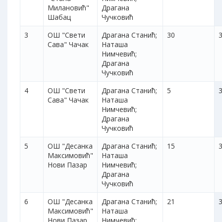
Милановић"
Драгана
Шабац
Чучковић
3
ОШ "Свети
Драгана Станић;
30
3
Сава" Чачак
Наташа
Нимчевић;
Драгана
Чучковић
4
ОШ "Свети
Драгана Станић;
5
3
Сава" Чачак
Наташа
Нимчевић;
Драгана
Чучковић
5
ОШ "Десанка
Драгана Станић;
15
3
Максимовић"
Наташа
Нови Пазар
Нимчевић;
Драгана
Чучковић
6
ОШ "Десанка
Драгана Станић;
21
3
Максимовић"
Наташа
Нови Пазар
Нимчевић;