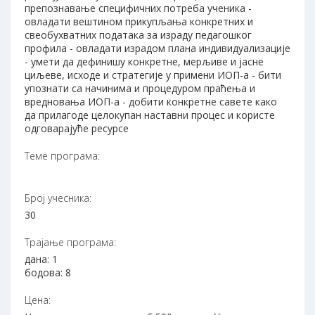
препознавање специфичних потреба ученика -
овладати вештином прикупљања конкретних и
свеобухватних података за израду педагошког
профила - овладати израдом плана индивидуализације
- умети да дефинишу конкретне, мерљиве и јасне
циљеве, исходе и стратегије у примени ИОП-а - бити
упознати са начинима и процедуром праћења и
вредновања ИОП-а - добити конкретне савете како
да прилагоде целокупан наставни процес и користе
одговарајуће ресурсе
Теме програма:
Број учесника:
30
Трајање програма:
дана: 1
бодова: 8
Цена: