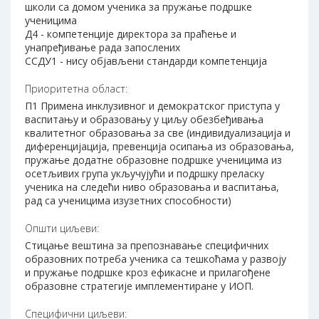
школи са домом ученика за пружање подршке
ученицима
Д4 - компетенције директора за праћење и
унапређивање рада запослених
ССДУ1 - нису објављени стандарди компетенција
Приоритетна област:
П1 Примена инклузивног и демократског приступа у
васпитању и образовању у циљу обезбеђивања
квалитетног образовања за све (индивидуализација и
диференцијација, превенција осипања из образовања,
пружање додатне образовне подршке ученицима из
осетљивих група укључујући и подршку преласку
ученика на следећи ниво образовања и васпитања,
рад са ученицима изузетних способности)
Општи циљеви:
Стицање вештина за препознавање специфичних
образовних потреба ученика са тешкоћама у развоју
и пружање подршке кроз ефикасне и прилагођене
образовне стратегије имплементиране у ИОП.
Специфични циљеви: