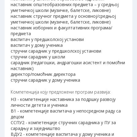
наставник општеобразовних предмета – у средњој
уметничкој школи (музичке, балетске, ликовне)
наставник стручног предмета у основној/средњој
уметничкој школи (музичке, балетске, ликовне)
наставник изборних и факултативних програма/
предмета
васпитач у предшколској установи
васпитач у дому ученика
стручни сарадник у предшколској установи
стручни сарадник у школи
сарадник (педагошки, андрагошки асистент и помоћни
наставник)
директор/помоћник директора
стручни сарадник у дому ученика
Компетенција коју предложени програм развија:
Н3 - компетенције наставника за подршку развоју
личности детета и ученика
В1 - компетенције васпитача у непосредном раду са
децом
ССПУ2 - компетенције стручних сарадника у ПУ за
сарадњу и заједништво
ВДУ2 - компетенције васпитача у дому ученика и