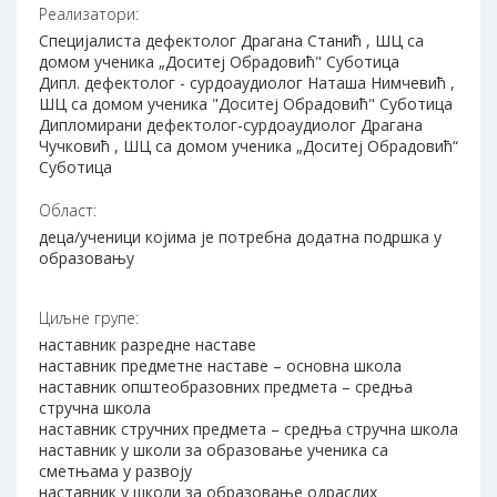
Реализатори:
Специјалиста дефектолог Драгана Станић , ШЦ са
домом ученика „Доситеј Обрадовић" Суботица
Дипл. дефектолог - сурдоаудиолог Наташа Нимчевић ,
ШЦ са домом ученика "Доситеј Обрадовић" Суботица
Дипломирани дефектолог-сурдоаудиолог Драгана
Чучковић , ШЦ са домом ученика „Доситеј Обрадовић“
Суботица
Област:
деца/ученици којима је потребна додатна подршка у
образовању
Циљне групе:
наставник разредне наставе
наставник предметне наставе – основна школа
наставник општеобразовних предмета – средња
стручна школа
наставник стручних предмета – средња стручна школа
наставник у школи за образовање ученика са
сметњама у развоју
наставник у школи за образовање одраслих