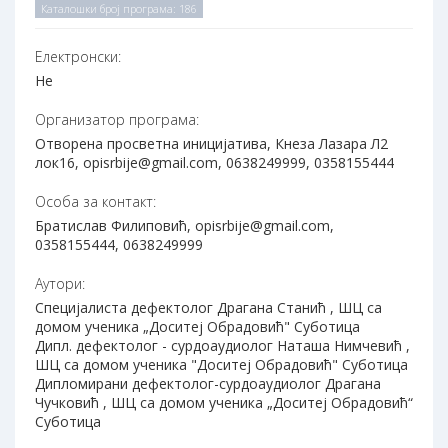
Каталошки број програма: 186
Електронски:
Не
Организатор програма:
Отворена просветна иницијатива, Кнеза Лазара Л2
лок16, opisrbije@gmail.com, 0638249999, 0358155444
Особа за контакт:
Братислав Филиповић, opisrbije@gmail.com,
0358155444, 0638249999
Аутори:
Специјалиста дефектолог Драгана Станић , ШЦ са
домом ученика „Доситеј Обрадовић" Суботица
Дипл. дефектолог - сурдоаудиолог Наташа Нимчевић ,
ШЦ са домом ученика "Доситеј Обрадовић" Суботица
Дипломирани дефектолог-сурдоаудиолог Драгана
Чучковић , ШЦ са домом ученика „Доситеј Обрадовић“
Суботица