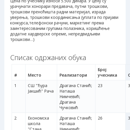
Цена по учеснику износи 5.500 динара. У цену су
урачунати хонорари предавача, путни трошкови,
трошкови преноћишта радни материјал, израда
уверења, трошкови координисања (уплата по пријави
конкурса,телефонски рачуни, маркетинг према
заинтересованим групама полазника, коришћење
додатне хардверске опреме, непредвидљиви
трошкови…)
Списак одржаних обука
Број
#
Место
Реализатори
учесника
1
СШ "Ђура
Драгана Станић;
23
3
Јакшић" Рача
Наташа
Нимчевић;
Драгана
Чучковић
2
Економска
Драгана Станић;
26
3
школа
Наташа
"Стана
Нимчевић;