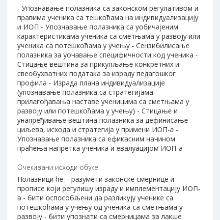
- Упознавање полазника са законском регулативом и
правима ученика са тешкоћама на индивидуализацију
и ИОП - Упознавање полазника са уобичајеним
карактеристикама ученика са сметњама у развоју или
ученика са потешкоћама у учењу - Сензибилисање
полазника за уочавање специфичности код ученика -
Стицање вештина за прикупљање конкретних и
свеобухватних података за израду педагошког
профила - Израда плана индивидуализације
(упознавање полазника са стратегијама
прилагођавања наставе ученицима са сметњама у
развоју или потешкоћама у учењу) - Стицање и
унапређивање вештина полазника за дефинисање
циљева, исхода и стратегија у примени ИОП-а -
Упознавање полазника са ефикасним начином
праћења напретка ученика и евалуацијом ИОП-а
Очекивани исходи обуке:
Полазници ће: - разумети законске смернице и
прописе који регулишу израду и имплементацију ИОП-
а - бити оспособљени да разликују ученике са
потешкоћама у учењу од ученика са сметњама у
развоју - бити упознати са смерницама за лакше