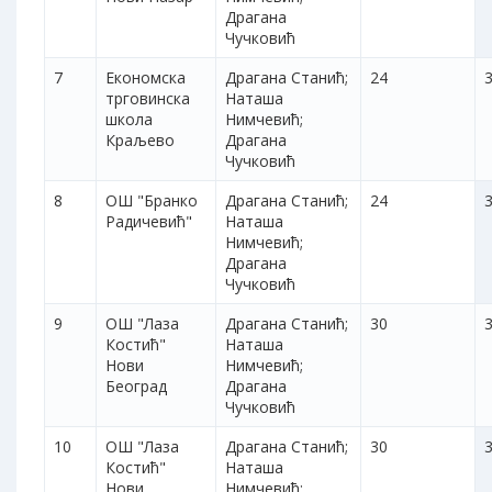
Драгана
Чучковић
7
Економска
Драгана Станић;
24
3
трговинска
Наташа
школа
Нимчевић;
Краљево
Драгана
Чучковић
8
ОШ "Бранко
Драгана Станић;
24
3
Радичевић"
Наташа
Нимчевић;
Драгана
Чучковић
9
ОШ "Лаза
Драгана Станић;
30
3
Костић"
Наташа
Нови
Нимчевић;
Београд
Драгана
Чучковић
10
ОШ "Лаза
Драгана Станић;
30
3
Костић"
Наташа
Нови
Нимчевић;