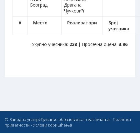
Београд
Драгана
Чучковић
#
Место
Реализатори
Број
учесника
Укупно учесника:
228
| Просечна оцена:
3.96
© Завод за унапређивање образовања и васпитања -
Политика
приватности
-
Услови коришћења