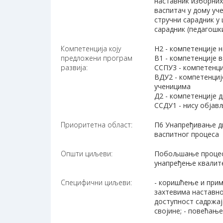
наставник изборни
васпитач у дому уч
стручни сарадник у
сарадник (педагошк
Компетенција коју
Н2 - компетенције 
предложени програм
В1 - компетенције 
развија:
ССПУ3 - компетенци
ВДУ2 - компетенциј
ученицима
Д2 - компетенције 
ССДУ1 - нису објав
Приоритетна област:
П6 Унапређивање ди
васпитног процеса
Општи циљеви:
Побољшање процеса
унапређење квалите
Специфични циљеви:
- коришћење и прим
захтевима наставно
доступност садржај
својине; - повећањ