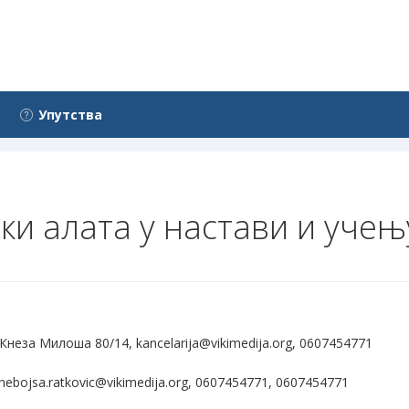
Упутства
ки алата у настави и учењ
Кнеза Милоша 80/14, kancelarija@vikimedija.org, 0607454771
ebojsa.ratkovic@vikimedija.org, 0607454771, 0607454771