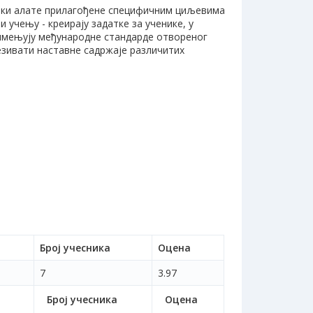
вики алате прилагођене специфичним циљевима
 учењу - креирају задатке за ученике, у
имењују међународне стандарде отвореног
езивати наставне садржаје различитих
Број учесника
Оцена
7
3.97
Број учесника
Оцена