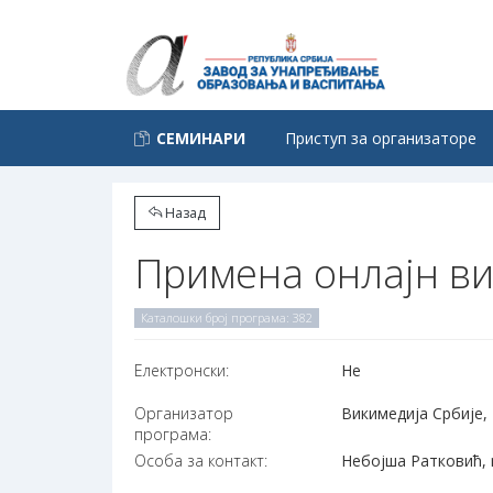
СЕМИНАРИ
Приступ за организаторе
Назад
Примена онлајн ви
Каталошки број програма: 382
Електронски:
Не
Организатор
Викимедија Србије, 
програма:
Особа за контакт:
Небојша Ратковић, n