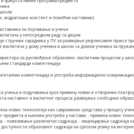
х и факултативних програма/предмета
еника
 школи
и, андрагошки асистент и помоћни наставник)
наставника за поучавање и учење
васпитача у непосредном раду са децом
је стручних сарадника у ПУ за развијање рефлексивне праксе п
е васпитача у дому ученика и школи са домом ученика за пруж
директора за руковођење образовно- васпитним процесом у шко
љени стандарди компетенција
гиталних компетенција и употреба информационо-комуникацион
 учења и подучавања кроз примену нових и отворених платформ
та наставног и васпитног процеса; развијање слободних образ
ена нових технологија као савремених средстава у процесу уче
г предмета и њихова употреба у настави; - примена нових техно
а; - повезивање различитих садржаја; - лиценцирање садржаја 
е доступности образовног садржаја на српском језику на интерне