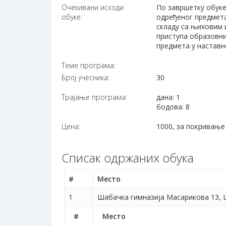
Очекивани исходи
По завршетку обуке
обуке:
одређеног предмета
складу са њиховим
приступа образовни
предмета у наставн
Теме програма:
Број учесника:
30
Трајање програма:
дана: 1
бодова: 8
Цена:
1000, за покривање
Списак одржаних обука
#
Место
1
Шабачка гимназија Масарикова 13, 
#
Место