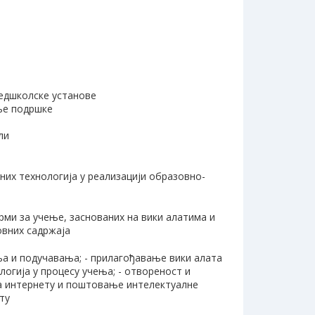
редшколске установе
ање подршке
ли
их технологија у реализацији образовно-
и за учење, заснованих на вики алатима и
овних садржаја
ња и подучавања; - прилагођавање вики алата
логија у процесу учења; - отвореност и
на интернету и поштовање интелектуалне
ту