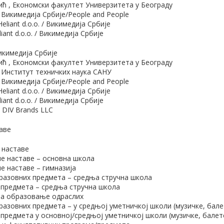
ћ , Економски факултет Универзитета у Београду
 Викимедија Србије/People and People
liant d.o.o. / Викимедија Србије
iant d.o.o. / Викимедија Србије
икимедија Србије
ћ , Економски факултет Универзитета у Београду
 Институт техничких наука САНУ
 Викимедија Србије/People and People
liant d.o.o. / Викимедија Србије
iant d.o.o. / Викимедија Србије
 DIV Brands LLC
аве
 наставе
е наставе – основна школа
е наставе – гимназија
разовних предмета – средња стручна школа
 предмета – средња стручна школа
за образовање одраслих
азовних предмета – у средњој уметничкој школи (музичке, бале
 предмета у основној/средњој уметничкој школи (музичке, балет