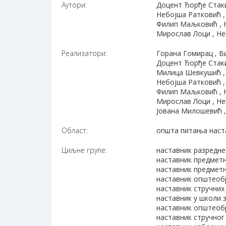
Аутори:
Доцент Ђорђе Стаки
Небојша Ратковић ,
Филип Маљковић , He
Мирослав Лоци , Hel
Реализатори:
Горана Гомирац , В
Доцент Ђорђе Стаки
Милица Шевкушић ,
Небојша Ратковић ,
Филип Маљковић , He
Мирослав Лоци , Hel
Јована Милошевић ,
Област:
општа питања наст
Циљне групе:
наставник разредне
наставник предметн
наставник предметн
наставник општеоб
наставник стручних
наставник у школи 
наставник општеобр
наставник стручног