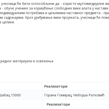
 учесници ће бити оспособљени да: - користе мултимедијалне 
 - обуче ученике за коришћење слободних вики алата у настави и
 индивидуалним потребама и циљевима наставног предмета - пр
м садржајима. Кроз уређивање вики пројеката, учесници ће пов
е целине.
 радног материјала и освежења
Реализатори
Шабац 15000
Горана Гомирац; Небојша Ратковић
Реализатори