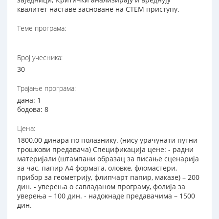
квалитет наставе засноване на СТЕМ приступу.
Теме програма:
Број учесника:
30
Трајање програма:
дана: 1
бодова: 8
Цена:
1800,00 динара по полазнику. (нису урачунати путни
трошкови предавача) Спецификација цене: - радни
материјали (штампани образац за писање сценарија
за час, папир А4 формата, оловке, фломастери,
прибор за геометрију, флипчарт папир, маказе) – 200
дин. - уверења о савладаном програму, фолија за
уверења – 100 дин. - надокнаде предавачима – 1500
дин.