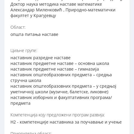
Доктор наука методика наставе математике
Александар Миленковић , Природно-математички
факултет у Крагујевцу
Област:
општа питања наставе
Циљне групе:
наставник разредне наставе
наставник предметне наставе – основна школа
наставник предметне наставе – гимназија
наставник општеобразовних предмета – средња
стручна школа
наставник општеобразовних предмета – у средњој
уметничкој школи (музичке, балетске, ликовне)
наставник изборних и факултативних програма/
предмета
Компетенција коју предложени програм развија:
Н2 - компетенције наставника за поучавање и учење
Приоритетна област: