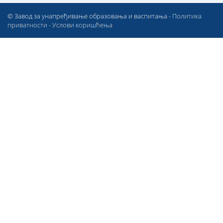
© Завод за унапређивање образовања и васпитања -
Политика
приватности
-
Услови коришћења