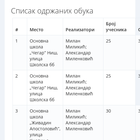
Списак одржаних обука
Број
#
Место
Реализатори
учесника
1
Основна
Милан
25
школа
Миликић;
„Чегар” Ниш,
Александар
улица
Миленковић
Школска бб
2
Основна
Милан
25
школа
Миликић;
„Чегар” Ниш,
Александар
улица
Миленковић
Школска бб
3
Основна
Милан
30
школа
Миликић;
„Живадин
Александар
Апостоловић”,
Миленковић
улица