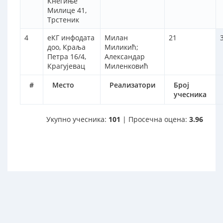
Кнегиње
Милице 41,
Трстеник
4
еКГ инфодата
Милан
21
доо, Краља
Миликић;
Петра 16/4,
Александар
Крагујевац
Миленковић
#
Место
Реализатори
Број
учесника
Укупно учесника:
101
| Просечна оцена:
3.96