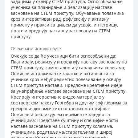
задацима у оквиру СТЕМ приступа; Оспособљавање
учесника за планирање и реализацију наставе
засноване на СТЕМ приступу; Обучавање полазника
кроз интерактиван рад, рефлексију и активну
примену у пракси са циљем да усвоје, интегришу,
прате и вреднују наставну засновану на СТЕМ
приступу.
Очекивани исходи обуке:
Очекује се да ће учесници бити оспособљени да:
Планирају, реализују и вреднују наставу засновану на
СТЕМ приступу, самостално и у сарадњи са колегама;
Осмисле истраживачке задатке и активности за
ученике кроз међупредметно повезивање у оквиру
СТЕМ приступа настави. Предложе креативне идеје
за унапређење наставе засноване на СТЕМ приступу.
Креирају интерактивне видео материјале у
софтверском пакету Геогебра и другим софтверима за
креирање динамичких наставних материјала;
Осмисле и реализују експерименте заједно са
ученицима; Представе суштину и специфичности
наставе засноване на СТЕМ приступу колегама,
ученицима, родитељима/старатељима и широј
заједници; Критички анализирају и вреднују