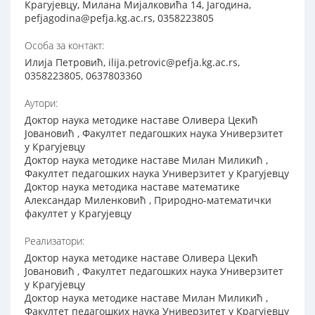
Крагујевцу, Милана Мијалковића 14, Јагодина,
pefjagodina@pefja.kg.ac.rs, 0358223805
Особа за контакт:
Илија Петровић, ilija.petrovic@pefja.kg.ac.rs,
0358223805, 0637803360
Аутори:
Доктор наука методике наставе Оливера Цекић
Јовановић , Факултет педагошких наука Универзитет
у Крагујевцу
Доктор наука методике наставе Милан Миликић ,
Факултет педагошких наука Универзитет у Крагујевцу
Доктор наука методика наставе математике
Александар Миленковић , Природно-математички
факултет у Крагујевцу
Реализатори:
Доктор наука методике наставе Оливера Цекић
Јовановић , Факултет педагошких наука Универзитет
у Крагујевцу
Доктор наука методике наставе Милан Миликић ,
Факултет педагошких наука Универзитет у Крагујевцу