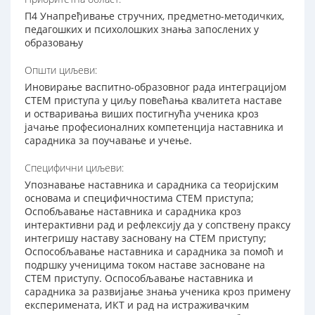
П4 Унапређивање стручних, предметно-методичких,
педагошких и психолошких знања запослених у
образовању
Општи циљеви:
Иновирање васпитно-образовног рада интеграцијом
СТЕМ приступа у циљу повећања квалитета наставе
и остваривања виших постигнућа ученика кроз
јачање професионалних компетенција наставника и
сарадника за поучавање и учење.
Специфични циљеви:
Упознавање наставника и сарадника са теоријским
основама и специфичностима СТЕМ приступа;
Оспобљавање наставника и сарадника кроз
интерактивни рад и рефлексију да у сопствену праксу
интегришу наставу засновану на СТЕМ приступу;
Оспособљавање наставника и сарадника за помоћ и
подршку ученицима током наставе засноване на
СТЕМ приступу. Оспособљавање наставника и
сарадника за развијање знања ученика кроз примену
експеримената, ИКТ и рад на истраживачким