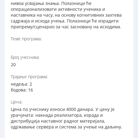
нивоа усвајања знања. Полазници ће
операционализовати активности ученика и
наставника на часу, на основу когнитивних захтева
садржаја и исхода учења. Полазници ће израдити
припрему/сценарио за час засновану на исходима.
Теме програма:
Број учесника:
20
Трајање програма:
недеља: 2
бодова: 16
Цена:
Цена по учеснику износи 4000 динара. У цену је
урачуната: накнада реализатора, израда и
дистрибуција наставног радног материјала,
одржавање сервера и система за учење на даљину.