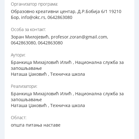
Организатор програма:
Образовно креативни центар, Д.Р.Бобија 6/1 19210
Бор, info@okc.rs, 0642863080
Особа за контакт:
Зоран Милојевић, profesor.zoran@gmail.com,
0642863080, 0642863080
Аутори:
Бранкица Михајловић Илић , Национална служба за
запошљавање
Наташа Џаковић , Техничка школа
Реализатори:
Бранкица Михајловић Илић , Национална служба за
запошљавање
Наташа Џаковић , Техничка школа
Област:
општа питања наставе