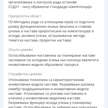
организовање и контролa рада установе
ССДУ1 - нису објављени стандарди компетенција
Приоритетна област:
П3 Методика рада са ученицима којом се подстиче
развој функционалних знања, вештина и ставова
(учење и настава оријентисани на компетенције и
исходе, активно учење, истраживачке методе,
тематска настава, пројектна настава)
Општи циљеви:
Оспособљавање наставника за планирање наставе
засноване на исходима учења као носиоца квалитета
иновативних модела образовног процеса.
Специфични циљеви:
Упознавање полазника са карактеристикама
иновативних модела наставе. Разумевање разлика
између традиционалних и иновативних модела
наставе. Упознавање са улогама наставника и
ученика у иновативним моделима наставе.
Разумевање функције исхода учења у планирању
наставе. Оспособљавање за дефинисање прецизних