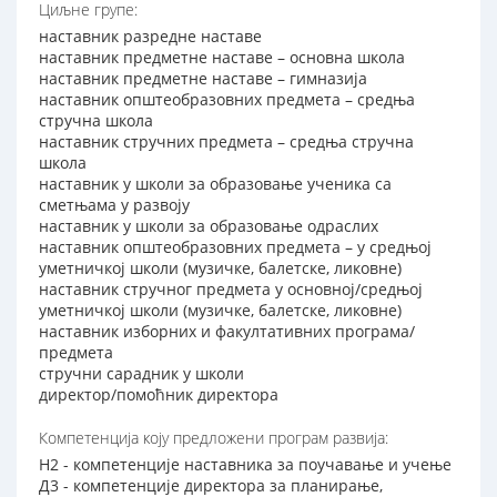
Циљне групе:
наставник разредне наставе
наставник предметне наставе – основна школа
наставник предметне наставе – гимназија
наставник општеобразовних предмета – средња
стручна школа
наставник стручних предмета – средња стручна
школа
наставник у школи за образовање ученика са
сметњама у развоју
наставник у школи за образовање одраслих
наставник општеобразовних предмета – у средњој
уметничкој школи (музичке, балетске, ликовне)
наставник стручног предмета у основној/средњој
уметничкој школи (музичке, балетске, ликовне)
наставник изборних и факултативних програма/
предмета
стручни сарадник у школи
директор/помоћник директора
Компетенција коју предложени програм развија:
Н2 - компетенције наставника за поучавање и учење
Д3 - компетенције директора за планирање,