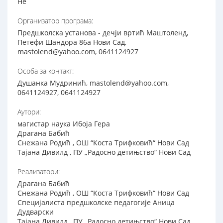
Не
Организатор програма:
Предшколска установа - дечји вртић Маштоленд,
Петефи Шандора 86а Нови Сад,
mastolend@yahoo.com, 0641124927
Особа за контакт:
Душанка Мудринић, mastolend@yahoo.com,
0641124927, 0641124927
Аутори:
магистар наука Ибоја Гера
Драгана Бабић
Снежана Родић , ОШ “Коста Трифковић“ Нови Сад
Тајана Дивилд , ПУ „Радосно детињство“ Нови Сад
Реализатори:
Драгана Бабић
Снежана Родић , ОШ “Коста Трифковић“ Нови Сад
Специјалиста предшколске педагогије Аница
Дудварски
Тајана Дивилд , ПУ „Радосно детињство“ Нови Сад