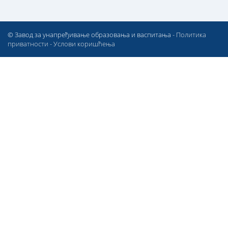
© Завод за унапређивање образовања и васпитања -
Политика
приватности
-
Услови коришћења