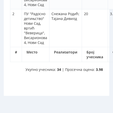
4, Нови Сад
2
ПУ "Радосно
Снежана Родић;
20
3
детињство"
Тајана Дивилд
Нови Сад,
вртић
"Веверица",
Висарионова
4, Нови Сад
#
Место
Реализатори
Број
учесника
Укупно учесника:
34
| Просечна оцена:
3.98