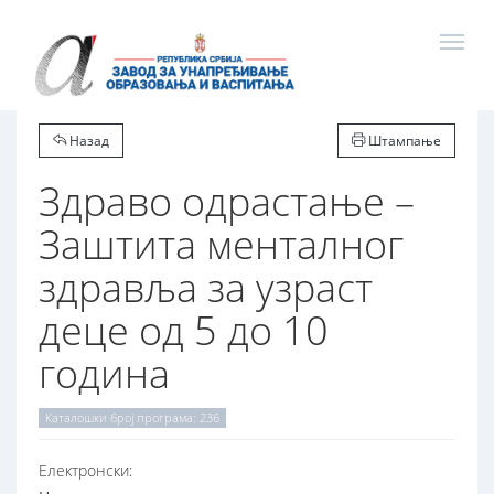
Назад
Штампање
Здраво одрастање –
Заштита менталног
здравља за узраст
деце од 5 до 10
година
Каталошки број програма: 236
Електронски: