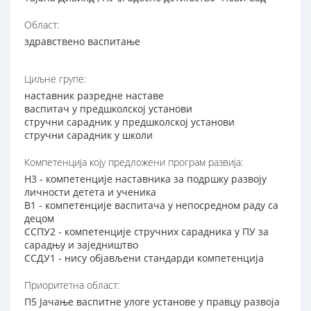
Област:
здравствено васпитање
Циљне групе:
наставник разредне наставе
васпитач у предшколској установи
стручни сарадник у предшколској установи
стручни сарадник у школи
Компетенција коју предложени програм развија:
Н3 - компетенције наставника за подршку развоју
личности детета и ученика
В1 - компетенције васпитача у непосредном раду са
децом
ССПУ2 - компетенције стручних сарадника у ПУ за
сарадњу и заједништво
ССДУ1 - нису објављени стандарди компетенција
Приоритетна област:
П5 Јачање васпитне улоге установе у правцу развоја