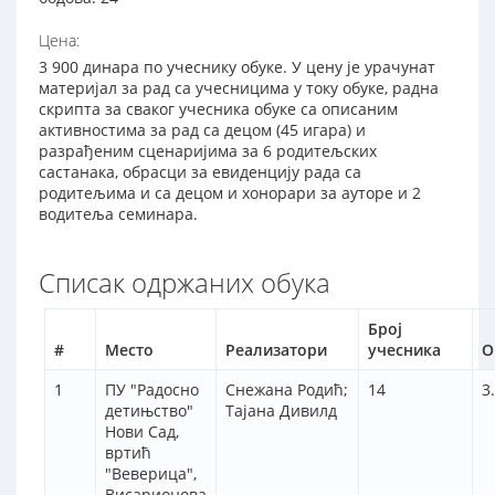
Цена:
3 900 динара по учеснику обуке. У цену је урачунат
материјал за рад са учесницима у току обуке, радна
скрипта за сваког учесника обуке са описаним
активностима за рад са децом (45 игара) и
разрађеним сценаријима за 6 родитељских
састанака, обрасци за евиденцију рада са
родитељима и са децом и хонорари за ауторе и 2
водитеља семинара.
Списак одржаних обука
Број
#
Место
Реализатори
учесника
О
1
ПУ "Радосно
Снежана Родић;
14
3
детињство"
Тајана Дивилд
Нови Сад,
вртић
"Веверица",
Висарионова