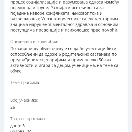
процес социјализације и разумевања односа између
појединца и групе; Развијати осетљивости за
поједине изворе конфликата, њиховог тока и
разрешавања; Упознати учеснике са елементарним
знацима нарушеног менталног здравља и основним
поступцима превенције и психолошке прве помоћи.
Очекивани исходи обуке:
По завршетку обуке очекује се да ће учесници бити
оспособљени да одрже 6 родитељских састанака по
предвиђеним сценаријима и примене око 50-так
активности и игара са децом, ученицима, на теме са
обуке
Теме програма:
Број учесника:
26
Трајање програма:
дана: 3
бодова: 24