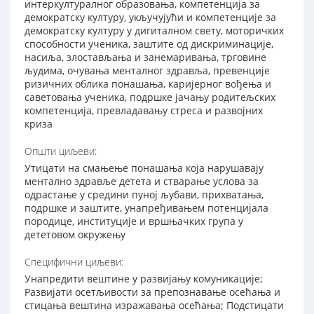
интеркултуралног образовања, компетенција за
демократску културу, укључујући и компетенције за
демократску културу у дигиталном свету, моторичких
способности ученика, заштите од дискриминације,
насиља, злостављања и занемаривања, трговине
људима, очувања менталног здравља, превенције
ризичних облика понашања, каријерног вођења и
саветовања ученика, подршке јачању родитељских
компетенција, превладавању стреса и развојних
криза
Општи циљеви:
Утицати на смањење понашања која нарушавају
ментално здравље детета и стварање услова за
одрастање у средини пуној љубави, прихватања,
подршке и заштите, унапређивањем потенцијала
породице, институције и вршњачких група у
дететовом окружењу
Специфични циљеви:
Унапредити вештине у развијању комуникације;
Развијати осетљивости за препознавање осећања и
стицања вештина изражавања осећања; Подстицати