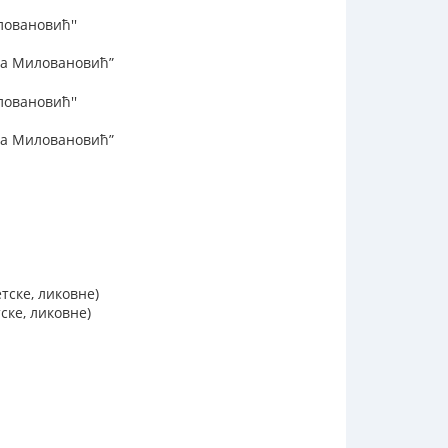
ловановић''
ца Миловановић”
ловановић''
ца Миловановић”
тске, ликовне)
ске, ликовне)