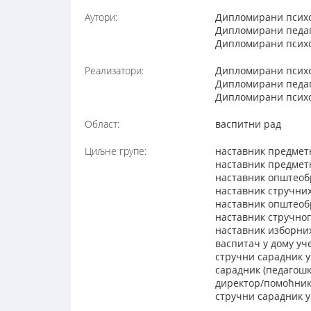
Аутори:
Дипломирани психол
Дипломирани педаг
Дипломирани психо
Реализатори:
Дипломирани психол
Дипломирани педаг
Дипломирани психо
Област:
васпитни рад
Циљне групе:
наставник предмет
наставник предметн
наставник општеоб
наставник стручни
наставник општеобр
наставник стручног
наставник изборни
васпитач у дому уч
стручни сарадник 
сарадник (педагошк
директор/помоћник
стручни сарадник у