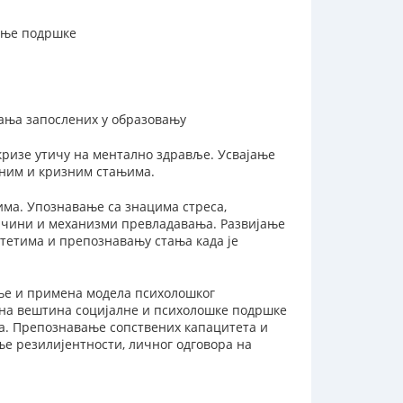
жање подршке
ања запослених у образовању
кризе утичу на ментално здравље. Усвајање
сним и кризним стањима.
ма. Упознавање са знацима стреса,
Начини и механизми превладавања. Развијање
итетима и препознавању стања када је
ање и примена модела психолошког
ена вештина социјалне и психолошке подршке
ма. Препознавање сопствених капацитета и
ње резилијентности, личног одговора на