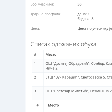
Број учесника:
30
Трајање програма:
дана: 1
бодова: 8
Цена:
Цена по учеснику ј
Списак одржаних обука
#
Место
1
ОШ "Доситеј Обрадовић", Сомбор, Сл
Чиче 2
2
ЕТШ "Вук Караџић", Светосавска 5, Ст
3
ОШ "Светозар Милетић", Немањина 2
#
Место