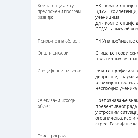
Компетенција коју
Н3 - компетенције 
предложени програм
ВДУ2 - компетенциј
развија:
ученицима
Д4 - компетенције
ССДУ1 - нису обја
Приоритетна област:
П4 Унапређивање с
Општи циљеви:
Стицање теоријских
практичних вештин
Специфични циљеви:
Јачање професиона
депресије, трауме
резилијентности, л
неопходно ученика 
Очекивани исходи
Препознавање знако
обуке:
превентивног рада
у стресним ситуаци
ограничења, као и 
стрес. Развијање к
Теме програма: