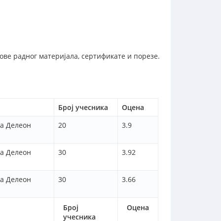
ове радног материјала, сертификате и порезе.
Број учесника
Оцена
на Делеон
20
3.9
на Делеон
30
3.92
на Делеон
30
3.66
Број
Оцена
учесника