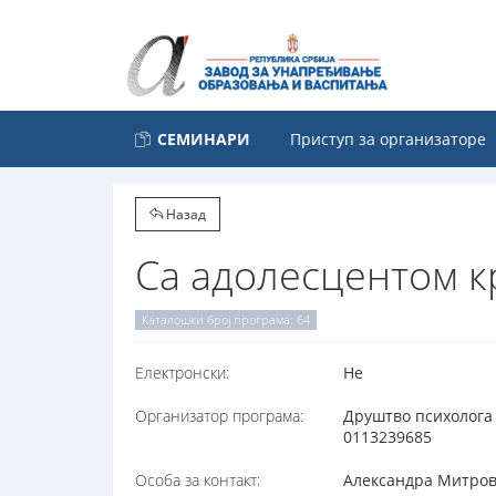
СЕМИНАРИ
Приступ за организаторе
Назад
Са адолесцентом к
Каталошки број програма: 64
Електронски:
Не
Организатор програма:
Друштво психолога 
0113239685
Особа за контакт:
Александра Митрови