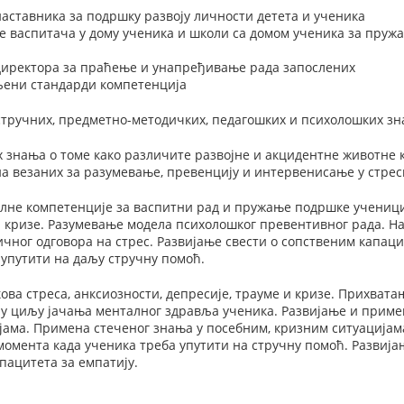
наставника за подршку развоју личности детета и ученика
е васпитача у дому ученика и школи са домом ученика за пру
 директора за праћење и унапређивање рада запослених
вљени стандарди компетенција
тручних, предметно-методичких, педагошких и психолошких зн
 знања о томе како различите развојне и акцидентне животне 
а везаних за разумевање, превенцију и интервенисање у стре
лне компетенције за васпитни рад и пружање подршке ученици
 и кризе. Разумевање модела психолошког превентивног рада. 
ичног одговора на стрес. Развијање свести о сопственим капац
упутити на даљу стручну помоћ.
ва стреса, анксиозности, депресије, трауме и кризе. Прихват
 у циљу јачања менталног здравља ученика. Развијање и прим
јама. Примена стеченог знања у посебним, кризним ситуација
момента када ученика треба упутити на стручну помоћ. Развија
апацитета за емпатију.