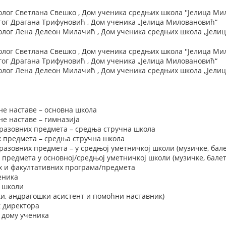
ог Светлана Свешко , Дом ученика средњих школа ''Јелица Ми
ог Драгана Трифуновић , Дом ученика „Јелица Миловановић“
лог Лена Делеон Милачић , Дом ученика средњих школа ,,Јели
ог Светлана Свешко , Дом ученика средњих школа ''Јелица Ми
ог Драгана Трифуновић , Дом ученика „Јелица Миловановић“
лог Лена Делеон Милачић , Дом ученика средњих школа ,,Јели
не наставе – основна школа
е наставе – гимназија
разовних предмета – средња стручна школа
х предмета – средња стручна школа
азовних предмета – у средњој уметничкој школи (музичке, бале
 предмета у основној/средњој уметничкој школи (музичке, балет
х и факултативних програма/предмета
еника
у школи
и, андрагошки асистент и помоћни наставник)
 директора
 дому ученика