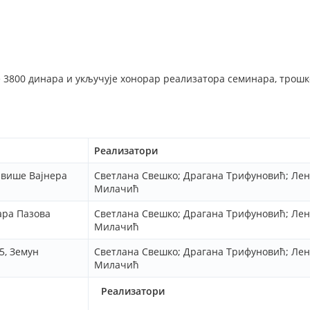
е 3800 динара и укључује хонорар реализатора семинара, трошк
Реализатори
авише Вајнера
Светлана Свешко; Драгана Трифуновић; Ле
Милачић
ара Пазова
Светлана Свешко; Драгана Трифуновић; Ле
Милачић
5, Земун
Светлана Свешко; Драгана Трифуновић; Ле
Милачић
Реализатори