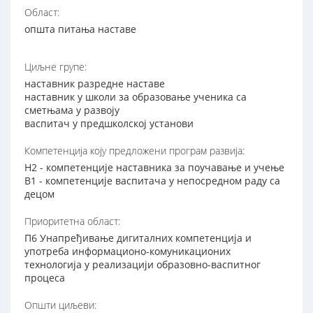
Област:
општа питања наставе
Циљне групе:
наставник разредне наставе
наставник у школи за образовање ученика са
сметњама у развоју
васпитач у предшколској установи
Компетенција коју предложени програм развија:
Н2 - компетенције наставника за поучавање и учење
В1 - компетенције васпитача у непосредном раду са
децом
Приоритетна област:
П6 Унапређивање дигиталних компетенција и
употреба информационо-комуникационих
технологија у реализацији образовно-васпитног
процеса
Општи циљеви: