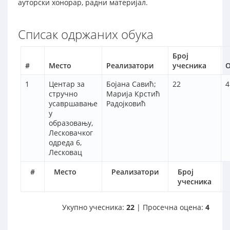
ауторски хонорар, радни материјал.
Списак одржаних обука
Број
#
Место
Реализатори
учесника
О
1
Центар за
Бојана Савић;
22
4
стручно
Марија Крстић
усавршавање
Радојковић
у
образовању,
Лесковачког
одреда 6,
Лесковац
#
Место
Реализатори
Број
учесника
Укупно учесника:
22
| Просечна оцена:
4