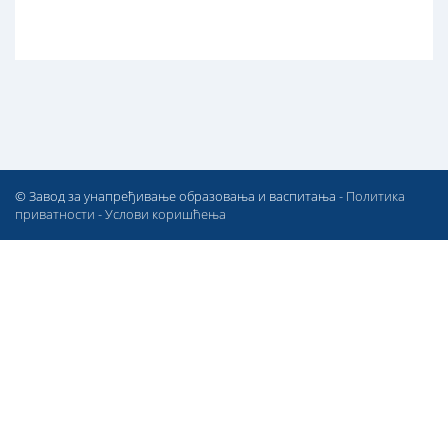
© Завод за унапређивање образовања и васпитања -
Политика
приватности
-
Услови коришћења