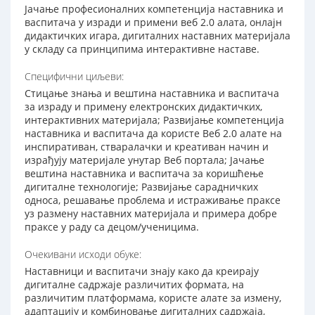
Јачање професионалних компетенција наставника и
васпитача у изради и примени веб 2.0 алата, онлајн
дидактичких игара, дигиталних наставних материјала
у складу са принципима интерактивне наставе.
Специфични циљеви:
Стицање знања и вештина наставника и васпитача
за израду и примену електронских дидактичких,
интерактивних материјала; Развијање компетенција
наставника и васпитача да користе Веб 2.0 алате на
инспиративан, стваралачки и креативан начин и
израђују материјале унутар Веб портала; Јачање
вештина наставника и васпитача за коришћење
дигиталне технологије; Развијање сарадничких
односа, решавање проблема и истраживање праксе
уз размену наставних материјала и примера добре
праксе у раду са децом/ученицима.
Очекивани исходи обуке:
Наставници и васпитачи знају како да креирају
дигиталне садржаје различитих формата, на
различитим платформама, користе алате за измену,
адаптацију и комбиновање дигиталних садржаја,