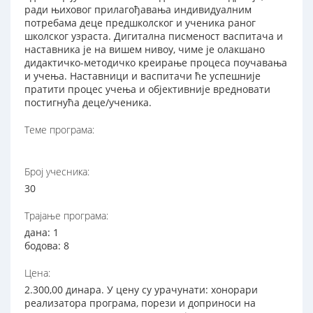
ради њиховог прилагођавања индивидуалним
потребама деце предшколског и ученика раног
школског узраста. Дигитална писменост васпитача и
наставника је на вишем нивоу, чиме је олакшано
дидактичко-методичко креирање процеса поучавања
и учења. Наставници и васпитачи ће успешније
пратити процес учења и објективније вредновати
постигнућа деце/ученика.
Теме програма:
Број учесника:
30
Трајање програма:
дана: 1
бодова: 8
Цена:
2.300,00 динара. У цену су урачунати: хонорари
реализатора програма, порези и доприноси на