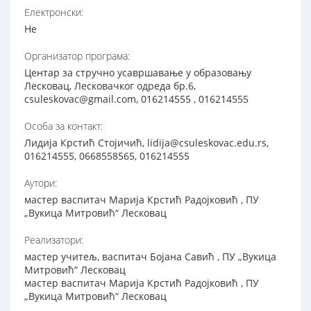
Електронски:
Не
Организатор програма:
Центар за стручно усавршавање у образовању
Лесковац, Лесковачког одреда бр.6,
csuleskovac@gmail.com, 016214555 , 016214555
Особа за контакт:
Лидија Крстић Стојичић, lidija@csuleskovac.edu.rs,
016214555, 0668558565, 016214555
Аутори:
мастер васпитач Марија Крстић Радојковић , ПУ
„Вукица Митровић“ Лесковац
Реализатори:
мастер учитељ, васпитач Бојана Савић , ПУ „Вукица
Митровић“ Лесковац
мастер васпитач Марија Крстић Радојковић , ПУ
„Вукица Митровић“ Лесковац