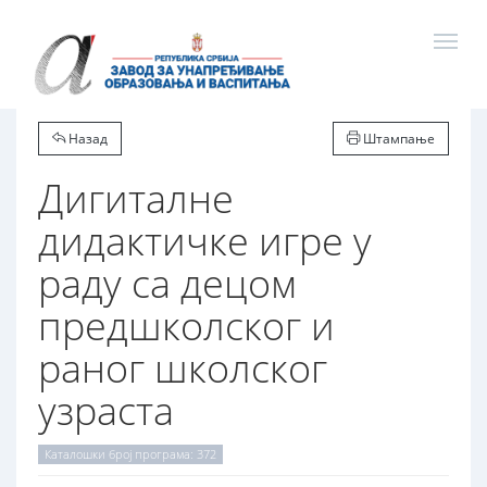
Назад
Штампање
Дигиталне
дидактичке игре у
раду са децом
предшколског и
раног школског
узраста
Каталошки број програма: 372