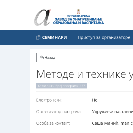
СЕМИНАРИ
Приступ за организаторе
Назад
Методе и технике 
Каталошки број програма: 457
Електронски:
Не
Организатор програма:
Удружење наставник
Особа за контакт:
Саша Манић, manic