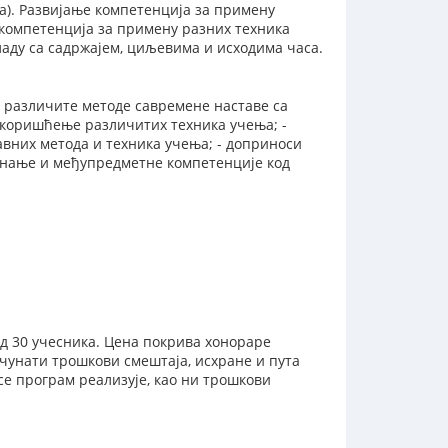
а). Развијање компетенција за примену
е компетенција за примену разних техника
ладу са садржајем, циљевима и исходима часа.
е различите методе савремене наставе са
а коришћење различитих техника учења; -
вних метода и техника учења; - доприноси
 знање и међупредметне компетенције код
од 30 учесника. Цена покрива хонораре
чунати трошкови смештаја, исхране и пута
се програм реализује, као ни трошкови