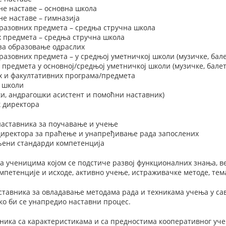
не наставе – основна школа
е наставе – гимназија
разовних предмета – средња стручна школа
х предмета – средња стручна школа
 за образовање одраслих
азовних предмета – у средњој уметничкој школи (музичке, бале
 предмета у основној/средњој уметничкој школи (музичке, балет
х и факултативних програма/предмета
у школи
и, андрагошки асистент и помоћни наставник)
 директора
наставника за поучавање и учење
 директора за праћење и унапређивање рада запослених
вљени стандарди компетенција
а ученицима којом се подстиче развој функционалних знања, в
мпетенције и исходе, активно учење, истраживачке методе, тема
тавника за овладавање методама рада и техникама учења у сав
ко би се унапредио наставни процес.
ника са карактеристикама и са предностима кооперативног уч