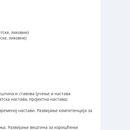
тске, ликовне)
ске, ликовне)
ештина и ставова (учење и настава
тска настава, пројектна настава)
ременој настави. Развијање компетенција за
ења. Развијање вештина за коришћење