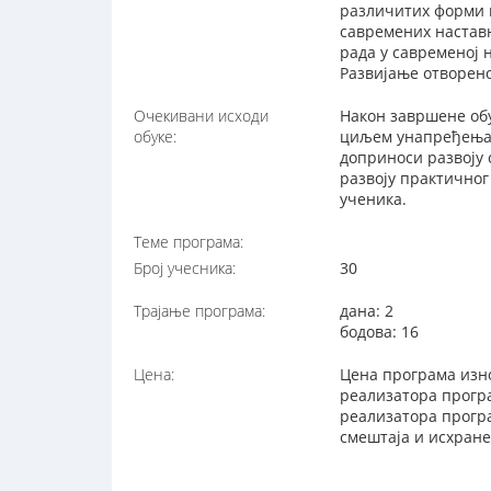
различитих форми г
савремених наставн
рада у савременој 
Развијање отворен
Очекивани исходи
Након завршене обу
обуке:
циљем унапређења н
доприноси развоју 
развоју практичног
ученика.
Теме програма:
Број учесника:
30
Трајање програма:
дана: 2
бодова: 16
Цена:
Цена програма изно
реализатора програ
реализатора програ
смештаја и исхране