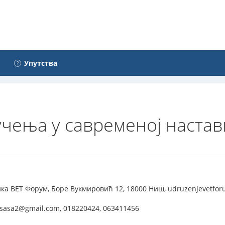
Упутства
учења у савременој настав
а ВЕТ Форум, Боре Вукмировић 12, 18000 Ниш, udruzenjevetfor
sasa2@gmail.com, 018220424, 063411456