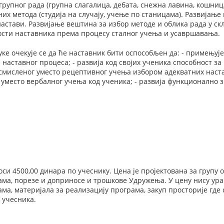
рупног рада (групна слагалица, дебата, снежна лавина, кошниц
их метода (студија на случају, учење по станицама). Развијањ
настави. Развијање вештина за избор методе и облика рада у ск
ости наставника према процесу сталног учења и усавршавања.
ке очекује се да ће наставник бити оспособљен да: - примењуј
аставног процеса; - развија код својих ученика способност з
смисленог уместо рецептивног учења избором адекватних наста
 уместо вербалног учења код ученика; - развија функционално
си 4500,00 динара по учеснику. Цена је пројектована за групу 
ма, порезе и доприносе и трошкове Удружења. У цену нису ура
ма, материјала за реализацију програма, закуп просторије где 
 учесника.