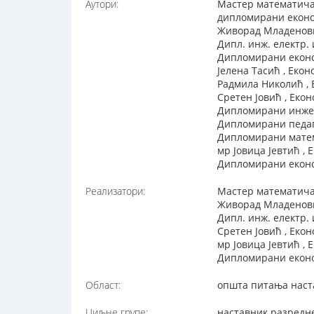
Аутори:
Мастер математича
дипломирани еконо
Живорад Младеновић
Дипл. инж. електр.
Дипломирани еконо
Јелена Тасић , Еко
Радмила Николић ,
Сретен Јовић , Еко
Дипломирани инжење
Дипломирани педаг
Дипломирани мате
мр Јовица Јевтић ,
Дипломирани еконо
Реализатори:
Мастер математича
Живорад Младеновић
Дипл. инж. електр.
Сретен Јовић , Еко
мр Јовица Јевтић ,
Дипломирани еконо
Област:
општа питања наст
Циљне групе:
наставник разредн