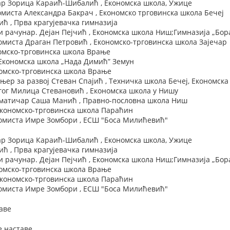
р Зорица Караић-Шибалић , Економска школа, Ужице
миста Александра Бакрач , Економско трговинска школа Бечеј
 , Прва крагујевачка гимназија
 и рачунар. Дејан Пејчић , Економска школа Ниш;Гимназија „Бо
миста Драган Петровић , Економско-трговинска школа Зајечар
номско-трговинска школа Врање
 Економска школа „Нада Димић” Земун
номско-трговинска школа Врање
р за развој Стеван Спајић , Техничка школа Бечеј, Економска
ог Милица Стевановић , Економска школа у Нишу
матичар Саша Манић , Правно-пословна школа Ниш
 Економско-трговинска школа Параћин
миста Имре Зомбори , ЕСШ "Боса Милићевић"
р Зорица Караић-Шибалић , Економска школа, Ужице
 , Прва крагујевачка гимназија
 и рачунар. Дејан Пејчић , Економска школа Ниш;Гимназија „Бо
номско-трговинска школа Врање
 Економско-трговинска школа Параћин
миста Имре Зомбори , ЕСШ "Боса Милићевић"
аве
е наставе