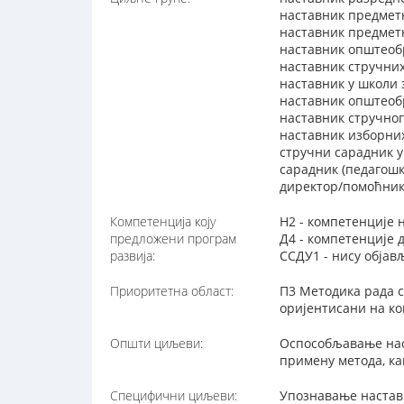
наставник предмет
наставник предметн
наставник општеоб
наставник стручни
наставник у школи
наставник општеобр
наставник стручног
наставник изборни
стручни сарадник 
сарадник (педагошк
директор/помоћник
Компетенција коју
Н2 - компетенције 
предложени програм
Д4 - компетенције
развија:
ССДУ1 - нису обја
Приоритетна област:
П3 Методика рада с
оријентисани на ко
Општи циљеви:
Оспособљавање нас
примену метода, ка
Специфични циљеви:
Упознавање настав