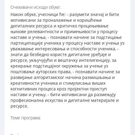
Очекивани исходи обуке:
Након обуке, учесници ће: - разумети значај и бити
мотивисани за проналажење и коришћење
дигиталних ресурса и критичко процењивање
њихове релевантности и примењивости у процесу
наставе и учења, - познавати начине за подстицање
партиципације ученика у процесу наставе и учења уз
уважавање интересовања и способности ученика, -
знати да безбедно користе дигиталне уређаје и
ресурсе, укључујући и вештачку интелигенцију, за
креирање подстицајног окружења за учење уз
поштовање ауторских права, - познавати начине за
развијање алгоритамског начина размишљања и
креативности ученика и стимулисања виших
когнитивних процеса кроз пројектни приступ
настави и учењу, - бити мотивисани да размењују
професионална искуства и дигиталне материјале и
ресурсе.
Теме програма: