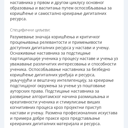
наставника у првом и другом циклусу основног
образовања и васпитања путем оспособљавања за
коришћење и самостално креирање дигиталних
ресурса.
Специфични циљеви:
Разумевање значаја коришћења и критичког
процењивања релевантости и примењивости
доступних дигиталних ресурса у настави и учењу.
Оснаживање наставника за подстицање
партиципације ученика у процесу наставе и учења уз
уважавање различитих интересовања и способности
ученика. Оспособљавање наставника за безбедно
коришћење дигиталних уређаја и ресурса,
укључујући и вештачку интелигенцију, за креирање
подстицајног окружења за учење уз поштовање
ауторских права. Подстицање наставника за
развијање алгоритамског начина размишљања и
креативности ученика и стимулисање виших
когнитивних процеса кроз пројектни приступ
настави и учењу. Размена професионалних искустава
и примера добре праксе кроз представљање
креираних дигиталних материјала и ресурса.