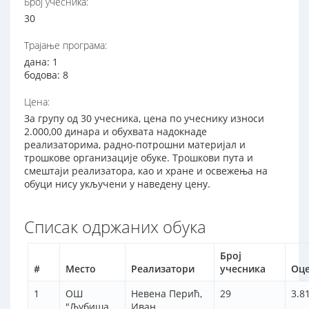
Број учесника:
30
Трајање програма:
дана: 1
бодова: 8
Цена:
За групу од 30 учесника, цена по учеснику износи
2.000,00 динара и обухвата надокнаде
реализаторима, радно-потрошни материјал и
трошкове организације обуке. Трошкови пута и
смештаји реализатора, као и хране и освежења на
обуци нису укључени у наведену цену.
Списак одржаних обука
Број
#
Место
Реализатори
учесника
Оц
1
ОШ
Невена Перић,
29
3.8
"Љубиша
Иван