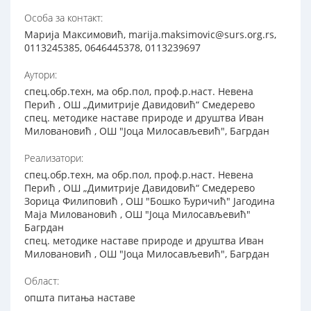
Особа за контакт:
Марија Максимовић, marija.maksimovic@surs.org.rs,
0113245385, 0646445378, 0113239697
Аутори:
спец.обр.техн, ма обр.пол, проф.р.наст. Невена
Перић , ОШ „Димитрије Давидовић“ Смедерево
спец. методике наставе природе и друштва Иван
Миловановић , ОШ "Јоца Милосављевић", Багрдан
Реализатори:
спец.обр.техн, ма обр.пол, проф.р.наст. Невена
Перић , ОШ „Димитрије Давидовић“ Смедерево
Зорица Филиповић , ОШ "Бошко Ђуричић" Јагодина
Маја Миловановић , ОШ "Јоца Милосављевић"
Багрдан
спец. методике наставе природе и друштва Иван
Миловановић , ОШ "Јоца Милосављевић", Багрдан
Област:
општа питања наставе