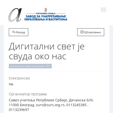
Назад
Штампање
Дигитални свет је
свуда око нас
Каталошки број програма: 491
Електронски:
Не
Организатор програма:
Савез учитеља Републике Србије, Дечанска 6/III,
11000 Београд, surs@surs.org.rs, 0113245385 ,
0113239697