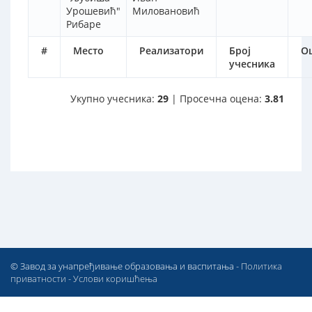
Урошевић"
Миловановић
Рибаре
#
Место
Реализатори
Број
О
учесника
Укупно учесника:
29
| Просечна оцена:
3.81
© Завод за унапређивање образовања и васпитања -
Политика
приватности
-
Услови коришћења