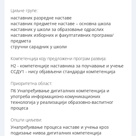
Циљне групе:
наставник разредне наставе
наставник предметне наставе – основна школа
наставник у школи за образовање одраслих
наставник изборних и факултативних програма/
предмета
стручни сарадник у школи
Компетенција коју предложени програм развија:
Н2 - компетенције наставника за поучавање и учење
ССДУ1 - нису објављени стандарди компетенција
Приоритетна област:
П6 Унапређивање дигиталних компетенција и
употреба информационо-комуникационих
технологија у реализацији образовно-васпитног
процеса
Општи циљеви:
Унапређивање процеса наставе и учења кроз
подизање нивоа дигиталних компетенција