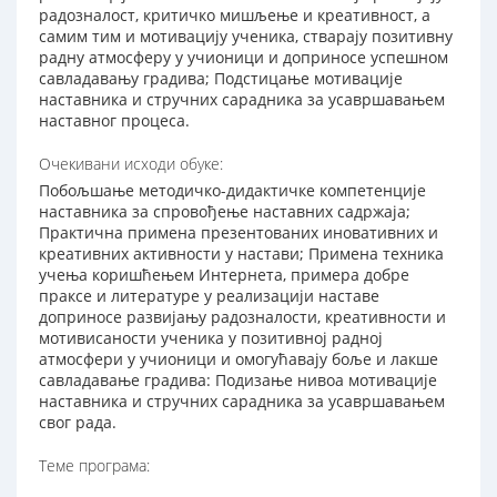
радозналост, критичко мишљење и креативност, а
самим тим и мотивацију ученика, стварају позитивну
радну атмосферу у учионици и доприносе успешном
савладавању градива; Подстицање мотивације
наставника и стручних сарадника за усавршавањем
наставног процеса.
Очекивани исходи обуке:
Побољшање методичко-дидактичке компетенције
наставника за спровођење наставних садржаја;
Практична примена презентованих иновативних и
креативних активности у настави; Примена техника
учења коришћењем Интернета, примера добре
праксе и литературе у реализацији наставе
доприносе развијању радозналости, креативности и
мотивисаности ученика у позитивној радној
атмосфери у учионици и омогућавају боље и лакше
савладавање градива: Подизање нивоа мотивације
наставника и стручних сарадника за усавршавањем
свог рада.
Теме програма: