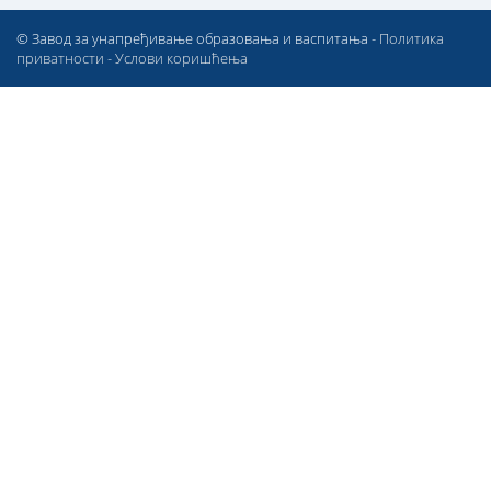
© Завод за унапређивање образовања и васпитања -
Политика
приватности
-
Услови коришћења