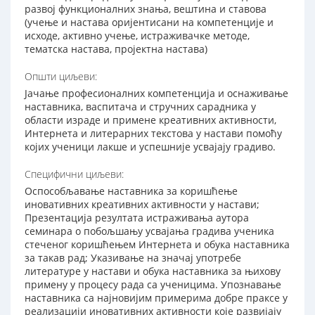
развој функционалних знања, вештина и ставова
(учење и настава оријентисани на компетенције и
исходе, активно учење, истраживачке методе,
тематска настава, пројектна настава)
Општи циљеви:
Јачање професионалних компетенција и оснаживање
наставника, васпитача и стручних сарадника у
области израде и примене креативних активности,
Интернета и литерарних текстова у настави помоћу
којих ученици лакше и успешније усвајају градиво.
Специфични циљеви:
Оспособљавање наставника за коришћење
иновативних креативних активности у настави;
Презентација резултата истраживања аутора
семинара о побољшању усвајања градива ученика
стеченог коришћењем Интернета и обука наставника
за такав рад; Указивање на значај употребе
литературе у настави и обука наставника за њихову
примену у процесу рада са ученицима. Упознавање
наставника са најновијим примерима добре праксе у
реализацији иновативних активности које развијају