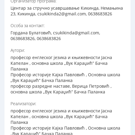
Организатор програма:
Центар за стручно усавршавање Кикинда, Немањина
23, Кикинда, csukikinda2@gmail.com, 0638683826
Особа за контакт:
Гордана Булатовић, csukikinda@gmail.com,
0638683826, 0638683826
Аутори:
професор енглеског језика и књижевности Јасна
Капелан , основна школа „Вук Караџић” Бачка
Паланка
Професор историје Кајка Павловић , Основна школа
„Вук Караџић“ Бачка Паланка
професор разредне наставе, Верица Петровић ,
основна школа „Вук Караџић” Бачка Паланка
Реализатори:
професор енглеског језика и књижевности Јасна
Капелан , основна школа „Вук Караџић” Бачка
Паланка
Професор историје Кајка Павловић , Основна школа
„Вук Караџић“ Бачка Паланка