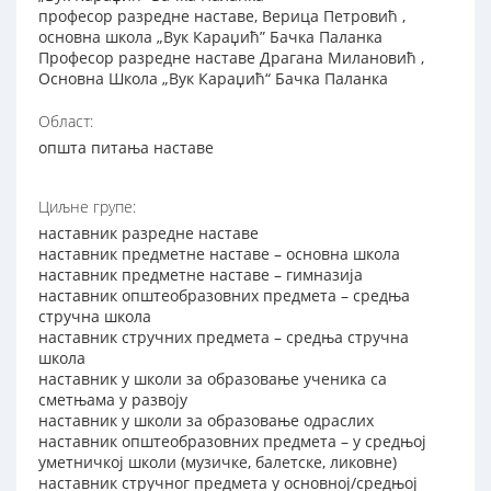
професор разредне наставе, Верица Петровић ,
основна школа „Вук Караџић” Бачка Паланка
Професор разредне наставе Драгана Милановић ,
Основна Школа „Вук Караџић“ Бачка Паланка
Област:
општа питања наставе
Циљне групе:
наставник разредне наставе
наставник предметне наставе – основна школа
наставник предметне наставе – гимназија
наставник општеобразовних предмета – средња
стручна школа
наставник стручних предмета – средња стручна
школа
наставник у школи за образовање ученика са
сметњама у развоју
наставник у школи за образовање одраслих
наставник општеобразовних предмета – у средњој
уметничкој школи (музичке, балетске, ликовне)
наставник стручног предмета у основној/средњој