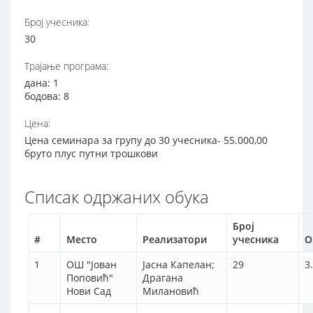
Број учесника:
30
Трајање програма:
дана: 1
бодова: 8
Цена:
Цена семинара за групу до 30 учесника- 55.000,00
бруто плус путни трошкови
Списак одржаних обука
Број
#
Место
Реализатори
учесника
О
1
ОШ "Јован
Јасна Капелан;
29
3
Поповић"
Драгана
Нови Сад
Милановић