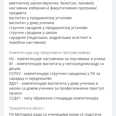
уметничкој школи (музичке, балетске, ликовне)
наставник изборних и факултативних програма/
предмета
васпитач у предшколској установи
васпитач у дому ученика
стручни сарадник у предшколској установи
стручни сарадник у школи
сарадник (педагошки, андрагошки асистент и
помоћни наставник)
Компетенција коју предложени програм развија:
Н2 - компетенције наставника за поучавање и учење
В1 - компетенције васпитача у непосредном раду са
децом
ССПУ2 - компетенције стручних сарадника у ПУ за
сарадњу и заједништво
ВДУ1 - компетенције васпитача у дому ученика и
школи са домом ученика за професионални приступ
пракси
ССДУ1 - нису објављени стандарди компетенција
Приоритетна област:
П3 Методика рада са ученицима којом се подстиче