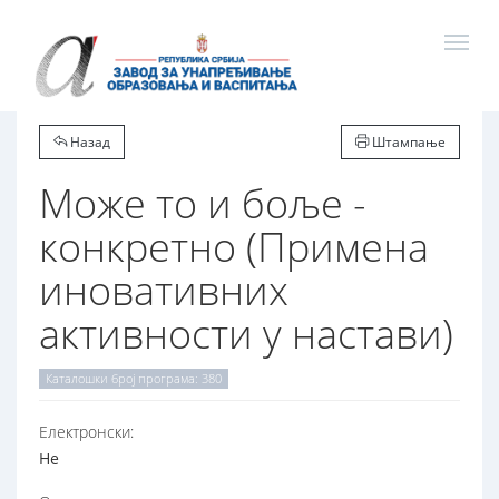
Назад
Штампање
Може то и боље -
конкретно (Примена
иновативних
активности у настави)
Каталошки број програма: 380
Електронски:
Не