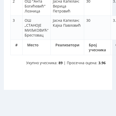
2
ОШ "Анта
Јасна Капелан;
30
3
Богићевић"
Верица
Лозница
Петровић
3
ОШ
Јасна Капелан;
30
3
„СТАНОЈЕ
Кајка Павловић
МИЉКОВИЋ“
Брестовац
#
Место
Реализатори
Број
учесника
Укупно учесника:
89
| Просечна оцена:
3.96