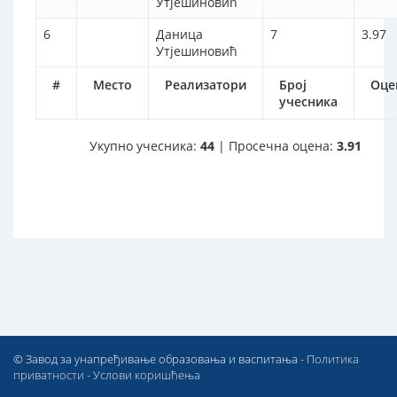
Утјешиновић
6
Даница
7
3.97
Утјешиновић
#
Место
Реализатори
Број
Оце
учесника
Укупно учесника:
44
| Просечна оцена:
3.91
© Завод за унапређивање образовања и васпитања -
Политика
приватности
-
Услови коришћења