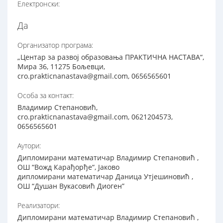
Електронски:
Да
Организатор програма:
„Центар за развој образовања ПРАКТИЧНА НАСТАВА“,
Мира 36, 11275 Бољевци,
cro.prakticnanastava@gmail.com, 0656565601
Особа за контакт:
Владимир Степановић,
cro.prakticnanastava@gmail.com, 0621204573,
0656565601
Аутори:
Дипломирани математичар Владимир Степановић ,
ОШ “Вожд Карађорђе“, Јаково
дипломирани математичар Даница Утјешиновић ,
ОШ “Душан Вукасовић Диоген”
Реализатори:
Дипломирани математичар Владимир Степановић ,