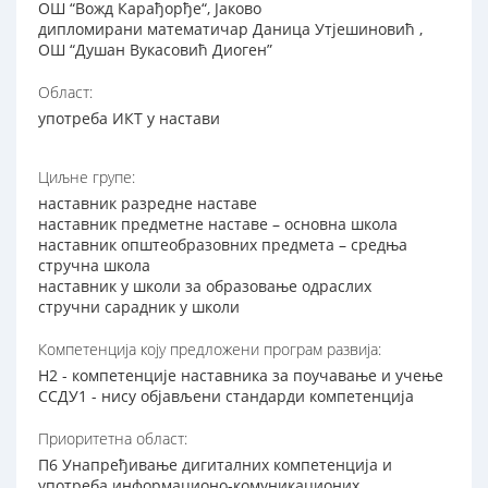
ОШ “Вожд Карађорђе“, Јаково
дипломирани математичар Даница Утјешиновић ,
ОШ “Душан Вукасовић Диоген”
Област:
употреба ИКТ у настави
Циљне групе:
наставник разредне наставе
наставник предметне наставе – основна школа
наставник општеобразовних предмета – средња
стручна школа
наставник у школи за образовање одраслих
стручни сарадник у школи
Компетенција коју предложени програм развија:
Н2 - компетенције наставника за поучавање и учење
ССДУ1 - нису објављени стандарди компетенција
Приоритетна област:
П6 Унапређивање дигиталних компетенција и
употреба информационо-комуникационих