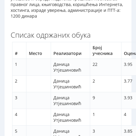
правног лица, књиговодства, коришћења Интернета,
хостинга, израде уверења, администрације и ПТТ-а:
1200 динара
Списак одржаних обука
Број
#
Место
Реализатори
учесника
Оцен
1
Даница
22
3.95
Утјешиновић
2
Даница
2
3.77
Утјешиновић
3
Даница
9
3.93
Утјешиновић
4
Даница
1
4
Утјешиновић
5
Даница
3
3.85