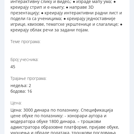
интерактивну слику и видео,; ● израде мапу ума; ●
креирају стрип и е-књигу; ● направе 3D
презентацију; ● креирају интерактивни радни лист и
подели га са ученицима; ● креирају једноставније
игрице, квизове, тематске укрштенице и слагалице; ●
креирају облак речи за задани појам.
Теме програма:
Број учесника:
45
Трајање програма:
недеља: 2
бодова: 16
Цена:
Цена: 3000 динара по полазнику. Спецификација
цене обуке по полазнику: - хонорари аутора и
модератора обуке 1800 динара. – трошкови
адмистратора образовне платформе, пријаве обуке,
уношења и обраде података, трошкови пословања