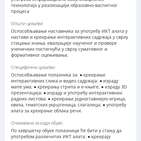
технологија у реализацији образовно-васпитног
процеса
Општи циљеви:
Оспособљавање наставника за употребу ИКТ алата у
настави и креирање интерактивних садржаја у сврху
стицања знања, евалуације наученог и провере
ученичких постигнућа у сврху сумативног и
формативног оцењивања.
Специфични циљеви:
Оспособљавање полазника за: ● креирање
интерактивних слика и видео садржаја; ● израду
мапе ума; ● креирању стрипа и е-књиге; ● израду 3D
презентација; ● израду и употребу интерактивних
радних листова; ● креирање једноставнијих игрица,
квиза, тематских укрштеница, слагалица; ● употребу
алата за креирање облака речи.
Очекивани исходи обуке:
По завршетку обуке полазници ће бити у стању да
употребом различитих ИКТ алата: ● креирају