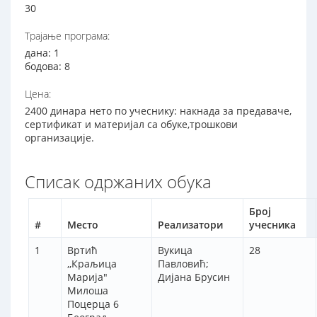
30
Трајање програма:
дана: 1
бодова: 8
Цена:
2400 динара нето по учеснику: накнада за предаваче,
сертификат и материјал са обуке,трошкови
организације.
Списак одржаних обука
Број
#
Место
Реализатори
учесника
1
Вртић
Вукица
28
,,Краљица
Павловић;
Марија"
Дијана Брусин
Милоша
Поцерца 6