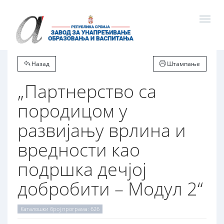
Назад
Штампање
„Партнерство са
породицом у
развијању врлина и
вредности као
подршка дечјој
добробити – Модул 2“
Каталошки број програма: 626