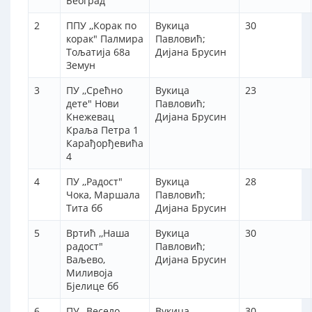
Београд
2
ППУ ,,Корак по
Вукица
30
корак" Палмира
Павловић;
Тољатија 68а
Дијана Брусин
Земун
3
ПУ ,,Срећно
Вукица
23
дете" Нови
Павловић;
Кнежевац
Дијана Брусин
Краља Петра 1
Карађорђевића
4
4
ПУ ,,Радост"
Вукица
28
Чока, Маршала
Павловић;
Тита бб
Дијана Брусин
5
Вртић ,,Наша
Вукица
30
радост"
Павловић;
Ваљево,
Дијана Брусин
Миливоја
Бјелице бб
6
ПУ ,,Весело
Вукица
30