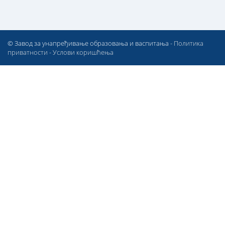
© Завод за унапређивање образовања и васпитања -
Политика
приватности
-
Услови коришћења