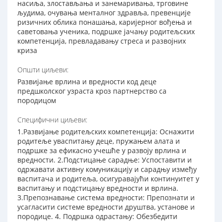
насиља, злостављања и занемаривања, трговине
људима, очувања менталног здравља, превенције
ризичних облика понашања, каријерног вођења и
саветовања ученика, подршке јачању родитељских
компетенција, превладавању стреса и развојних
криза
Општи циљеви:
Развијање врлина и вредности код деце
предшколског узраста кроз партнерство са
породицом
Специфични циљеви:
1.Развијање родитељских компетенција: Оснажити
родитеље уваспитању деце, пружањем алата и
подршке за ефикасно учешће у развоју врлина и
вредности. 2.Подстицање сарадње: Успоставити и
одржавати активну комуникацију и сарадњу између
васпитача и родитеља, осигуравајући континуитет у
васпитању и подстицању вредности и врлина.
3.Препознавање система вредности: Препознати и
усагласити системе вредности друштва, установе и
породице. 4. Подршка одрастању: Обезбедити