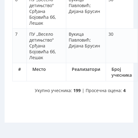
детињство"
Павловић;
Срђана
Дијана Брусин
Бојовића бб,
Лешак
7
ПУ ,,Весело
Вукица
30
детињство"
Павловић;
Срђана
Дијана Брусин
Бојовића бб,
Лешак
#
Место
Реализатори
Број
учесника
Укупно учесника:
199
| Просечна оцена:
4