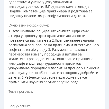
одрастање и учење у духу уважавања
интеркултуралности. 5.Подизање компетенција:
Подићи компетенције практичара и родитеља за
подршку целовитом развоју личности детета.
Очекивани исходи обуке:
1.Освешћивање социјалних компетенција свих
актера у процесу кроз практичне активности
повезане са васпитањем 2.Препознавање значаја
васпитања заснованог на врлинама и интегрисање у
своје стратегије у раду 3. Разумевање важност
партнерства између породице и вртића за
квалитетан развој детета 4.Поштовање принципа
инклузије и мултикултуралности приликом
укључивања породице у васпитни процес 5.Примена
интеркултурално образовање за подршку добробити
детета. 6.Рефлексијом своје педагошке праксе,
применити научено за унапређење рада.
Теме програма:
Број учесника: