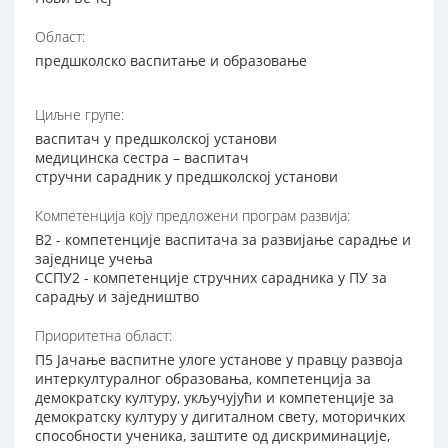
Област:
предшколско васпитање и образовање
Циљне групе:
васпитач у предшколској установи
медицинска сестра – васпитач
стручни сарадник у предшколској установи
Компетенција коју предложени програм развија:
В2 - компетенције васпитача за развијање сарадње и
заједнице учења
ССПУ2 - компетенције стручних сарадника у ПУ за
сарадњу и заједништво
Приоритетна област:
П5 Јачање васпитне улоге установе у правцу развоја
интеркултуралног образовања, компетенција за
демократску културу, укључујући и компетенције за
демократску културу у дигиталном свету, моторичких
способности ученика, заштите од дискриминације,