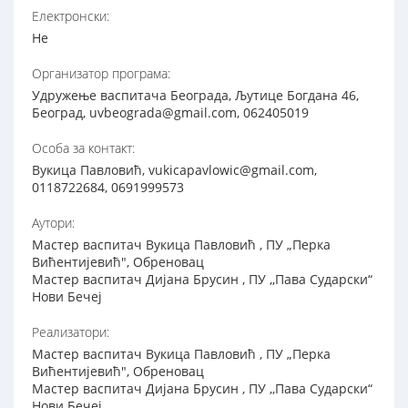
Електронски:
Не
Организатор програма:
Удружење васпитача Београда, Љутице Богдана 46,
Београд, uvbeograda@gmail.com, 062405019
Особа за контакт:
Вукица Павловић, vukicapavlowic@gmail.com,
0118722684, 0691999573
Аутори:
Мастер васпитач Вукица Павловић , ПУ „Перка
Вићентијевић", Обреновац
Мастер васпитач Дијана Брусин , ПУ ,,Пава Сударски“
Нови Бечеј
Реализатори:
Мастер васпитач Вукица Павловић , ПУ „Перка
Вићентијевић", Обреновац
Мастер васпитач Дијана Брусин , ПУ ,,Пава Сударски“
Нови Бечеј