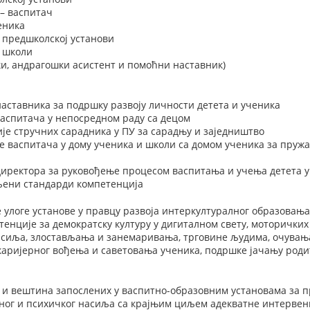
– васпитач
еника
 предшколској установи
у школи
и, андрагошки асистент и помоћни наставник)
наставника за подршку развоју личности детета и ученика
васпитача у непосредном раду са децом
је стручних сарадника у ПУ за сарадњу и заједништво
е васпитача у дому ученика и школи са домом ученика за пру
директора за руковођење процесом васпитања и учења детета у
вљени стандарди компетенција
 улоге установе у правцу развоја интеркултуралног образовања,
тенције за демократску културу у дигиталном свету, моторичких
асиља, злостављања и занемаривања, трговине људима, очувањ
каријерног вођења и саветовања ученика, подршке јачању роди
и вештина запослених у васпитно-образовним установама за 
ног и психичког насиља са крајњим циљем адекватне интервен