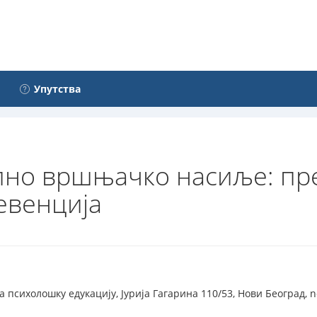
Упутства
ално вршњачко насиље: пр
евенција
 психолошку едукацију, Јурија Гагарина 110/53, Нови Београд, 