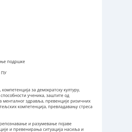
жање подршке
 ПУ
 компетенција за демократску културу,
 способности ученика, заштите од
а менталног здравља, превенције ризичних
тељских компетенција, превладавању стреса
препознавање и разумевање појаве
ције и превенирања ситуација насиља и