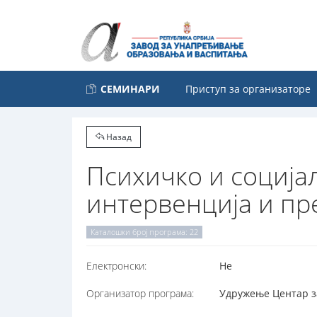
СЕМИНАРИ
Приступ за организаторе
Назад
Психичко и социј
интервенција и пр
Каталошки број програма: 22
Електронски:
Не
Организатор програма:
Удружење Центар за