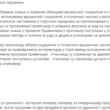
ног окружења
ређивање знања о појавним облицима вршњачког социјалног и п
и испољавању вршњачког социјалног и психичког насиља у вас
аспитача, наставника и стручних сарадника за препознавање и
ње са програмима превенције и усвајање вештина за рад на пр
ивање знања о примени Правилника о протоколу поступања у ус
ајање метода и техника за рад са децом и ученицима са циље
је препознају облике социјалног и психичког вршњачког насиља
нији за правовремену интервенцију у спречавању испољених о
имену програма превенције - Учесници су спремнији за адеква
околу поступања у установи - Учесници су спремнији да кроз 
ну атмосферу
у је урачунато –ауторски хонорар, хонорар за координацију про
и, путни трошкови за два предавача (уколико је удаљеност од Бе