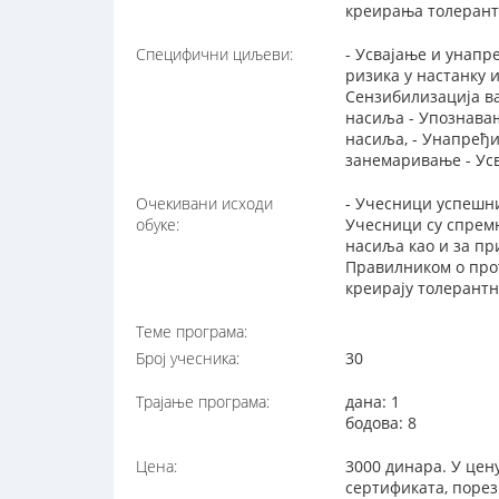
креирања толерант
Специфични циљеви:
- Усвајање и унап
ризика у настанку 
Сензибилизација в
насиља - Упознава
насиља, - Унапређ
занемаривање - Усв
Очекивани исходи
- Учесници успешни
обуке:
Учесници су спрем
насиља као и за пр
Правилником о прот
креирају толерант
Теме програма:
Број учесника:
30
Трајање програма:
дана: 1
бодова: 8
Цена:
3000 динара. У цен
сертификата, порез