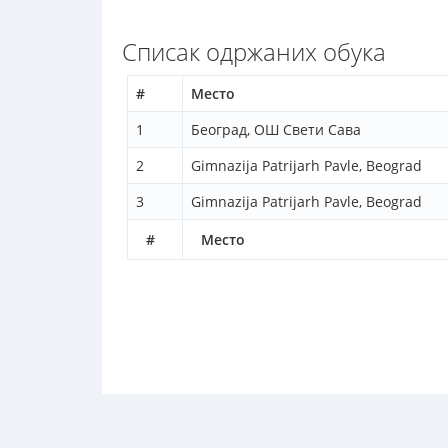
Списак одржаних обука
#
Место
1
Београд, ОШ Свети Сава
2
Gimnazija Patrijarh Pavle, Beograd
3
Gimnazija Patrijarh Pavle, Beograd
#
Место