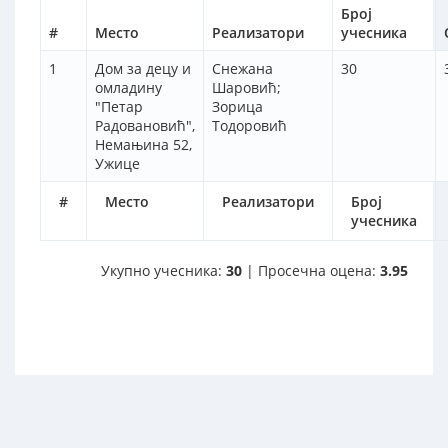
Број
#
Место
Реализатори
учесника
1
Дом за децу и
Снежана
30
омладину
Шаровић;
"Петар
Зорица
Радовановић",
Тодоровић
Немањина 52,
Ужице
#
Место
Реализатори
Број
учесника
Укупно учесника:
30
| Просечна оцена:
3.95