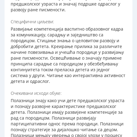
предшколског узраста и значај подршке одраслог у
развоју ране писмености.
Специфични циљеви:
Развијање компетенција васпитно образовног кадра
за комуникацију, сарадњу и заједништво са
породицом. Стицање знања о целовитом развоју и
добробити детета. Креирање прилика за различите
начине повезивања и учешћа породице у развијању
ране писмености. Освешћивање о значају примене
принципа сарадње са породицом у обезбеђивању
континуитета током преласка детета из једног
система у други. Читање као интерактивна активност
детета и одраслог.
Очекивани исходи обуке:
Полазници знају како учи дете предшколског узраста
и познају развојне карактеристике предшколског
детета. Полазници имају развијене компетенције за
рад са породицом. Полазници развијају
партиципативни однос према породици. Полазници
познају стратегије за дијалошко читање са децом.
Полазници мењају уверења о својој улози у процесу