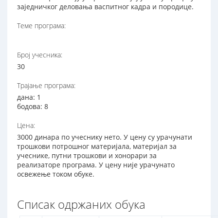
заједничког деловања васпитног кадра и породице.
Теме програма:
Број учесника:
30
Трајање програма:
дана: 1
бодова: 8
Цена:
3000 динара по учеснику нето. У цену су урачунати
трошкови потрошног материјала, материјал за
учеснике, путни трошкови и хонорари за
реализаторе програма. У цену није урачунато
освежење током обуке.
Списак одржаних обука