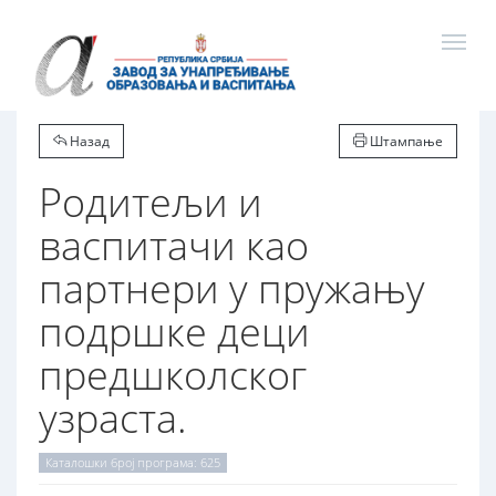
Назад
Штампање
Родитељи и
васпитачи као
партнери у пружању
подршке деци
предшколског
узраста.
Каталошки број програма: 625