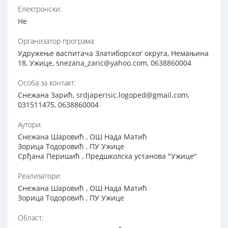
Електронски:
Не
Организатор програма:
Удружење васпитача Златиборског округа, Немањина
18, Ужице, snezana_zaric@yahoo.com, 0638860004
Особа за контакт:
Снежана Зарић, srdjaperisic.logoped@gmail.com,
031511475, 0638860004
Аутори:
Снежана Шаровић , ОШ Нада Матић
Зорица Тодоровић , ПУ Ужице
Срђана Перишић , Предшколска установа "Ужице"
Реализатори:
Снежана Шаровић , ОШ Нада Матић
Зорица Тодоровић , ПУ Ужице
Област: