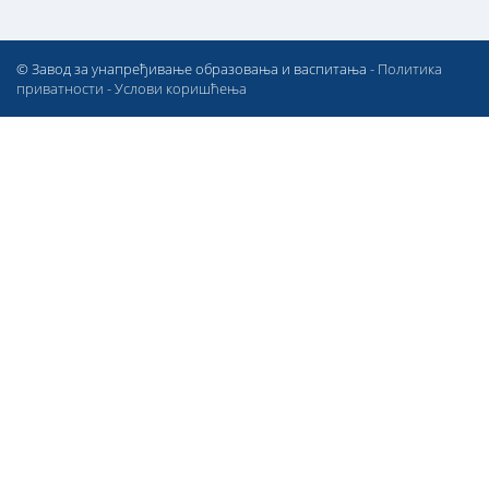
© Завод за унапређивање образовања и васпитања -
Политика
приватности
-
Услови коришћења