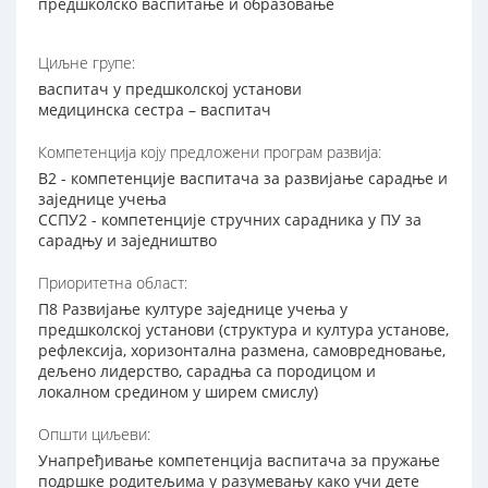
предшколско васпитање и образовање
Циљне групе:
васпитач у предшколској установи
медицинска сестра – васпитач
Компетенција коју предложени програм развија:
В2 - компетенције васпитача за развијање сарадње и
заједнице учења
ССПУ2 - компетенције стручних сарадника у ПУ за
сарадњу и заједништво
Приоритетна област:
П8 Развијање културе заједнице учења у
предшколској установи (структура и култура установе,
рефлексија, хоризонтална размена, самовредновање,
дељено лидерство, сарадња са породицом и
локалном средином у ширем смислу)
Општи циљеви:
Унапређивање компетенција васпитача за пружање
подршке родитељима у разумевању како учи дете