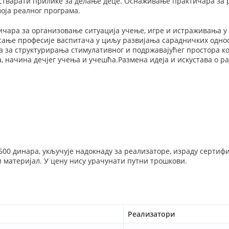
стварати прилике за делање деце. Оснаживање практичара за р
оја реалног програма.
чара за организовање ситуација учење, игре и истраживања 
ање професије васпитача у циљу развијања сарадничких одно
 за структурирања стимулативног и подржавајућег простора ко
 начина дечјег учења и учешћа.Размена идеја и искустава о р
500 динара, укључује надокнаду за реализаторе, израду сертифи
 материјал. У цену нису урачунати путни трошкови.
Реализатори