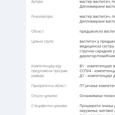
Аутори:
мастер васпитач, п
Дипломирани васпи
Реализатори:
мастер васпитач, п
Дипломирани васпи
Област:
предшколско васпи
Циљне групе:
васпитач у предшко
медицинска сестра 
стручни сарадник у
директор/помоћник
Компетенција коју
В1 - компетенције 
предложени програм
ССПУ4 - компетенци
развија:
Д1 - компетенције 
Приоритетна област:
П7 Јачање компетен
Општи циљеви:
Оснаживање полазни
Специфични циљеви:
Проширити знања и 
окружења, његовог 