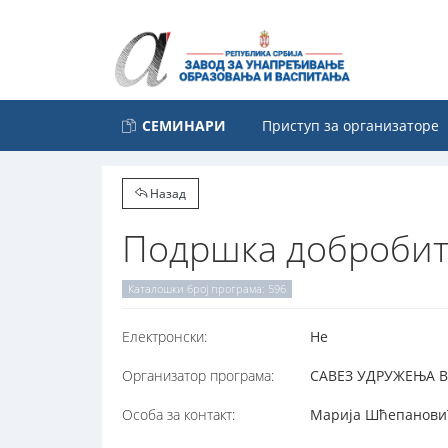
СЕМИНАРИ
Приступ за организаторе
Назад
Подршка добробит
Каталошки број програма: 596
Електронски:
Не
Организатор програма:
САВЕЗ УДРУЖЕЊА ВАС
Особа за контакт:
Марија Шћепановић,