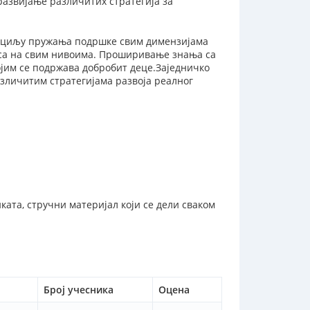
азвијање различитих стратегија за
у циљу пружања подршке свим димензијама
са на свим нивоима. Проширивање знања са
јим се подржава добробит деце.Заједничко
азличитим стратегијама развоја реалног
ката, стручни материјал који се дели сваком
Број учесника
Оцена