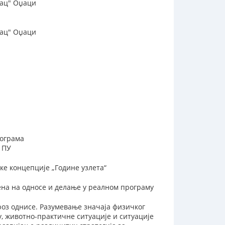
рац" Оџаци
рац" Оџаци
рограма
 ПУ
ке концепције „Године узлета“
ена на односе и делање у реалном програму
роз однисе. Разумевање значаја физичког
, животно-практичне ситуације и ситуације