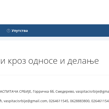
Упутства
и кроз односе и делање
ПИТАЧА СРБИЈЕ, Горричка бб, Смедерево, vaspitacisrbije@gmail
 vaspitacisrbije@gmail.com, 0264611545, 0628883800, 026461154