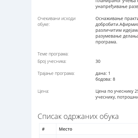
планираног учења 
унапређивање разв
Очекивани исходи
Оснаживање практи
обуке:
добробити.Афирмис
различитим идејама
разумевање делања,
програма.
Теме програма:
Број учесника:
30
Трајање програма:
дана: 1
бодова: 8
Цена:
Цена по учеснику 2
учеснику, потрошни
Списак одржаних обука
#
Место