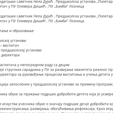
едагошки саветник Нела Дујић , Предшколска установа ,,Полета
тач у ПУ Оливера Дишић , ПУ ,,Бамби” Лозница
едагошки саветник Нела Дујић , Предшколска установа ,,Полета
тач у ПУ Оливера Дишић , ПУ ,,Бамби” Лозница
тање и образовање
лској установи
– васпитач
 предшколској установи
 директора
васпитача у непосредном раду са децом
је стручних сарадника у ПУ за развијање квалитета реалног п
директора за руковођење процесом васпитања и учења детета у
ција запослених у предшколској установи за примену програмс
ка обуке за пружање подршке добробити детета која је усмер
искуства учесника обуке о значају подршке дечје добробити к
реконструисања, развијања, обогаћивања-рефлексија. Кроз игру