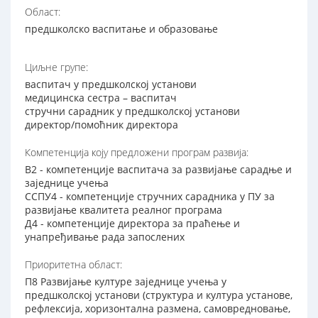
Област:
предшколско васпитање и образовање
Циљне групе:
васпитач у предшколској установи
медицинска сестра – васпитач
стручни сарадник у предшколској установи
директор/помоћник директора
Компетенција коју предложени програм развија:
В2 - компетенције васпитача за развијање сарадње и
заједнице учења
ССПУ4 - компетенције стручних сарадника у ПУ за
развијање квалитета реалног програма
Д4 - компетенције директора за праћење и
унапређивање рада запослених
Приоритетна област:
П8 Развијање културе заједнице учења у
предшколској установи (структура и култура установе,
рефлексија, хоризонтална размена, самовредновање,