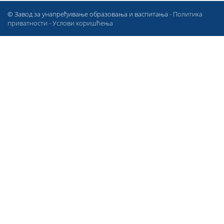
© Завод за унапређивање образовања и васпитања -
Политика
приватности
-
Услови коришћења