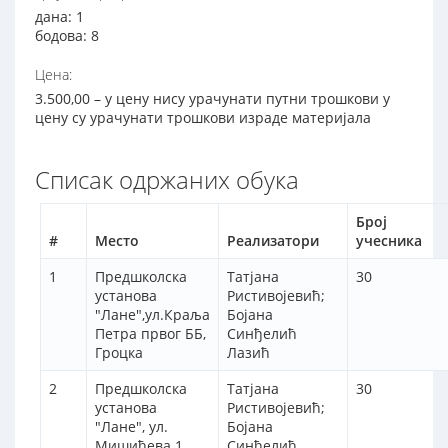
дана: 1
бодова: 8
Цена:
3.500,00 – у цену нису урачунати путни трошкови у
цену су урачунати трошкови израде материјала
Списак одржаних обука
Број
#
Место
Реализатори
учесника
1
Предшколска
Татјана
30
установа
Ристивојевић;
"Лане",ул.Краља
Бојана
Петра првог ББ,
Синђелић
Гроцка
Лазић
2
Предшколска
Татјана
30
установа
Ристивојевић;
"Лане", ул.
Бојана
Мишићева 1,
Синђелић