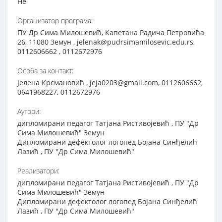
Не
Организатор програма:
ПУ Др Сима Милошевић, Капетана Радича Петровића
26, 11080 Земун , jelenak@pudrsimamilosevic.edu.rs,
0112606662 , 0112672976
Особа за контакт:
Јелена Крсмановић , jeja0203@gmail.com, 0112606662,
0641968227, 0112672976
Аутори:
дипломирани педагог Татјана Ристивојевић , ПУ "Др
Сима Милошевић" Земун
Дипломирани дефектолог логопед Бојана Синђелић
Лазић , ПУ "Др Сима Милошевић"
Реализатори:
дипломирани педагог Татјана Ристивојевић , ПУ "Др
Сима Милошевић" Земун
Дипломирани дефектолог логопед Бојана Синђелић
Лазић , ПУ "Др Сима Милошевић"