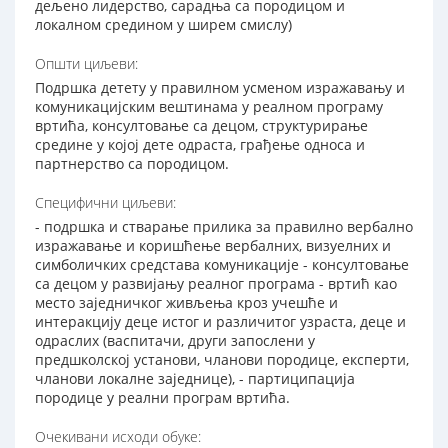
дељено лидерство, сарадња са породицом и
локалном средином у ширем смислу)
Општи циљеви:
Подршка детету у правилном усменом изражавању и
комуникацијским вештинама у реалном програму
вртића, консултовање са децом, структурирање
средине у којој дете одраста, грађење односа и
партнерство са породицом.
Специфични циљеви:
- подршка и стварање прилика за правилно вербално
изражавање и коришћење вербалних, визуелних и
симболичких средстава комуникације - консултовање
са децом у развијању реалног програма - вртић као
место заједничког живљења кроз учешће и
интеракцију деце истог и различитог узраста, деце и
одраслих (васпитачи, други запослени у
предшколској установи, чланови породице, експерти,
чланови локалне заједнице), - партиципација
породице у реални програм вртића.
Очекивани исходи обуке: