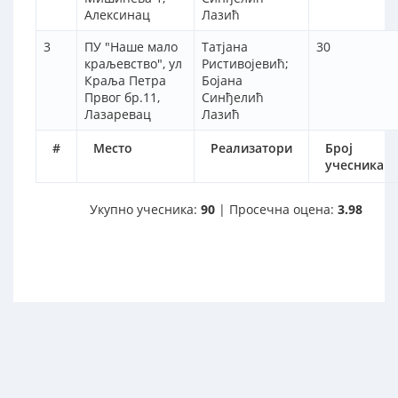
Алексинац
Лазић
3
ПУ "Наше мало
Татјана
30
краљевство", ул
Ристивојевић;
Краља Петра
Бојана
Првог бр.11,
Синђелић
Лазаревац
Лазић
#
Место
Реализатори
Број
учесника
Укупно учесника:
90
| Просечна оцена:
3.98