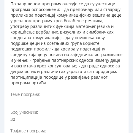
По завршеном програму очекује се да су учесници
програма оспособљени: - да препознају или стварају
прилике за подстицај комуникацијских вештина деце
у реалном програму кроз богаћење речника,
употребу различитих функција матерњег језика и
коришћење вербалних, визуелних и симболичких
средстава комуникације; - да у осмишљавању
подршке деци из осетљивих група користе
педагошки профил; - да креирају подстицајну
средину која децу позива на заједничко истраживање
и учење; - грађење партнерских односа између деце
и васпитача кроз консултовање; - да граде односе са
децом истих и различитих узраста и са породицом; -
партиципација породице у развијање реалног
програма вртића.
Теме програма:
Број учесника:
30
Трајање програма: