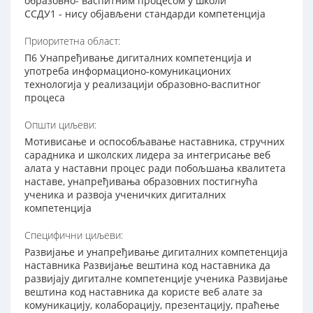
образовно- васпитним процесом у школи
ССДУ1 - нису објављени стандарди компетенција
Приоритетна област:
П6 Унапређивање дигиталних компетенција и
употреба информационо-комуникационих
технологија у реализацији образовно-васпитног
процеса
Општи циљеви:
Мотивисање и оспособљавање наставника, стручних
сарадника и школских лидера за интегрисање веб
алата у наставни процес ради побољшања квалитета
наставе, унапређивања образовних постигнућа
ученика и развоја ученичких дигиталних
компетенција
Специфични циљеви:
Развијање и унапређивање дигиталних компетенција
наставника Развијање вештина код наставника да
развијају дигиталне компетенције ученика Развијање
вештина код наставника да користе веб алате за
комуникацију, колаборацију, презентацију, праћење