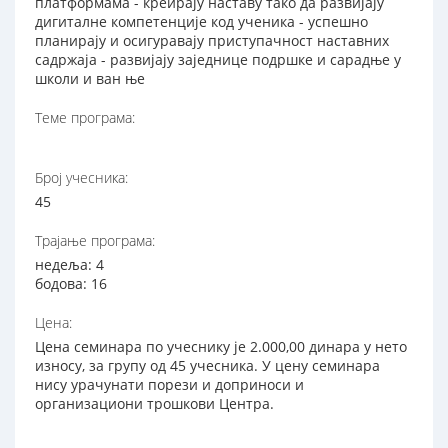
платформама - креирају наставу тако да развијају
дигиталне компетенције код ученика - успешно
планирају и осигуравају приступачност наставних
садржаја - развијају заједнице подршке и сарадње у
школи и ван ње
Теме програма:
Број учесника:
45
Трајање програма:
недеља: 4
бодова: 16
Цена:
Цена семинара по учеснику је 2.000,00 динара у нето
износу, за групу од 45 учесника. У цену семинара
нису урачунати порези и доприноси и
организациони трошкови Центра.