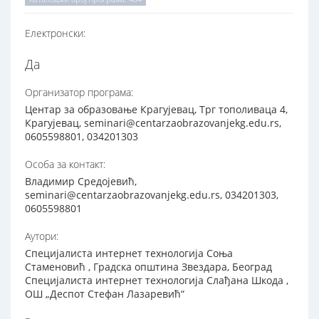
Електронски:
Да
Организатор програма:
Центар за образовање Крагујевац, Трг тополиваца 4,
Крагујевац, seminari@centarzaobrazovanjekg.edu.rs,
0605598801, 034201303
Особа за контакт:
Владимир Средојевић,
seminari@centarzaobrazovanjekg.edu.rs, 034201303,
0605598801
Аутори:
Специјалиста интернет технологија Соња
Стаменовић , Градска општина Звездара, Београд
Специјалиста интернет технологија Слађана Шкода ,
ОШ „Деспот Стефан Лазаревић“