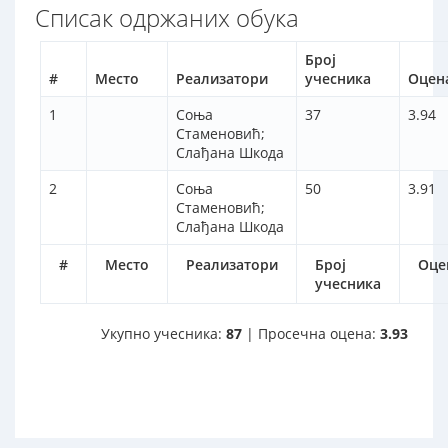
Списак одржаних обука
Број
#
Место
Реализатори
учесника
Оцен
1
Соња
37
3.94
Стаменовић;
Слађана Шкода
2
Соња
50
3.91
Стаменовић;
Слађана Шкода
#
Место
Реализатори
Број
Оце
учесника
Укупно учесника:
87
| Просечна оцена:
3.93