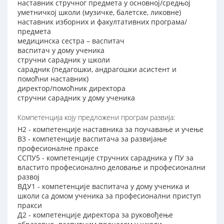
наставник стручног предмета у основној/средњој
уметничкој школи (музичке, балетске, ликовне)
наставник изборних и факултативних програма/
предмета
медицинска сестра – васпитач
васпитач у дому ученика
стручни сарадник у школи
сарадник (педагошки, андрагошки асистент и
помоћни наставник)
директор/помоћник директора
стручни сарадник у дому ученика
Компетенција коју предложени програм развија:
Н2 - компетенције наставника за поучавање и учење
В3 - компетенције васпитача за развијање
професионалне праксе
ССПУ5 - компетенције стручних сарадника у ПУ за
властито професионално деловање и професионални
развој
ВДУ1 - компетенције васпитача у дому ученика и
школи са домом ученика за професионални приступ
пракси
Д2 - компетенције директора за руковођење