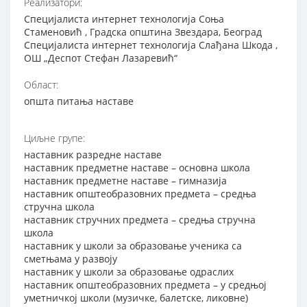
Реализатори:
Специјалиста интернет технологија Соња
Стаменовић , Градска општина Звездара, Београд
Специјалиста интернет технологија Слађана Шкода ,
ОШ „Деспот Стефан Лазаревић“
Област:
општа питања наставе
Циљне групе:
наставник разредне наставе
наставник предметне наставе – основна школа
наставник предметне наставе – гимназија
наставник општеобразовних предмета – средња
стручна школа
наставник стручних предмета – средња стручна
школа
наставник у школи за образовање ученика са
сметњама у развоју
наставник у школи за образовање одраслих
наставник општеобразовних предмета – у средњој
уметничкој школи (музичке, балетске, ликовне)