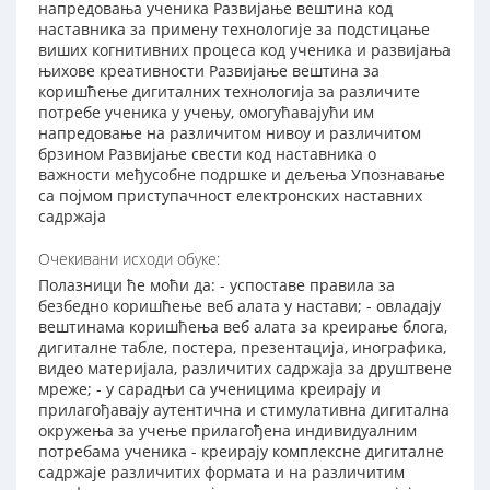
напредовања ученика Развијање вештина код
наставника за примену технологије за подстицање
виших когнитивних процеса код ученика и развијања
њихове креативности Развијање вештина за
коришћење дигиталних технологија за различите
потребе ученика у учењу, омогућавајући им
напредовање на различитом нивоу и различитом
брзином Развијање свести код наставника о
важности међусобне подршке и дељења Упознавање
са појмом приступачност електронских наставних
садржаја
Очекивани исходи обуке:
Полазници ће моћи да: - успоставе правила за
безбедно коришћење веб алата у настави; - овладају
вештинама коришћења веб алата за креирање блога,
дигиталне табле, постера, презентација, инографика,
видео материјала, различитих садржаја за друштвене
мреже; - у сарадњи са ученицима креирају и
прилагођавају аутентична и стимулативна дигитална
окружења за учење прилагођена индивидуалним
потребама ученика - креирају комплексне дигиталне
садржаје различитих формата и на различитим