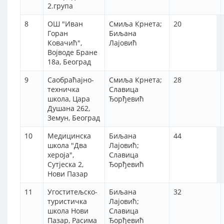
2.група
8
ОШ "Иван
Смиља Крнета;
20
Горан
Биљана
Ковачић",
Лајовић
Војводе Бране
18а, Београд
9
Саобраћајно-
Смиља Крнета;
28
техничка
Славица
школа, Цара
Ђорђевић
Душана 262,
Земун, Београд
10
Медицинска
Биљана
44
школа "Два
Лајовић;
хероја",
Славица
Сутјеска 2,
Ђорђевић
Нови Пазар
11
Угоститељско-
Биљана
32
туристичка
Лајовић;
школа Нови
Славица
Пазар, Расима
Ђорђевић