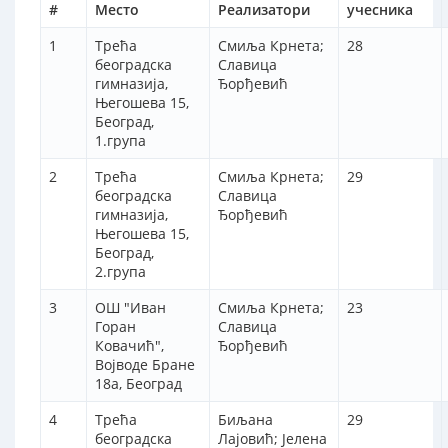
#
Место
Реализатори
учесника
1
Трећа
Смиља Крнета;
28
београдска
Славица
гимназија,
Ђорђевић
Његошева 15,
Београд,
1.група
2
Трећа
Смиља Крнета;
29
београдска
Славица
гимназија,
Ђорђевић
Његошева 15,
Београд,
2.група
3
ОШ "Иван
Смиља Крнета;
23
Горан
Славица
Ковачић",
Ђорђевић
Војводе Бране
18а, Београд
4
Трећа
Биљана
29
београдска
Лајовић; Јелена