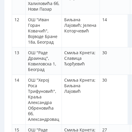
Халиловића бб,
Нови Пазар
12
ОШ "Иван
Биљана
14
Горан
Лајовић; Јелена
Ковачић",
Которчевић
Војводе Бране
18а, Београд
13
ОШ "Раде
Смиља Крнета;
30
Драинац",
Славица
Ковиловска 1,
Ђорђевић
Београд
14
ОШ "Херој
Смиља Крнета;
30
Роса
Биљана
Трифуновић",
Лајовић
Краља
Александра
Обреновића
бб,
Александровац
15
ОШ "Раде
Смиља Крнета;
27