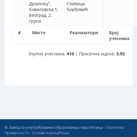
Драинац",
Славица
Ковиловска 1,
Ђорђевић
Београд, 2.
група
#
Место
Реализатори
Број
учесника
Укупно учесника:
410
| Просечна оцена:
3.92
© Завод за унапређивање образовања и васпитања -
Политика
приватности
-
Услови коришћења