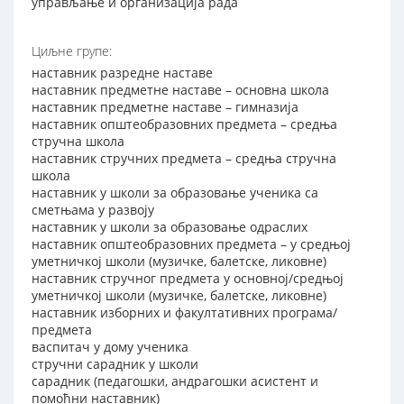
управљање и организација рада
Циљне групе:
наставник разредне наставе
наставник предметне наставе – основна школа
наставник предметне наставе – гимназија
наставник општеобразовних предмета – средња
стручна школа
наставник стручних предмета – средња стручна
школа
наставник у школи за образовање ученика са
сметњама у развоју
наставник у школи за образовање одраслих
наставник општеобразовних предмета – у средњој
уметничкој школи (музичке, балетске, ликовне)
наставник стручног предмета у основној/средњој
уметничкој школи (музичке, балетске, ликовне)
наставник изборних и факултативних програма/
предмета
васпитач у дому ученика
стручни сарадник у школи
сарадник (педагошки, андрагошки асистент и
помоћни наставник)