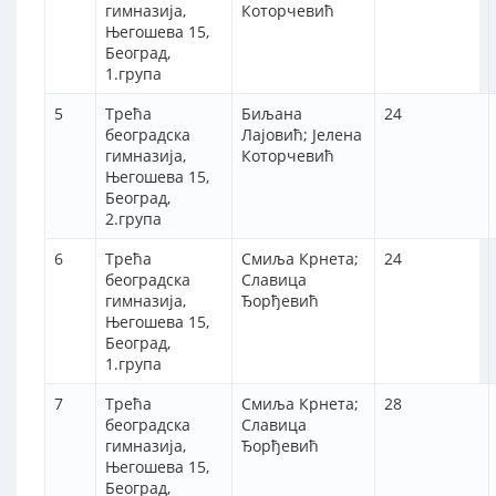
гимназија,
Которчевић
Његошева 15,
Београд,
1.група
5
Трећа
Биљана
24
београдска
Лајовић; Јелена
гимназија,
Которчевић
Његошева 15,
Београд,
2.група
6
Трећа
Смиља Крнета;
24
београдска
Славица
гимназија,
Ђорђевић
Његошева 15,
Београд,
1.група
7
Трећа
Смиља Крнета;
28
београдска
Славица
гимназија,
Ђорђевић
Његошева 15,
Београд,