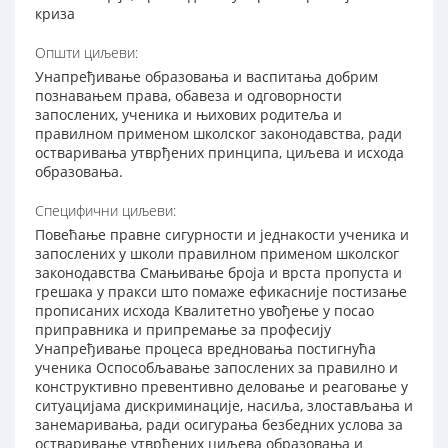
криза
Општи циљеви:
Унапређивање образовања и васпитања добрим
познавањем права, обавеза и одговорности
запослених, ученика и њихових родитеља и
правилном применом школског законодавства, ради
остваривања утврђених принципа, циљева и исхода
образовања.
Специфични циљеви:
Повећање правне сигурности и једнакости ученика и
запослених у школи правилном применом школског
законодавства Смањивање броја и врста пропуста и
грешака у пракси што помаже ефикасније постизање
прописаних исхода Квалитетно увођење у посао
приправника и припремање за професију
Унапређивање процеса вредновања постигнућа
ученика Оспособљавање запослених за правилно и
конструктивно превентивно деловање и реаговање у
ситуацијама дискриминације, насиља, злостављања и
занемаривања, ради осигурања безбедних услова за
остваривање утврђених циљева образовања и