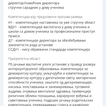
директор/помоћник директора
стручни сарадник у дому ученика
Компетенција коју предложени програм развија:
Н1 - компетенције наставника за уже стручну област
ВДУ1 - компетенције васпитача у дому ученика и
школи са домом ученика за професионални приступ
пракси
Д7 - компетенције директора за обезбеђивање
законитости рада установе
ССДУ1 - нису објављени стандарди компетенција
Приоритетна област:
П5 Јачање васпитне улоге установе у правцу развоја
интеркултуралног образовања, компетенција за
демократску културу, укључујући и компетенције за
демократску културу у дигиталном свету, моторичких
способности ученика, заштите од дискриминације,
насиља, злостављања и занемаривања, трговине
људима, очувања менталног здравља, превенције
ризичних облика понашања, каријерног вођења и
саветовања ученика, подршке јачању родитељских
компетенција, превладавању стреса и развојних