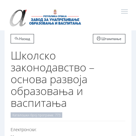
Назад
Штампање
Школско
законодавство –
основа развоја
образовања и
васпитања
Каталошки број програма: 773
Електронски: