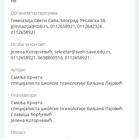
Не
Организатор програма:
Гимназија Свети Сава, Београд, Ресавска 58,
gimnazija@sbb.rs, 0112658921, 0112642328 ,
0112658921
Особа за контакт:
Јелена Которчевић, sekretar@sveti-sava.edu.rs,
0112658921, 0698800516, 0112658921
Аутори:
Смиља Крнета
специјалиста школске психологије Биљана Лајовић
Реализатори:
Смиља Крнета
специјалиста школске психологије Биљана Лајовић
Славица Ђорђевић
Јелена Которчевић
Област: