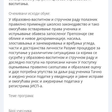
васпитања.
Очекивани исходи обуке:
У образовно-васпитном и стручном раду полазник
правилно примењује школско законодавство и тако
омогућава остваривање права ученика и
испуњавање обавеза запосленог Препознаје све
облике и нивое дискриминације, насиља,
злостављања и занемаривања и вређања угледа,
части и достојанства личности Разуме процедуре за
поступање у различитим ситуацијама са којима се
сусреће у образовно-васпитном и стручном раду и
доследно поступа на прописани начин У поступку
оцењивања правилно саопштава и образлаже оцену
и даје потребна упутства за даљи рад ученика Тачно
и ажурно уноси податке у евиденције и јавне исправе
и омогућава унос и ажурирање података у
регистрима ЈИСП-а.
Теме програма:
Број учесника: