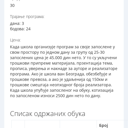
30
Трајање програма:
дана: 3
бодова: 24
Цена:
Када школа организује програм за своје запослене у
свом простору по једном дану за групу од 25-30
запослених цена је 45.000 дин нето. У то су укључени
трошкови припреме материјала, прзентација тема,
прописа, уверења и накнаде за ауторе и реализаторе
програма. Ако је школа ван Београда, обезбеђује и
трошкове превоза, а ако је удаљенија од 150км и
трошкове смештаја неопходног броја реализатора.
Када школа упућује запосленог на обуку, котизација
по запосленом износи 2500 дин нето по дану.
Списак одржаних обука
Број