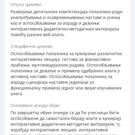
Општи циљеви:
Развијање дигиталних компетенција полазника ради
унапређивања и осавремењивања наставе и учења
као и оспособљавање за израду и дељење
интерактивних дидактичко-методичких материјала
помоћу разних веб-алата.
Специфични циљеви:
Оспособљавање полазника за креирање различитих
интерактивних лекција, тестова за формативно
праћење, мултимедијалних радова. Оспособљавање
полазника за дељење и примену одабраних алата у
активној настави. Оспособљавање полазника за
израду сценарија наставне јединице уз
функционалну примену једног или више изучаваних
алата
Очекивани исходи обуке:
По завршетку обуке очекује се да ћe учесници бити
оспособљени да самостално бирају алате и креирају
интерактивне дидактичко-методичке материјале, тј.
израђују интерактивне лекције, интерактивне