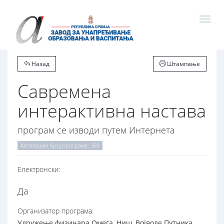
Назад
Штампање
Савремена
интерактивна настава
програм се изводи путем Интернета
Каталошки број програма: 369
Електронски:
Да
Организатор програма:
Удружење физичара Омега, Ниш, Војводе Путника