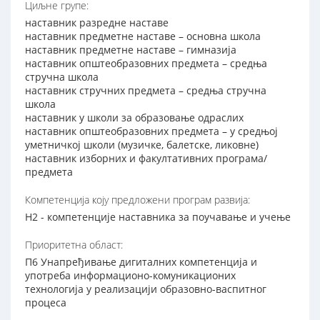
Циљне групе:
наставник разредне наставе
наставник предметне наставе – основна школа
наставник предметне наставе – гимназија
наставник општеобразовних предмета – средња
стручна школа
наставник стручних предмета – средња стручна
школа
наставник у школи за образовање одраслих
наставник општеобразовних предмета – у средњој
уметничкој школи (музичке, балетске, ликовне)
наставник изборних и факултативних програма/
предмета
Компетенција коју предложени програм развија:
Н2 - компетенције наставника за поучавање и учење
Приоритетна област:
П6 Унапређивање дигиталних компетенција и
употреба информационо-комуникационих
технологија у реализацији образовно-васпитног
процеса