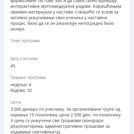
формативне тестове, као и да самостално креирају
интерактивне мултимедијалне радове. Коришћењем
оваквих материјала у настави, створиће се услов за
активно укључивање свих ученика у наставни
процес, било да се он реализује непосредно било
онлајн.
Теме програма:
Број учесника:
45
Трајање програма:
недеља: 4
бодова: 32
Цена:
3.000 динара по учеснику. За организоване групе од
најмање 15 полазника, цена 2.500 дин. по полазнику.
У цену су укључени сви трошкови (хонорари
реализаторима, административни трошкови за
издавање сертификата).