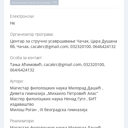
Каталошки број програма: 139
Електронски:
Не
Организатор програма:
Центар за стручно усавршавање Чачак, Цара Душана
бб, Чачак, cacakrc@gmail.com, 032320100, 0646424132
Особа за контакт:
Тања Аћимовић, cacakrc@gmail.com, 032320100,
064/6424132
Аутори:
Магистар филолошких наука Милорад Дашић ,
Девета гимназија ,,Михаило Петровић Алас”
Мастер филолошких наука Ненад Гугл , БИТ
издаваштво
Милош Роган , IX београдска гимназија
Реализатори:
Магистар филолошких наука Милорад Дашић ,