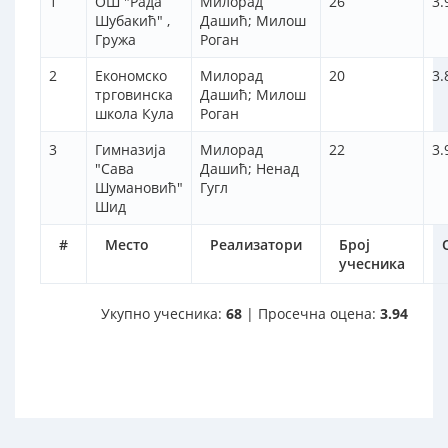
1
ОШ "Рада
Милорад
26
3.
Шубакић" ,
Дашић; Милош
Гружа
Роган
2
Eкономско
Милорад
20
3.
трговинска
Дашић; Милош
школа Кула
Роган
3
Гимназија
Милорад
22
3.
"Сава
Дашић; Ненад
Шумановић"
Гугл
Шид
#
Место
Реализатори
Број
учесника
Укупно учесника:
68
| Просечна оцена:
3.94