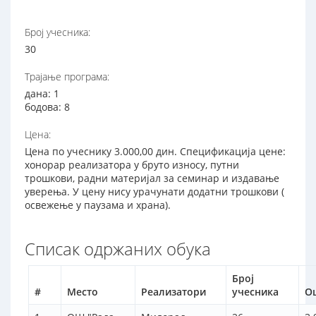
Број учесника:
30
Трајање програма:
дана: 1
бодова: 8
Цена:
Цена по учеснику 3.000,00 дин. Спецификација цене:
хонорар реализатора у бруто износу, путни
трошкови, радни материјал за семинар и издавање
уверења. У цену нису урачунати додатни трошкови (
освежење у паузама и храна).
Списак одржаних обука
Број
#
Место
Реализатори
учесника
О