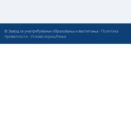
© Завод за унапређивање образовања и васпитања -
Политика
приватности
-
Услови коришћења