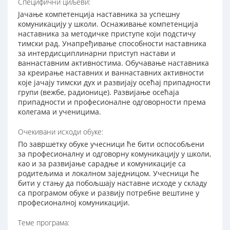
Специфични циљеви:
Јачање компетенција наставника за успешну
комуникацију у школи. Оснаживање компетенција
наставника за методичке приступе који подстичу
тимски рад. Унапређивање способности наставника
за интердисциплинарни приступ настави и
ваннаставним активностима. Обучавање наставника
за креирање наставних и ваннаставних активности
које јачају тимски дух и развијају осећај припадности
групи (вежбе, радионице). Развијање осећаја
припадности и професионалне одговорности према
колегама и ученицима.
Очекивани исходи обуке:
По завршетку обуке учесници ће бити оспособљени
за професионалну и одговорну комуникацију у школи,
као и за развијање сарадње и комуникације са
родитељима и локалном заједницом. Учесници ће
бити у стању да побољшају наставне исходе у складу
са програмом обуке и развију потребне вештине у
професионалној комуникацији.
Теме програма: