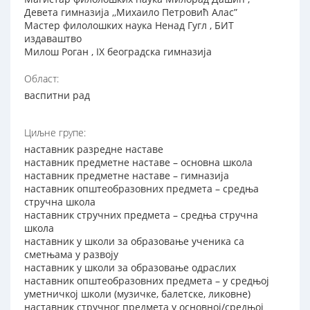
Девета гимназија ,,Михаило Петровић Алас”
Мастер филолошких наука Ненад Гугл , БИТ
издаваштво
Милош Роган , IX београдска гимназија
Област:
васпитни рад
Циљне групе:
наставник разредне наставе
наставник предметне наставе – основна школа
наставник предметне наставе – гимназија
наставник општеобразовних предмета – средња
стручна школа
наставник стручних предмета – средња стручна
школа
наставник у школи за образовање ученика са
сметњама у развоју
наставник у школи за образовање одраслих
наставник општеобразовних предмета – у средњој
уметничкој школи (музичке, балетске, ликовне)
наставник стручног предмета у основној/средњој