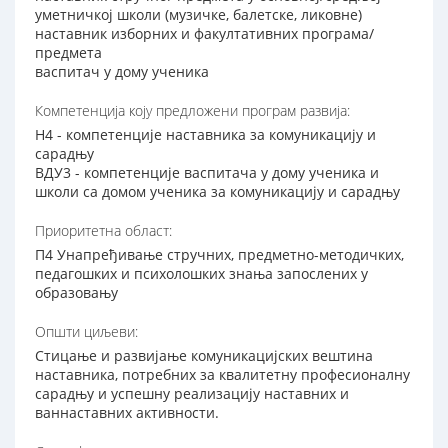
уметничкој школи (музичке, балетске, ликовне)
наставник изборних и факултативних програма/
предмета
васпитач у дому ученика
Компетенција коју предложени програм развија:
Н4 - компетенције наставника за комуникацију и
сарадњу
ВДУ3 - компетенције васпитача у дому ученика и
школи са домом ученика за комуникацију и сарадњу
Приоритетна област:
П4 Унапређивање стручних, предметно-методичких,
педагошких и психолошких знања запослених у
образовању
Општи циљеви:
Стицање и развијање комуникацијских вештина
наставника, потребних за квалитетну професионалну
сарадњу и успешну реализацију наставних и
ваннаставних активности.