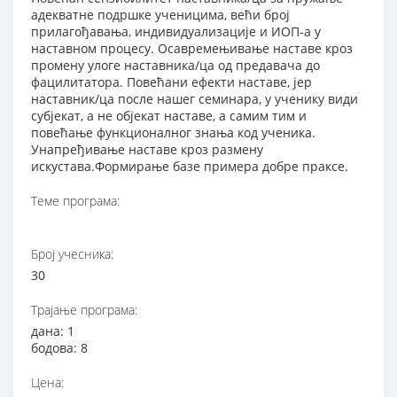
адекватне подршке ученицима, већи број
прилагођавања, индивидуализације и ИОП-а у
наставном процесу. Осавремењивање наставе кроз
промену улоге наставника/ца од предавача до
фацилитатора. Повећани ефекти наставе, јер
наставник/ца после нашег семинара, у ученику види
субјекат, а не објекат наставе, а самим тим и
повећање функционалног знања код ученика.
Унапређивање наставе кроз размену
искустава.Формирање базе примера добре праксе.
Теме програма:
Број учесника:
30
Трајање програма:
дана: 1
бодова: 8
Цена: