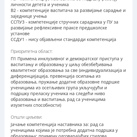
личности детета и ученика
В2 - компетенције васпитача за развијање сарадње и
заједнице учења
ССПУ3 - компетенције стручних сарадника у ПУ за
развијање рефлексивне праксе предшколске
установе
ССДУ1 - нису објављени стандарди компетенција
Приоритетна област:
П1 Примена инклузивног и демократског приступа у
васпитању и образовању у циљу обезбеђивања
квалитетног образовања за све (индивидуализација и
диференцијација, превенција осипања из
образовања, пружање додатне образовне подршке
ученицима из осетљивих група укључујући и
подршку преласку ученика на следећи ниво
образовања и васпитања, рад са ученицима
изузетних способности)
Општи циљеви:
Јачање компетенција наставника за: рад са
ученицима којима је потребна додатна подршка у
образовању; примену одговарајућих стилова,