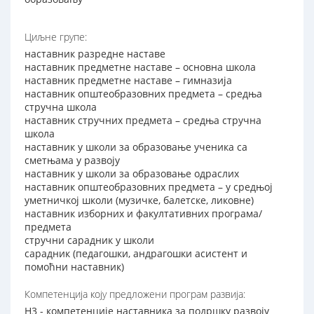
Циљне групе:
наставник разредне наставе
наставник предметне наставе – основна школа
наставник предметне наставе – гимназија
наставник општеобразовних предмета – средња
стручна школа
наставник стручних предмета – средња стручна
школа
наставник у школи за образовање ученика са
сметњама у развоју
наставник у школи за образовање одраслих
наставник општеобразовних предмета – у средњој
уметничкој школи (музичке, балетске, ликовне)
наставник изборних и факултативних програма/
предмета
стручни сарадник у школи
сарадник (педагошки, андрагошки асистент и
помоћни наставник)
Компетенција коју предложени програм развија:
Н3 - компетенције наставника за подршку развоју