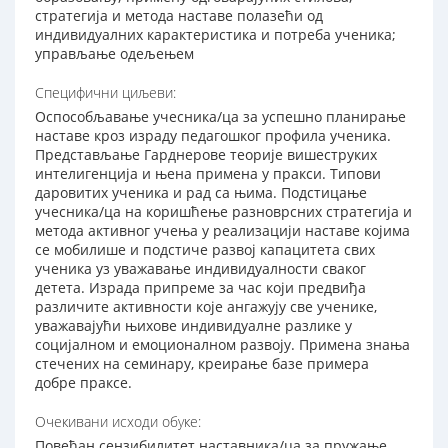
стратегија и метода наставе полазећи од
индивидуалних карактеристика и потреба ученика;
управљање одељењем
Специфични циљеви:
Оспособљавање учесника/ца за успешно планирање
наставе кроз израду педагошког профила ученика.
Представљање Гарднерове теорије вишеструких
интелигенција и њена примена у пракси. Типови
даровитих ученика и рад са њима. Подстицање
учесника/ца на коришћење разноврсних стратегија и
метода активног учења у реализацији наставе којима
се мобилише и подстиче развој капацитета свих
ученика уз уважавање индивидуалности сваког
детета. Израда припреме за час који предвиђа
различите активности које ангажују све ученике,
уважавајући њихове индивидуалне разлике у
социјалном и емоционалном развоју. Примена знања
стечених на семинару, креирање базе примера
добре праксе.
Очекивани исходи обуке:
Повећан сензибилитет наставника/ца за пружање