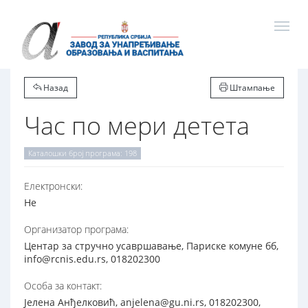
Назад
Штампање
Час по мери детета
Каталошки број програма: 198
Електронски:
Не
Организатор програма:
Центар за стручно усавршавање, Париске комуне бб,
info@rcnis.edu.rs, 018202300
Особа за контакт:
Јелена Анђелковић, anjelena@gu.ni.rs, 018202300,