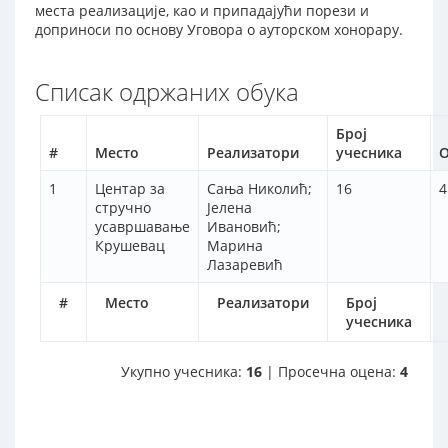
места реализације, као и припадајући порези и
доприноси по основу Уговора о ауторском хонорару.
Списак одржаних обука
Број
#
Место
Реализатори
учесника
О
1
Центар за
Сања Николић;
16
4
стручно
Јелена
усавршавање
Ивановић;
Крушевац
Марина
Лазаревић
#
Место
Реализатори
Број
учесника
Укупно учесника:
16
| Просечна оцена:
4