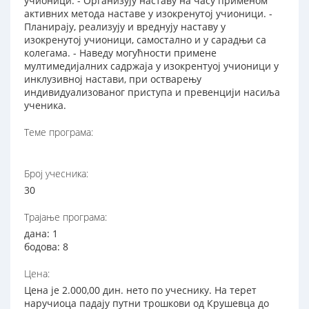
учионици. - Организују наставу на часу применом
активних метода наставе у изокренутој учионици. -
Планирају, реализују и вреднују наставу у
изокренутој учионици, самостално и у сарадњи са
колегама. - Наведу могућности примене
мултимедијалних садржаја у изокрентуој учионици у
инклузивној настави, при остварењу
индивидуализованог приступа и превенцији насиља
ученика.
Теме програма:
Број учесника:
30
Трајање програма:
дана: 1
бодова: 8
Цена:
Цена је 2.000,00 дин. нето по учеснику. На терет
наручиоца падају путни трошкови од Крушевца до