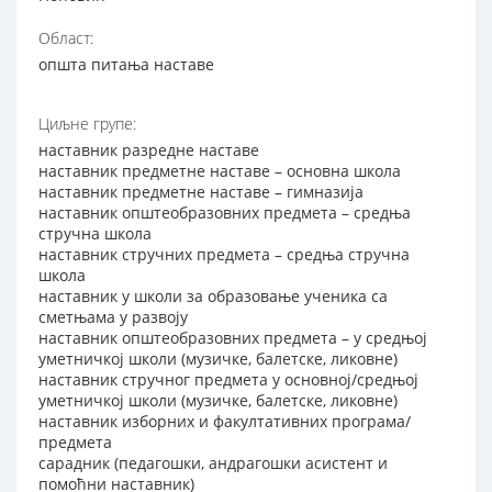
Област:
општа питања наставе
Циљне групе:
наставник разредне наставе
наставник предметне наставе – основна школа
наставник предметне наставе – гимназија
наставник општеобразовних предмета – средња
стручна школа
наставник стручних предмета – средња стручна
школа
наставник у школи за образовање ученика са
сметњама у развоју
наставник општеобразовних предмета – у средњој
уметничкој школи (музичке, балетске, ликовне)
наставник стручног предмета у основној/средњој
уметничкој школи (музичке, балетске, ликовне)
наставник изборних и факултативних програма/
предмета
сарадник (педагошки, андрагошки асистент и
помоћни наставник)