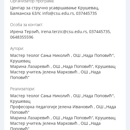
Организатор програма:
Центар за стручно усавршавање Крушевац,
Балканска 63/V, info@csu.edu.rs, 037445735
Особа за контакт:
Ирена Терзић, irena.terzic@csu.edu.rs, 037445735,
0648355596
Аутори:
Мастер теолог Сања Николић , ОШ ,,Нада Поповић'',
Крушевац
Марина Лазаревић , ОШ „Нада Поповић“, Крушевац
Мастер учитељ Јелена Марковић , ОШ „Нада
Поповић“
Реализатори:
Мастер теолог Сања Николић , ОШ ,,Нада Поповић'',
Крушевац
Професорка педагогије Јелена Ивановић , ОШ „Нада
Поповић“
Марина Лазаревић , ОШ „Нада Поповић“, Крушевац
Мастер учитељ Јелена Марковић , ОШ „Нада
Поповић“