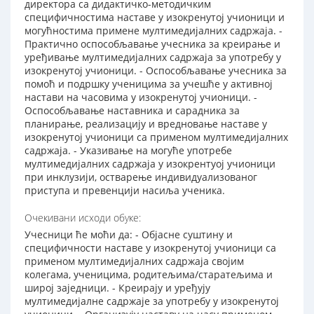
директора са дидактичко-методичким
специфичностима наставе у изокренутој учионици и
могућностима примене мултимедијалних садржаја. -
Практично оспособљавање учесника за креирање и
уређивање мултимедијалних садржаја за употребу у
изокренутој учионици. - Оспособљавање учесника за
помоћ и подршку ученицима за учешће у активној
настави на часовима у изокренутој учионици. -
Оспособљавање наставника и сарадника за
планирање, реализацију и вредновање наставе у
изокренутој учионици са применом мултимедијалних
садржаја. - Указивање на могуће употребе
мултимедијалних садржаја у изокрентуој учионици
при инклузији, остварење индивидуализованог
приступа и превенцији насиља ученика.
Очекивани исходи обуке:
Учесници ће моћи да: - Објасне суштину и
специфичности наставе у изокренутој учионици са
применом мултимедијалних садржаја својим
колегама, ученицима, родитељима/старатељима и
широј заједници. - Креирају и уређују
мултимедијалне садржаје за употребу у изокренутој