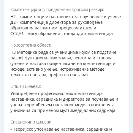
Компетенција коју предложени програм развија:
Н2 - компетенције наставника за поучавање и учење
Д2 - компетенције директора за руковођење
образовно- васпитним процесом у школи
ССДУ1 - нису објављени стандарди компетенција
Приоритетна област:
П3 Методика рада са ученицима којом се подстиче
развој функционалних знања, вештина и ставова
(учење и настава оријентисани на компетенције и
исходе, активно учење, истраживачке методе,
тематска настава, пројектна настава)
Општи циљеви:
Унапређење професионалних компетенција
наставника, сарадника и директора за поучавање и
учење коришћењем наставног модела изокренута
учионица са применом мултимедијалних садржаја.
Специфични циљеви:
- Теоријско упознавање наставника, сарадника и