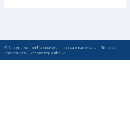
© Завод за унапређивање образовања и васпитања -
Политика
приватности
-
Услови коришћења