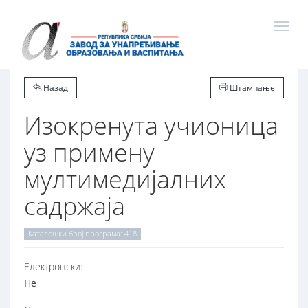
Назад
Штампање
Изокренута учионица
уз примену
мултимедијалних
садржаја
Каталошки број програма: 418
Електронски:
Не