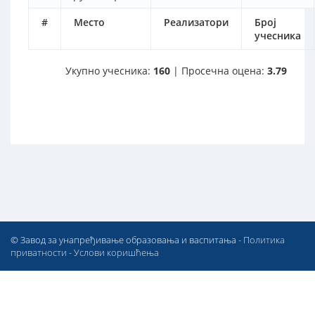
#
Место
Реализатори
Број
учесника
Укупно учесника:
160
| Просечна оцена:
3.79
© Завод за унапређивање образовања и васпитања -
Политика
приватности
-
Услови коришћења