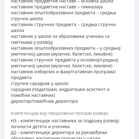
наставник предметне наставе – основна школа
наставник предметне наставе – гимназија
наставник општеобразовних предмета – средња
стручна школа
наставник стручних предмета – средња стручна
школа
наставник у школи за образовање ученика са
сметњама у развоју
наставник општеобразовних предмета – у средњој
уметничкој школи (музичке, балетске, ликовне)
наставник стручног предмета у основној/средњој
уметничкој школи (музичке, балетске, ликовне)
наставник изборних и факултативних програма/
предмета
стручни сарадник у школи
сарадник (педагошки, андрагошки асистент и
помоћни наставник)
директор/помоћник директора
Компетенција коју предложени програм развија:
Н3 - компетенције наставника за подршку развоју
личности детета и ученика
Д2 - компетенције директора за руковођење
образовно- васпитним процесом у школи