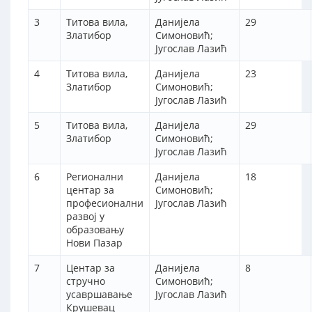
3
Титова вила,
Данијела
29
Златибор
Симоновић;
Југослав Лазић
4
Титова вила,
Данијела
23
Златибор
Симоновић;
Југослав Лазић
5
Титова вила,
Данијела
29
Златибор
Симоновић;
Југослав Лазић
6
Регионални
Данијела
18
центар за
Симоновић;
професионални
Југослав Лазић
развој у
образовању
Нови Пазар
7
Центар за
Данијела
8
стручно
Симоновић;
усавршавање
Југослав Лазић
Крушевац