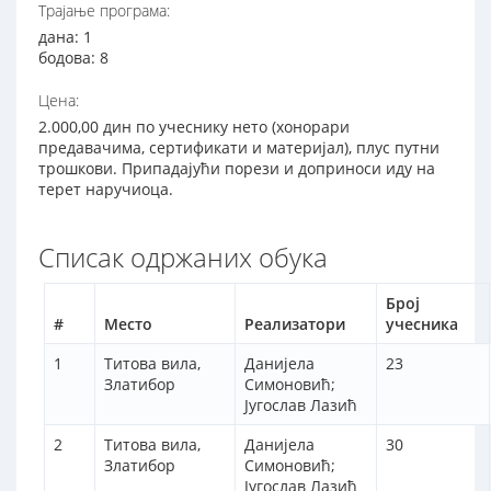
Трајање програма:
дана: 1
бодова: 8
Цена:
2.000,00 дин по учеснику нето (хонорари
предавачима, сертификати и материјал), плус путни
трошкови. Припадајући порези и доприноси иду на
терет наручиоца.
Списак одржаних обука
Број
#
Место
Реализатори
учесника
1
Титова вила,
Данијела
23
Златибор
Симоновић;
Југослав Лазић
2
Титова вила,
Данијела
30
Златибор
Симоновић;
Југослав Лазић