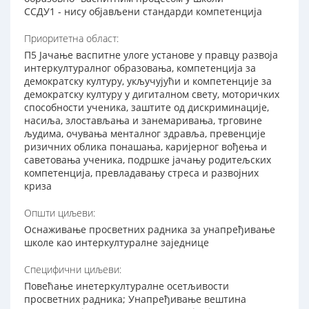
ССДУ1 - нису објављени стандарди компетенција
Приоритетна област:
П5 Јачање васпитне улоге установе у правцу развоја
интеркултуралног образовања, компетенција за
демократску културу, укључујући и компетенције за
демократску културу у дигиталном свету, моторичких
способности ученика, заштите од дискриминације,
насиља, злостављања и занемаривања, трговине
људима, очувања менталног здравља, превенције
ризичних облика понашања, каријерног вођења и
саветовања ученика, подршке јачању родитељских
компетенција, превладавању стреса и развојних
криза
Општи циљеви:
Оснаживање просветних радника за унапређивање
школе као интеркултуралне заједнице
Специфични циљеви:
Повећање инетеркултуралне осетљивости
просветних радника; Унапређивање вештина