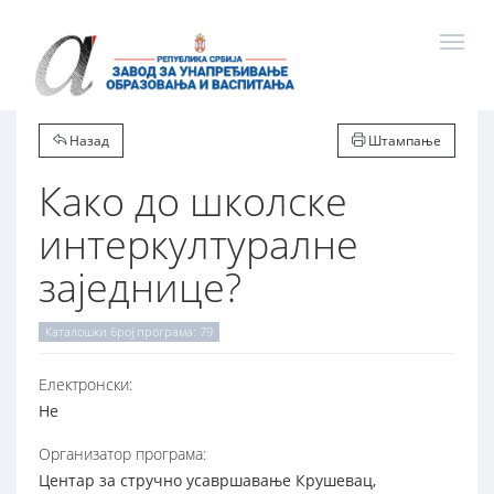
Назад
Штампање
Како до школске
интеркултуралне
заједнице?
Каталошки број програма: 79
Електронски:
Не
Организатор програма:
Центар за стручно усавршавање Крушевац,