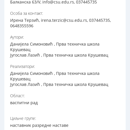
Балканска 63/V, info@csu.edu.rs, 037445735
Особа за контакт:
Ирена Терзић, irena.terzic@csu.edu.rs, 037445735,
0648355596
Аутори:
Данијела Симоновић , Прва техничка школа
Крушевац
Југослав Лазић , Прва техничка школа Крушевац
Реализатори:
Данијела Симоновић , Прва техничка школа
Крушевац
Југослав Лазић , Прва техничка школа Крушевац
Област:
васпитни рад
Циљне групе:
наставник разредне наставе