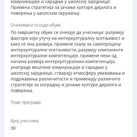
комуникације и сарадње у школској заједници;
Примена стратегија за јачање културе дијалога и
поверења у школском окружењу.
Очекивани исходи обуке:
По завршетку обуке се очекује да учесници: разумеју
факторе који утучу на интеркултуралну осетљивост и
како се она развија, примене скалу за самопроцену
интеркултуралне осетљивости, разумеју компоненте
интеркултуралне компетенције, примене неки од
начина развоја интеркултуралних компетенција,
унапреде вештине комунукације и сарадње у
школској заједници, стварају атмосферу уважавања и
подржавања различитости и примењују различите
стратегије за изградњу и јачање културе дијалога и
поверења.
Теме програма:
Број учесника:
30