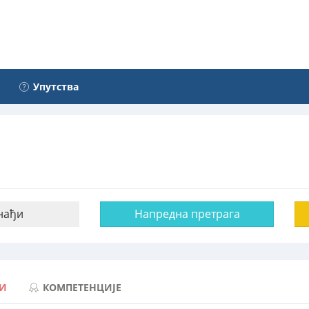
Упутства
нађи
Напредна претрага
ТИ
КОМПЕТЕНЦИЈЕ