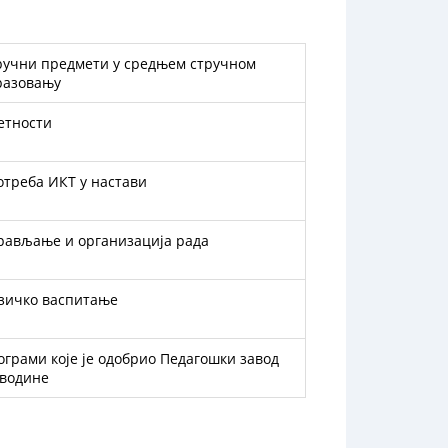
разовању
метности
потреба ИКТ у настави
прављање и организација рада
изичко васпитање
ограми које је одобрио Педагошки завод
јводине