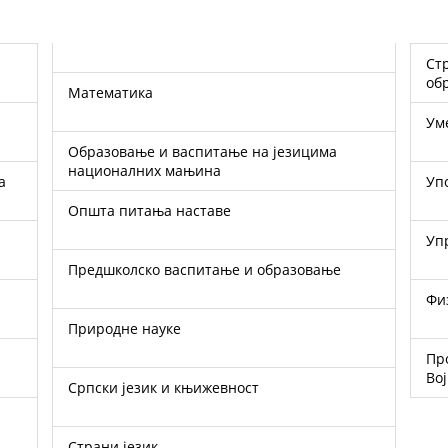
стручни предмети у средњем стручном
об
математика
у
образовање и васпитање на језицима
националних мањина
у
општа питања наставе
у
предшколско васпитање и образовање
ф
природне науке
Пр
Во
српски језик и књижевност
страни језик