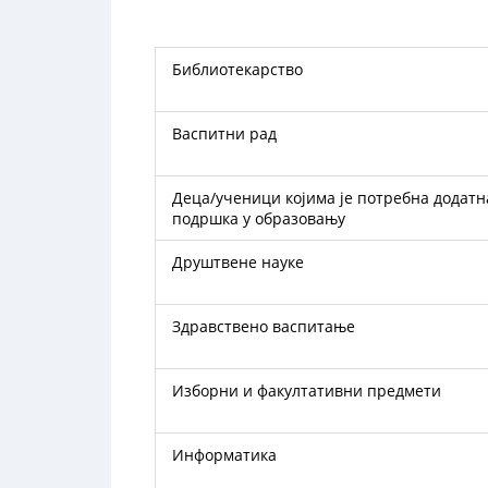
библиотекарство
васпитни рад
деца/ученици којима је потребна додатна
подршка у образовању
друштвене науке
здравствено васпитање
изборни и факултативни предмети
информатика