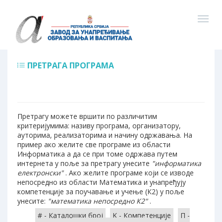
ПРЕТРАГА ПРОГРАМА
Претрагу можете вршити по различитим
критеријумима: називу програма, организатору,
ауторима, реализаторима и начину одржавања. На
пример ако желите све програме из области
Информатика а да се при томе одржава путем
интернета у поље за претрагу унесите
"информатика
електронски"
. Ако желите програме који се изводе
непосредно из области Математика и унапређују
компетенције за поучавање и учење (К2) у поље
унесите:
"математика непосредно К2"
.
# - Каталошки број
K - Компетенције
П -