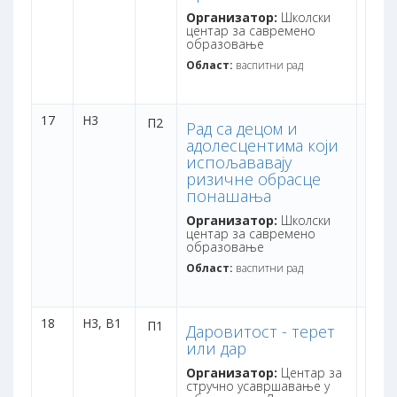
Организатор:
Школски
центар за савремено
образовање
Област:
васпитни рад
17
Н3
дана:
П2
Рад са децом и
бодо
адолесцентима који
испољававају
ризичне обрасце
понашања
Организатор:
Школски
центар за савремено
образовање
Област:
васпитни рад
18
Н3,
В1
дана:
П1
Даровитост - терет
бодо
или дар
Организатор:
Центар за
стручно усавршавање у