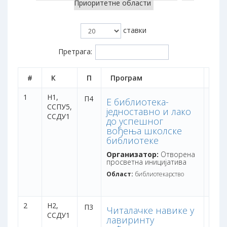
Приоритетне области
ставки
Претрага:
#
К
П
Програм
Тра
1
Н1,
дана:
П4
Е библиотека-
ССПУ5,
бодо
једноставно и лако
ССДУ1
до успешног
вођења школске
библиотеке
Организатор:
Отворена
просветна иницијатива
Област:
библиотекарство
2
Н2,
дана:
П3
Читалачке навике у
ССДУ1
бодо
лавиринту