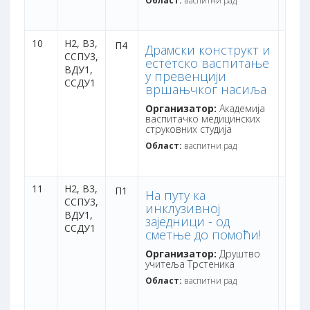
Област:
васпитни рад
10
Н2,
В3,
дана:
П4
Драмски конструкт и
ССПУ3,
бодо
естетско васпитање
ВДУ1,
у превенцији
ССДУ1
вршањчког насиља
Организатор:
Академија
васпитачко медицинских
струковних студија
Област:
васпитни рад
11
Н2,
В3,
дана:
П1
На путу ка
ССПУ3,
бодо
инклузивној
ВДУ1,
заједници - од
ССДУ1
сметње до помоћи!
Организатор:
Друштво
учитеља Трстеника
Област:
васпитни рад