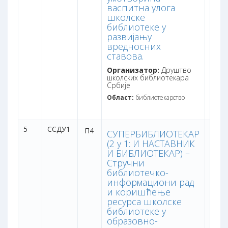
васпитна улога
школске
библиотеке у
развијању
вредносних
ставова.
Организатор:
Друштво
школских библиотекара
Србије
Област:
библиотекарство
5
ССДУ1
дана:
П4
СУПЕРБИБЛИОТЕКАР
бодо
(2 у 1: И НАСТАВНИК
И БИБЛИОТЕКАР) –
Стручни
библиотечко-
информациони рад
и коришћење
ресурса школске
библиотеке у
образовно-