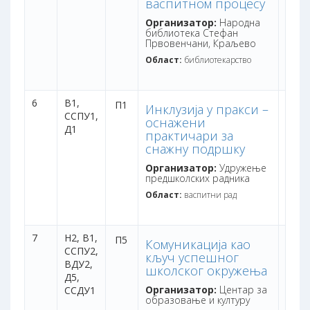
васпитном процесу
Организатор:
Народна
библиотека Стефан
Првовенчани, Краљево
Област:
библиотекарство
6
В1,
дана:
П1
Инклузија у пракси –
ССПУ1,
бодо
оснажени
Д1
практичари за
снажну подршку
Организатор:
Удружење
предшколских радника
Област:
васпитни рад
7
Н2,
В1,
дана:
П5
Комуникација као
ССПУ2,
бодо
кључ успешног
ВДУ2,
школског окружења
Д5,
Организатор:
Центар за
ССДУ1
образовање и културу