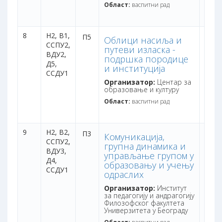
Област:
васпитни рад
8
Н2,
В1,
дана:
П5
Облици насиља и
ССПУ2,
бодо
путеви изласка -
ВДУ2,
подршка породице
Д5,
и институција
ССДУ1
Организатор:
Центар за
образовање и културу
Област:
васпитни рад
9
Н2,
В2,
дана:
П3
Комуникација,
ССПУ2,
бодо
групна динамика и
ВДУ3,
управљање групом у
Д4,
образовању и учењу
ССДУ1
одраслих
Организатор:
Институт
за педагогију и андрагогију
Филозофског факултета
Универзитета у Београду