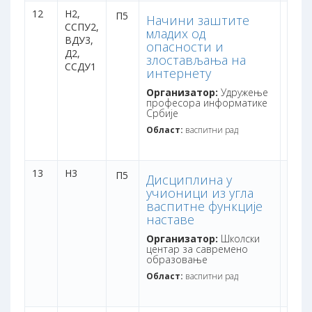
12
Н2,
неде
П5
Начини заштите
ССПУ2,
бодо
младих од
ВДУ3,
опасности и
Д2,
злостављања на
ССДУ1
интернету
Организатор:
Удружење
професора информатике
Србије
Област:
васпитни рад
13
Н3
дана:
П5
Дисциплина у
бодо
учионици из угла
васпитне функције
наставе
Организатор:
Школски
центар за савремено
образовање
Област:
васпитни рад