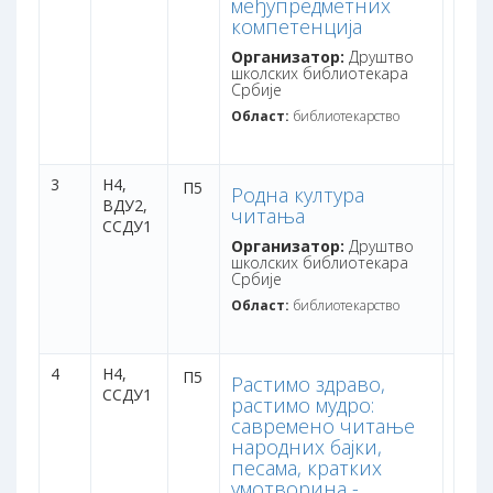
међупредметних
компетенција
Организатор:
Друштво
школских библиотекара
Србије
Област:
библиотекарство
3
Н4,
дана:
П5
Родна култура
ВДУ2,
бодо
читања
ССДУ1
Организатор:
Друштво
школских библиотекара
Србије
Област:
библиотекарство
4
Н4,
дана:
П5
Растимо здраво,
ССДУ1
бодо
растимо мудро:
савремено читање
народних бајки,
песама, кратких
умотворина -