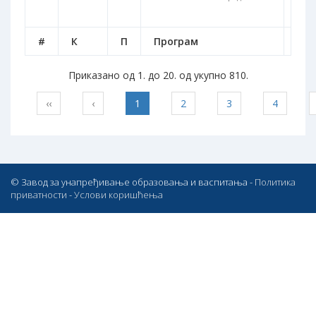
#
К
П
Програм
Тра
Приказано од 1. до 20. од укупно 810.
‹‹
‹
1
2
3
4
© Завод за унапређивање образовања и васпитања -
Политика
приватности
-
Услови коришћења