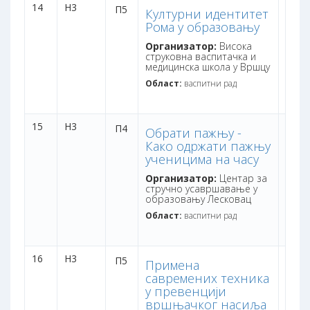
14
Н3
дана:
П5
Културни идентитет
бодо
Рома у образовању
Организатор:
Висока
струковна васпитачка и
медицинска школа у Вршцу
Област:
васпитни рад
15
Н3
дана:
П4
Обрати пажњу -
бодо
Како одржати пажњу
ученицима на часу
Организатор:
Центар за
стручно усавршавање у
образовању Лесковац
Област:
васпитни рад
16
Н3
дана:
П5
Примена
бодо
савремених техника
у превенцији
вршњачког насиља