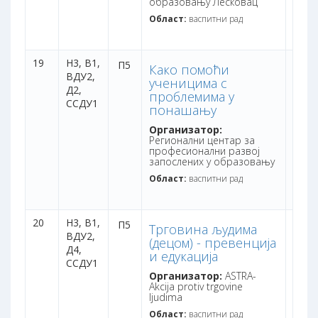
образовању Лесковац
Област:
васпитни рад
19
Н3,
В1,
дана:
П5
Како помоћи
ВДУ2,
бодо
ученицима с
Д2,
проблемима у
ССДУ1
понашању
Организатор:
Регионални центар за
професионални развој
запослених у образовању
Област:
васпитни рад
20
Н3,
В1,
дана:
П5
Трговина људима
ВДУ2,
бодо
(децом) - превенција
Д4,
и едукација
ССДУ1
Организатор:
ASTRA-
Akcija protiv trgovine
ljudima
Област:
васпитни рад