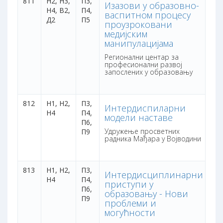
811
Н2, Н3,
П3,
1 
Изазови у образовно-
Н4, В2,
П4,
са
васпитном процесу
Д2
П5
бо
проузроковани
медијским
манипулацијама
Регионални центар за
професионални развој
запослених у образовању
812
Н1, Н2,
П3,
3 
Интердиспиларни
Н4
П4,
са
модели наставе
П6,
бо
Удружење просветних
П9
радника Мађара у Војводини
813
Н1, Н2,
П3,
3 
Интердисциплинарни
Н4
П4,
са
приступи у
П6,
бо
образовању - Нови
П9
проблеми и
могућности