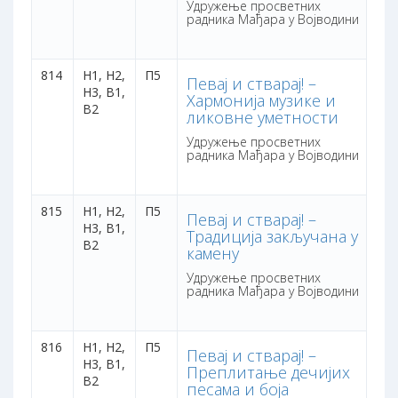
Удружење просветних
радника Мађара у Војводини
814
Н1, Н2,
П5
3 
Певај и стварај! –
Н3, В1,
са
Хармонија музике и
В2
бо
ликовне уметности
Удружење просветних
радника Мађара у Војводини
815
Н1, Н2,
П5
3 
Певај и стварај! –
Н3, В1,
са
Традиција закључана у
В2
бо
камену
Удружење просветних
радника Мађара у Војводини
816
Н1, Н2,
П5
3 
Певај и стварај! –
Н3, В1,
са
Преплитање дечијих
В2
бо
песама и боја