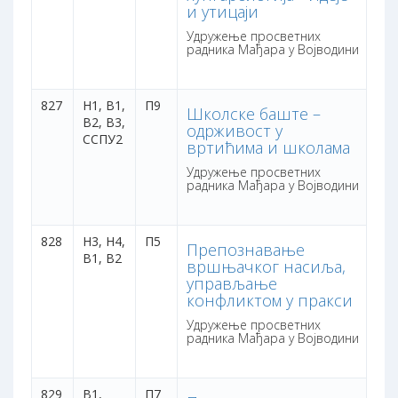
бо
и утицаји
Удружење просветних
радника Мађара у Војводини
827
Н1, В1,
П9
1 
Школске баште –
В2, В3,
са
одрживост у
ССПУ2
бо
вртићима и школама
Удружење просветних
радника Мађара у Војводини
828
Н3, Н4,
П5
1 
Препознавање
В1, В2
са
вршњачког насиља,
бо
управљање
конфликтом у пракси
Удружење просветних
радника Мађара у Војводини
829
В1,
П7
1 