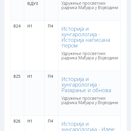
Удружење просветних
ВДУ3
радника Мађара у Војводини
824
Н1
П4
3 
Историја и
са
хунгарологија -
бо
Историја написана
пером
Удружење просветних
радника Мађара у Војводини
825
Н1
П4
3 
Историја и
са
хунгарологија -
бо
Разарање и обнова
Удружење просветних
радника Мађара у Војводини
826
Н1
П4
3 
Историја и
са
хунгарологија - Идеје