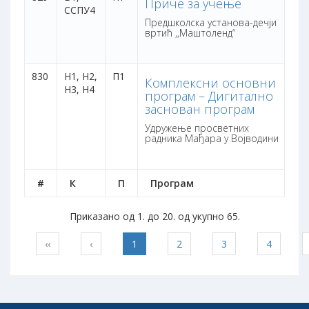
Приче за учење
ССПУ4
са
Предшколска установа-дечји
бо
вртић ,,Маштоленд“
830
Н1, Н2,
П1
1 
Комплексни основни
Н3, Н4
са
програм – Дигитално
бо
заснован програм
Удружење просветних
радника Мађара у Војводини
#
К
П
Програм
Т
Приказано од 1. до 20. од укупно 65.
‹‹
‹
1
2
3
4