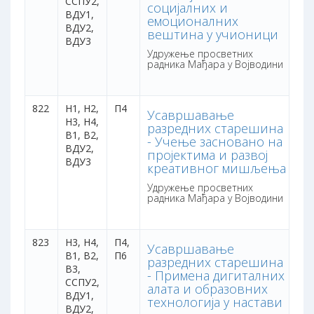
ССПУ2,
социјалних и
ВДУ1,
емоционалних
ВДУ2,
вештина у учионици
ВДУ3
Удружење просветних
радника Мађара у Војводини
822
Н1, Н2,
П4
3 
Усавршавање
Н3, Н4,
са
разредних старешина
В1, В2,
бо
- Учење засновано на
ВДУ2,
пројектима и развој
ВДУ3
креативног мишљења
Удружење просветних
радника Мађара у Војводини
823
Н3, Н4,
П4,
3 
Усавршавање
В1, В2,
П6
са
разредних старешина
В3,
бо
- Примена дигиталних
ССПУ2,
алата и образовних
ВДУ1,
технологија у настави
ВДУ2,