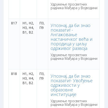
Удружење просветних
радника Мађара у Војводини
817
Н1, Н2,
П3,
3 
Упознај, да би знао
Н3, Н4,
П9
са
показати! -
В1, В2
бо
Ангажовање
настаничког већа и
породица у циљу
одрживог развоја
Удружење просветних
радника Мађара у Војводини
818
Н1, Н2,
П3,
3 
Упознај, да би знао
Н3, Н4,
П9
са
показати!- Увођење
В1, В2
бо
одрживости у
образовне
институције
Удружење просветних
радника Мађара у Војводини