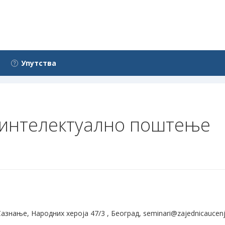
Упутства
 интелектуално поштење
Сазнање, Народних хероја 47/3 , Београд, seminari@zajednicaucenj