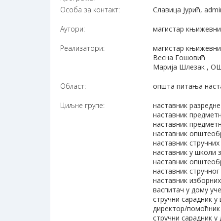
Особа за контакт:
Славица Јурић, admi
Аутори:
магистар књижевних
Реализатори:
магистар књижевних
Весна Гошовић
Марија Шлезак , О
Област:
општа питања наст
Циљне групе:
наставник разредне
наставник предметн
наставник предметн
наставник општеоб
наставник стручних
наставник у школи 
наставник општеобр
наставник стручног
наставник изборни
васпитач у дому уч
стручни сарадник у
директор/помоћник
стручни сарадник у