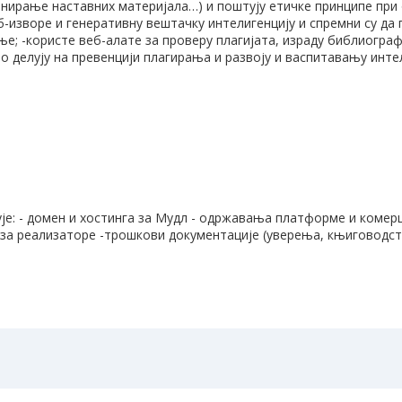
нирање наставних материјала…) и поштују етичке принципе при 
б-изворе и генеративну вештачку интелигенцију и спремни су д
; -користе веб-алате за проверу плагијата, израду библиографиј
но делују на превенцији плагирања и развоју и васпитавању инт
ује: - домен и хостинга за Мудл - одржавања платформе и комерц
за реализаторе -трошкови документације (уверења, књиговодс