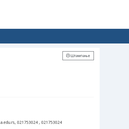
Штампање
a.edu.rs, 021753024 , 021753024