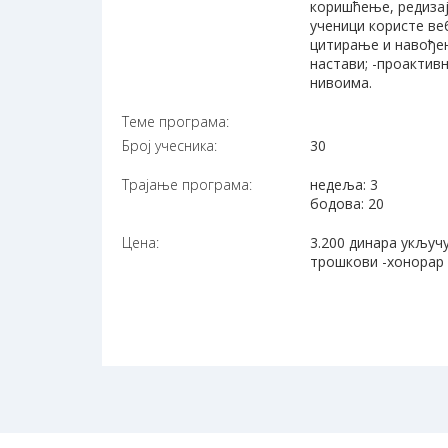
коришћење, редизај
ученици користе ве
цитирање и навођење
настави; -проактив
нивоима.
Теме програма:
Број учесника:
30
Трајање програма:
недеља: 3
бодова: 20
Цена:
3.200 динара укључ
трошкови -хонорар 