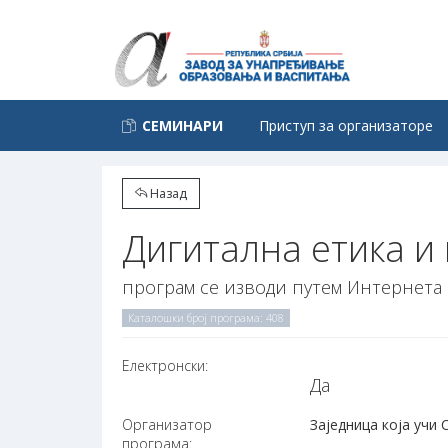
СЕМИНАРИ
Приступ за организаторе
Назад
Дигитална етика и
програм се изводи путем Интернета
Каталошки број програма: 408
Електронски:
Да
Организатор
Заједница која учи 
програма: