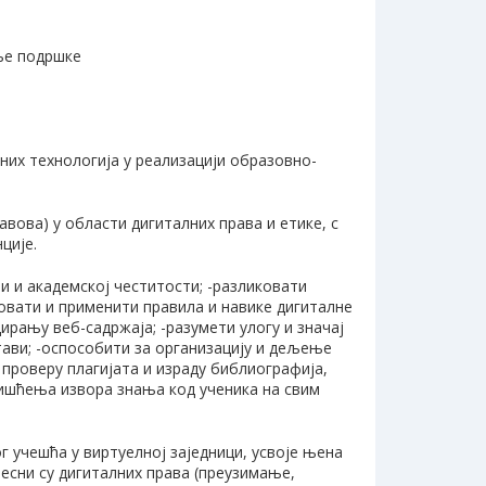
ање подршке
их технологија у реализацији образовно-
вова) у oбласти дигиталних права и етике, с
ције.
и и академској честитости; -разликовати
овати и применити правила и навике дигиталне
рању веб-садржаја; -разумети улогу и значај
ави; -оспособити за организацију и дељење
проверу плагијата и израду библиографија,
ришћења извора знања код ученика на свим
ог учешћа у виртуелној заједници, усвоје њена
-свесни су дигиталних права (преузимање,