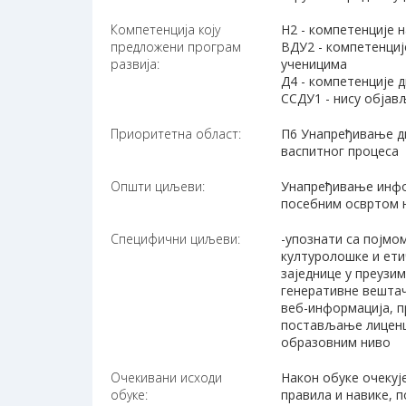
Компетенција коју
Н2 - компетенције 
предложени програм
ВДУ2 - компетенциј
развија:
ученицима
Д4 - компетенције 
ССДУ1 - нису објав
Приоритетна област:
П6 Унапређивање ди
васпитног процеса
Општи циљеви:
Унапређивање инфор
посебним освртом н
Специфични циљеви:
-упознати са појмо
културолошке и ети
заједнице у преузи
генеративне вештач
веб-информација, п
постављање лиценци
образовним ниво
Очекивани исходи
Након обуке очекује
обуке:
правила и навике, п