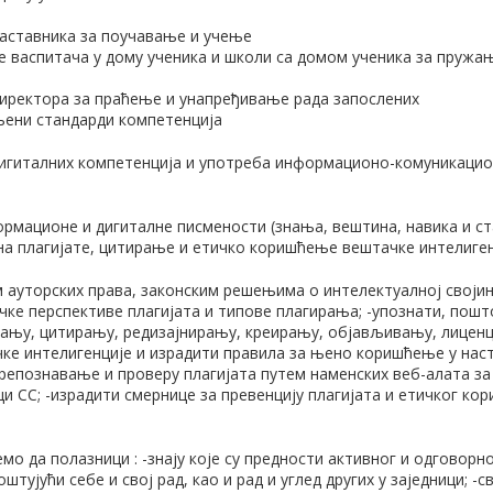
наставника за поучавање и учење
е васпитача у дому ученика и школи са домом ученика за пруж
директора за праћење и унапређивање рада запослених
љени стандарди компетенција
гиталних компетенција и употреба информационо-комуникацион
мационе и дигиталне писмености (знања, вештина, навика и ста
а плагијате, цитирање и етичко коришћење вештачке интелиген
м ауторских права, законским решењима о интелектуалној својин
чке перспективе плагијата и типове плагирања; -упознати, пошт
мању, цитирању, редизајнирању, креирању, објављивању, лиценци
ке интелигенције и израдити правила за њено коришћење у наст
репознавање и проверу плагијата путем наменских веб-алата за 
 CC; -израдити смернице за превенцију плагијата и етичког ко
мо да полазници : -знају које су предности активног и одговорн
оштујући себе и свој рад, као и рад и углед других у заједници; 