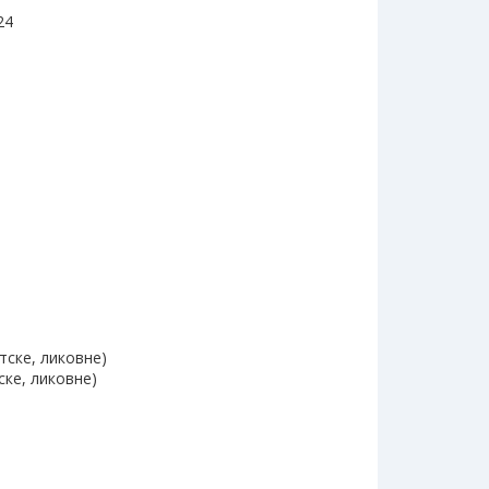
24
тске, ликовне)
ске, ликовне)