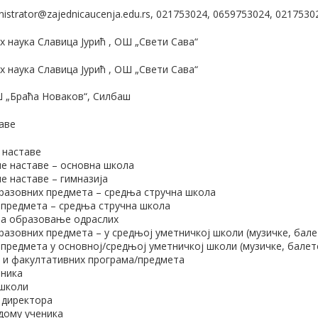
nistrator@zajednicaucenja.edu.rs, 021753024, 0659753024, 0217530
 наука Славица Јурић , ОШ „Свети Сава“
 наука Славица Јурић , ОШ „Свети Сава“
Ш „Браћа Новаков“, Силбаш
аве
 наставе
е наставе – основна школа
е наставе – гимназија
разовних предмета – средња стручна школа
 предмета – средња стручна школа
за образовање одраслих
азовних предмета – у средњој уметничкој школи (музичке, бале
 предмета у основној/средњој уметничкој школи (музичке, балет
х и факултативних програма/предмета
еника
 школи
 директора
 дому ученика