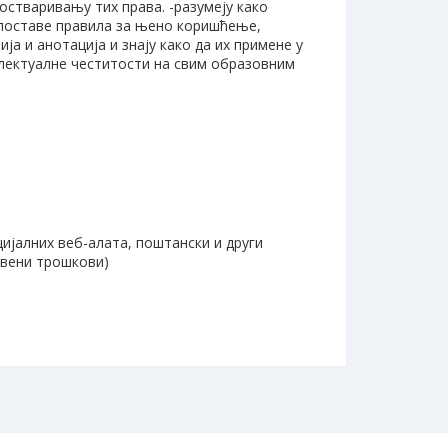
остваривању тих права. -разумеју како
а поставе правила за њено коришћење,
а и анотација и знају како да их примене у
електуалне честитости на свим образовним
ијалних веб-алата, поштански и други
твени трошкови)