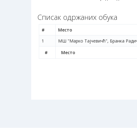
Списак одржаних обука
#
Место
1
МШ "Марко Тајчевичћ", Бранка Ради
#
Место
© Завод за унапређивање образовања и васпитања -