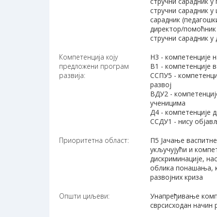
стручни сарадник у
стручни сарадник у
сарадник (педагошк
директор/помоћник
стручни сарадник у
Компетенција коју
Н3 - компетенције 
предложени програм
В1 - компетенције 
развија:
ССПУ5 - компетенци
развој
ВДУ2 - компетенциј
ученицима
Д4 - компетенције 
ССДУ1 - нису објав
Приоритетна област:
П5 Јачање васпитне
укључујући и компе
дискриминације, н
облика понашања, к
развојних криза
Општи циљеви:
Унапређивање компе
сврсисходан начин 