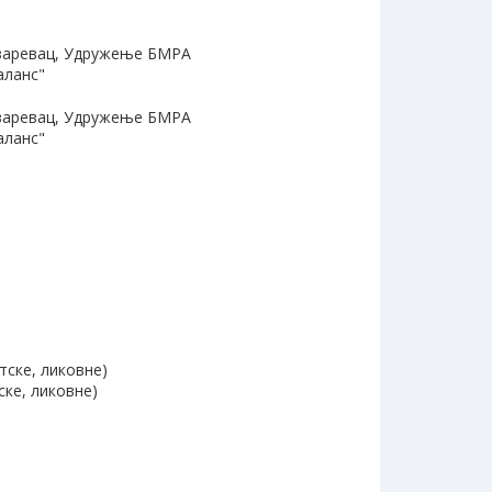
Лазаревац, Удружење БМРА
аланс"
Лазаревац, Удружење БМРА
аланс"
тске, ликовне)
ске, ликовне)