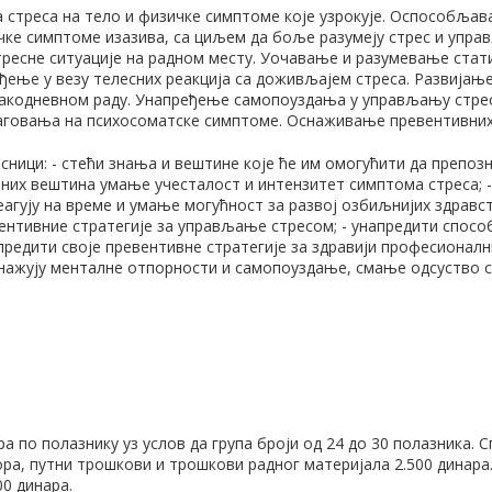
 стреса на тело и физичке симптоме које узрокује. Оспособљав
ичке симптоме изазива, са циљем да боље разумеју стрес и упра
тресне ситуације на радном месту. Уочавање и разумевање стат
ење у везу телесних реакција са доживљајем стреса. Развијањ
вакодневном раду. Унапређење самопоуздања у управљању стре
аговања на психосоматске симптоме. Оснаживање превентивних 
есници: - стећи знања и вештине које ће им омогућити да препоз
ених вештина умање учесталост и интензитет симптома стреса; 
еагују на време и умање могућност за развој озбиљнијих здравс
ентивние стратегије за управљање стресом; - унапредити спосо
предити своје превентивне стратегије за здравији професионални
нажују менталне отпорности и самопоуздање, смање одсуство с
ра по полазнику уз услов да група броји од 24 до 30 полазника. 
ра, путни трошкови и трошкови радног материјала 2.500 динара
00 динара.