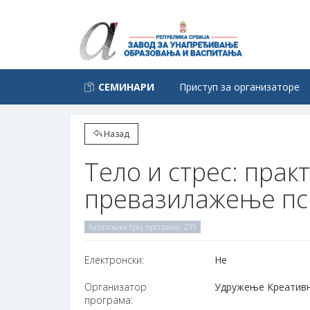
СЕМИНАРИ
Приступ за организаторе
Назад
Тело и стрес: пра
превазилажење пс
Каталошки број програма: 239
Електронски:
Не
Организатор
Удружење Креативни 
програма: