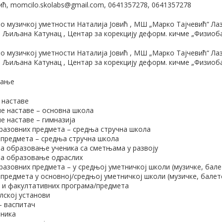
, momcilo.skolabs@gmail.com, 0641357278, 0641357278
 о музичкој уметности Наталија Јовић , МШ „Марко Тајчевић“ 
 Љиљана Катунац , Центар за корекцију деформ. кичме „Физиоб
 о музичкој уметности Наталија Јовић , МШ „Марко Тајчевић“ 
 Љиљана Катунац , Центар за корекцију деформ. кичме „Физиоб
тање
 наставе
е наставе – основна школа
е наставе – гимназија
разовних предмета – средња стручна школа
 предмета – средња стручна школа
за образовање ученика са сметњама у развоју
за образовање одраслих
азовних предмета – у средњој уметничкој школи (музичке, бале
 предмета у основној/средњој уметничкој школи (музичке, балет
х и факултативних програма/предмета
лској установи
– васпитач
еника