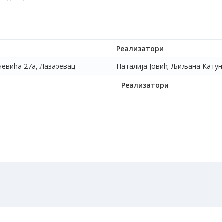
Реализатори
чевића 27а, Лазаревац
Наталија Јовић; Љиљана Кату
Реализатори
Политика приватности
-
Услови коришћења