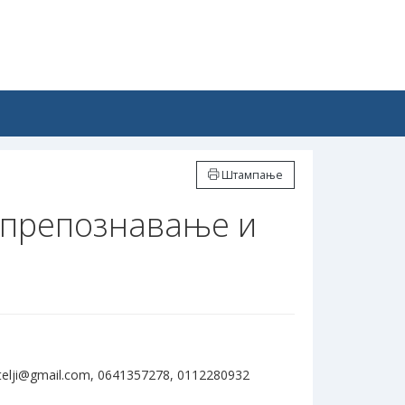
Штампање
а препознавање и
telji@gmail.com, 0641357278, 0112280932