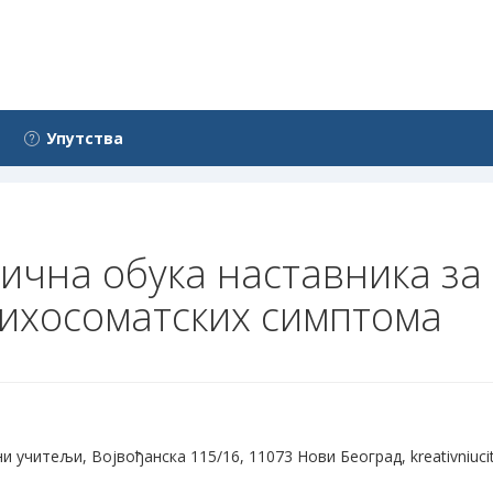
Упутства
ктична обука наставника з
ихосоматских симптома
учитељи, Војвођанска 115/16, 11073 Нови Београд, kreativniuci