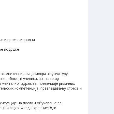
ање и професионални
ање подршке
 компетенција за демократску културу,
 способности ученика, заштите од
 менталног здравља, превенције ризичних
тељских компетенција, превладавању стреса и
ситуације на послу и обучавање за
 техници и Фелденкрајс методи.