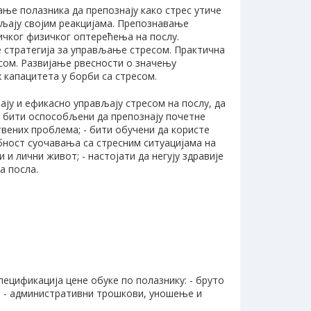
ање полазника да препознају како стрес утиче
вљају својим реакцијама. Препознавање
ичког физичког оптерећења на послу.
е стратегија за управљање стресом. Практична
сом. Развијање рвесности о значењу
капацитета у борби са стресом.
нају и ефикасно управљају стресом на послу, да
- бити оспособљени да препознају почетне
твених проблема; - бити обучени да користе
бност суочавања са стресним ситуацијама на
 и лични живот; - настојати да негују здравије
а посла.
Спецификација цене обуке по полазнику: - бруто
. - административни трошкови, уношење и