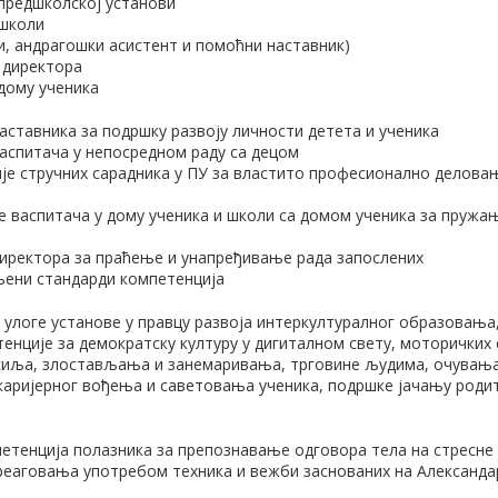
 предшколској установи
 школи
и, андрагошки асистент и помоћни наставник)
 директора
 дому ученика
наставника за подршку развоју личности детета и ученика
васпитача у непосредном раду са децом
је стручних сарадника у ПУ за властито професионално делов
е васпитача у дому ученика и школи са домом ученика за пруж
директора за праћење и унапређивање рада запослених
љени стандарди компетенција
 улоге установе у правцу развоја интеркултуралног образовања,
тенције за демократску културу у дигиталном свету, моторичких
асиља, злостављања и занемаривања, трговине људима, очувања
аријерног вођења и саветовања ученика, подршке јачању роди
тенција полазника за препознавање одговора тела на стресне 
реаговања употребом техника и вежби заснованих на Александар