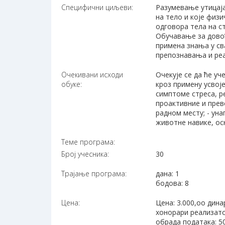
Специфични циљеви:
Разумевање утицаја
на тело и које физ
одговора тела на с
Обучавање за довођ
примена знања у с
препознавања и ре
Очекивани исходи
Очекује се да ће уч
обуке:
кроз примену усвој
симптоме стреса, р
проактивние и прев
радном месту; - уна
животне навике, ос
Теме програма:
Број учесника:
30
Трајање програма:
дана: 1
бодова: 8
Цена:
Цена: 3.000,оо дина
хонорари реализато
обрада података: 5