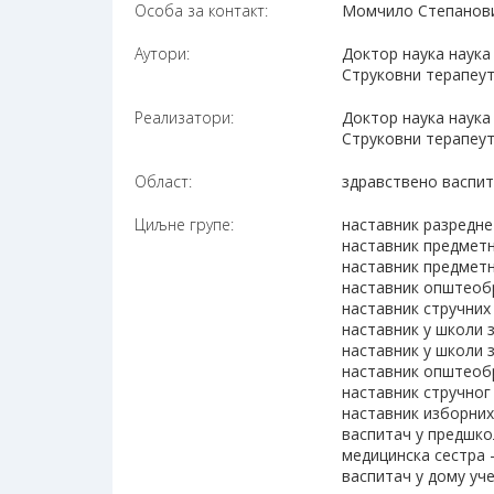
Особа за контакт:
Момчило Степановић
Аутори:
Доктор наука наука
Струковни терапеут
Реализатори:
Доктор наука наука
Струковни терапеут
Област:
здравствено васпи
Циљне групе:
наставник разредне
наставник предметн
наставник предметн
наставник општеоб
наставник стручних
наставник у школи 
наставник у школи 
наставник општеобр
наставник стручног
наставник изборни
васпитач у предшко
медицинска сестра 
васпитач у дому уч