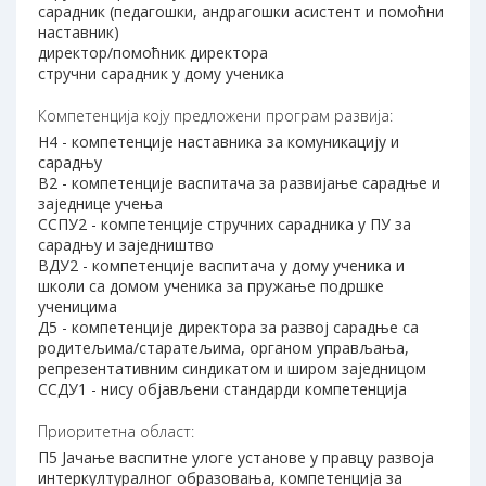
сарадник (педагошки, андрагошки асистент и помоћни
наставник)
директор/помоћник директора
стручни сарадник у дому ученика
Компетенција коју предложени програм развија:
Н4 - компетенције наставника за комуникацију и
сарадњу
В2 - компетенције васпитача за развијање сарадње и
заједнице учења
ССПУ2 - компетенције стручних сарадника у ПУ за
сарадњу и заједништво
ВДУ2 - компетенције васпитача у дому ученика и
школи са домом ученика за пружање подршке
ученицима
Д5 - компетенције директора за развој сарадње са
родитељима/старатељима, органом управљања,
репрезентативним синдикатом и широм заједницом
ССДУ1 - нису објављени стандарди компетенција
Приоритетна област:
П5 Јачање васпитне улоге установе у правцу развоја
интеркултуралног образовања, компетенција за