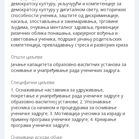
демократску културу, укључујући и компетенције за
демократску културу у дигиталном свету, моторичких
способности ученика, заштите од дискриминације,
насиља, злостављања и занемаривања, трговине
људима, очувања менталног здравља, превенције
ризичних облика понашања, каријерног вођења и
саветовања ученика, подршке јачању родитељских
компетенција, превладавању стреса и развојних криза
Општи циљеви:
Јачање капацитета образовно-васпитних установа за
оснивање и унапређивање рада ученичких задруга.
Специфични циљеви:
1. Оснаживање наставника за удруживање,
покретање и унапређивање рада ученичке задруге у
образовно-васпитној установи; 2. Упознавање
учесника са начином и процедурама за оснивање
ученичке задруге; 3. Мотивација учесника за израду и
примену програма ученичке задруге; 4. Креирање
програма ученичке задруге.
Очекивани исходи обуке: