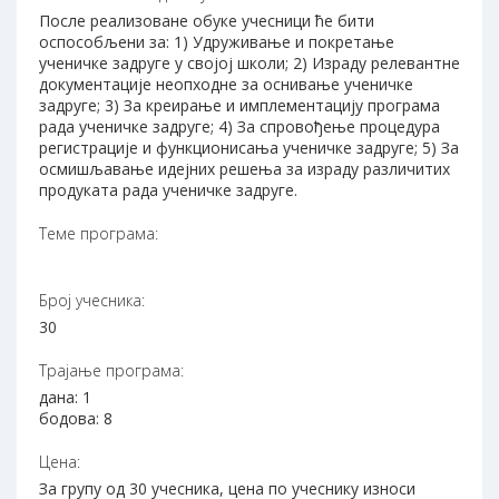
После реализоване обуке учесници ће бити
оспособљени за: 1) Удруживање и покретање
ученичке задруге у својој школи; 2) Израду релевантне
документације неопходне за оснивање ученичке
задруге; 3) За креирање и имплементацију програма
рада ученичке задруге; 4) За спровођење процедура
регистрације и функционисања ученичке задруге; 5) За
осмишљавање идејних решења за израду различитих
продуката рада ученичке задруге.
Теме програма:
Број учесника:
30
Трајање програма:
дана: 1
бодова: 8
Цена:
За групу од 30 учесника, цена по учеснику износи