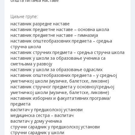
општа питања наставе
Циљне групе:
наставник разредне наставе
наставник предметне наставе – основна школа
наставник предметне наставе – гимназија
наставник општеобразовних предмета – средња
стручна школа
наставник стручних предмета – средња стручна школа
наставник у школи за образовање ученика са
сметњама у развоју
наставник у школи за образовање одраслих
наставник општеобразовних предмета – у средњој
уметничкој школи (музичке, балетске, ликовне)
наставник стручног предмета у основној/средњој
уметничкој школи (музичке, балетске, ликовне)
наставник изборних и факултативних програма/
предмета
васпитач у предшколској установи
медицинска сестра – васпитач
васпитач у дому ученика
стручни сарадник у предшколској установи
стручни сарадник у школи