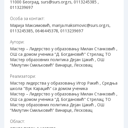
11000 Београд, surs@surs.org.rs, 0113245385 ,
0113239697
Особа за контакт:
Марија Максимовић, marija.maksimovic@surs.org.rs,
0113245385, 0646445378, 0113239697
Аутори:
Мастер – Лидерство у образовању Милан Станковић ,
ОШ са домом ученика “Д. Богдановић" Стрелац; ТО
Мастер образовних политика Дејан Цакић , ОШ
“Милутин Смиљковић” Винарце, Лесковац
Реализатори:
Мастер лидерства у образовању Игор Ракић , Средња
школа "Вук Караџић" са домом ученика
Мастер – Лидерство у образовању Милан Станковић ,
ОШ са домом ученика “Д. Богдановић" Стрелац; ТО
Мастер образовних политика Дејан Цакић , ОШ
“Милутин Смиљковић” Винарце, Лесковац
Област: