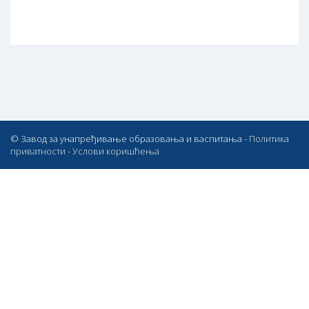
© Завод за унапређивање образовања и васпитања -
Политика
приватности
-
Услови коришћења