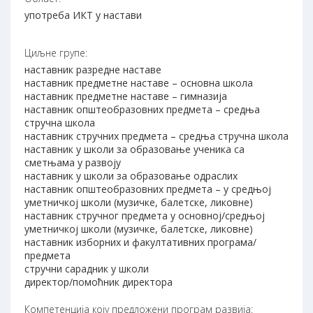
употреба ИКТ у настави
Циљне групе:
наставник разредне наставе
наставник предметне наставе – основна школа
наставник предметне наставе – гимназија
наставник општеобразовних предмета – средња
стручна школа
наставник стручних предмета – средња стручна школа
наставник у школи за образовање ученика са
сметњама у развоју
наставник у школи за образовање одраслих
наставник општеобразовних предмета – у средњој
уметничкој школи (музичке, балетске, ликовне)
наставник стручног предмета у основној/средњој
уметничкој школи (музичке, балетске, ликовне)
наставник изборних и факултативних програма/
предмета
стручни сарадник у школи
директор/помоћник директора
Компетенција коју предложени програм развија: