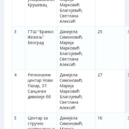
Крушевац
Марковић
Благојевић;
Светлана
Алексић
3
ГТШ ''Бранко
Данијела
25
Жежељ''
Симоновић;
Београд
Марија
Марковић
Благојевић;
Светлана
Алексић
4
Регионални
Данијела
27
центар Нови
Симоновић;
Пазар, 37.
Марија
Санџачке
Марковић
дивизије бб
Благојевић;
Светлана
Алексић
5
Центар за
Данијела
16
стручно
Симоновић;
усавршавање
Марија