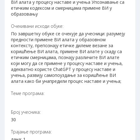
ВИ алата у процесу наставе и учења Упознавање са
етичким кодексом и смерницама примене ВИ у
образовању
Очекивани исходи обуке:
По завршетку обуке се очекује да учесници: разумеју
предности примене ВИ алата у образовном
контексту, препознају етичке дилеме везане за
коришћење ВИ алата, примене ВИ алате у скаду са
етичким смерницама, познају различите ВИ алате
који могу да се примене у процесу наставе и учења,
адекватно користе ChatGPT у процесу наставе и
учења, развију самопоуздање за коришћење ВИ
алата како би унапредили процес наставе и учења;
Теме програма:
Број учесника:
30
Трајање програма:
дана: 1