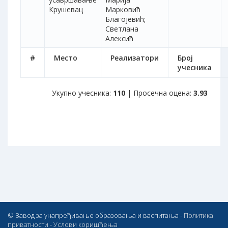
Крушевац
Марковић
Благојевић;
Светлана
Алексић
#
Место
Реализатори
Број
учесника
Укупно учесника:
110
| Просечна оцена:
3.93
© Завод за унапређивање образовања и васпитања -
Политика
приватности
-
Услови коришћења