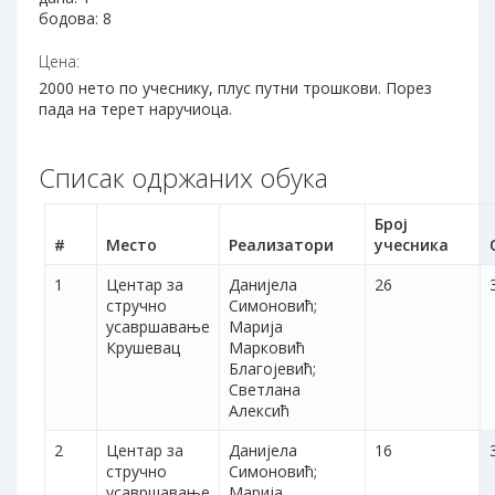
бодова: 8
Цена:
2000 нето по учеснику, плус путни трошкови. Порез
пада на терет наручиоца.
Списак одржаних обука
Број
#
Место
Реализатори
учесника
1
Центар за
Данијела
26
стручно
Симоновић;
усавршавање
Марија
Крушевац
Марковић
Благојевић;
Светлана
Алексић
2
Центар за
Данијела
16
стручно
Симоновић;
усавршавање
Марија