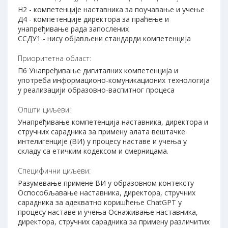
Н2 - компетенције наставника за поучавање и учење
Д4 - компетенције директора за праћење и
унапређивање рада запослених
ССДУ1 - нису објављени стандарди компетенција
Приоритетна област:
П6 Унапређивање дигиталних компетенција и
употреба информационо-комуникационих технологија
у реализацији образовно-васпитног процеса
Општи циљеви:
Унапређивање компетенција наставника, директора и
стручних сарадника за примену алата вештачке
интелигенције (ВИ) у процесу наставе и учења у
складу са етичким кодексом и смерницама.
Специфични циљеви:
Разумевање примене ВИ у образовном контексту
Оспособљавање наставника, директора, стручних
сарадника за адекватно коришћење ChatGPT у
процесу наставе и учења Оснаживање наставника,
директора, стручних сарадника за примену различитих