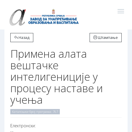
Назад
Штампање
Примена алата
вештачке
интелигениције у
процесу наставе и
учења
Каталошки број програма: 767
Електронски: