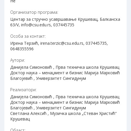
Не
Организатор програма:
Центар за стручно усавршавање Крушевац, Балканска
63/V, info@csu.edu.rs, 037445735
Особа за контакт:
Ирена Терзић, irena.terzic@csu.edu.rs, 037445735,
0648355596
Аутори:
Данијела Симоновић , Прва техничка школа Крушевац
Доктор наука – менаџмент и бизнис Марија Марковић
Благојевић , Универзитет Сингидунум
Реализатори:
Данијела Симоновић , Прва техничка школа Крушевац
Доктор наука – менаџмент и бизнис Марија Марковић
Благојевић , Универзитет Сингидунум
Светлана Алексић , Музичка школа „Стеван Христић“
Крушевац
Област: