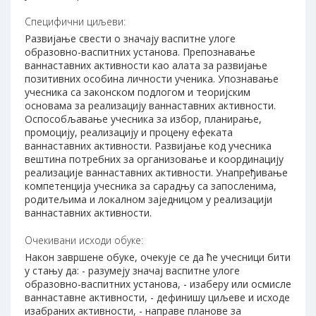
Специфични циљеви:
Развијање свести о значају васпитне улоге
образовно-васпитних установа. Препознавање
ваннаставних активности као алата за развијање
позитивних особина личности ученика. Упознавање
учесника са законском подлогом и теоријским
основама за реализацију ваннаставних активности.
Оспособљавање учесника за избор, планирање,
промоцију, реализацију и процену ефеката
ваннаставних активности. Развијање код учесника
вештина потребних за организовање и координацију
реализације ваннаставних активности. Унапређивање
компетенција учесника за сарадњу са запосленима,
родитељима и локалном заједницом у реализацији
ваннаставних активности.
Очекивани исходи обуке:
Након завршене обуке, очекује се да ће учесници бити
у стању да: - разумеју значај васпитне улоге
образовно-васпитних установа, - изаберу или осмисле
ваннаставне активности, - дефинишу циљеве и исходе
изабраних активности, - направе планове за