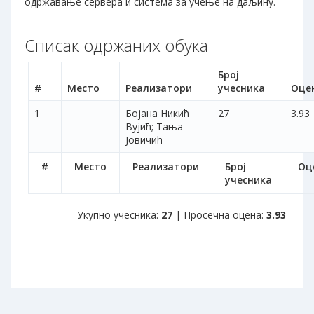
одржавање сервера и система за учење на даљину.
Списак одржаних обука
Број
#
Место
Реализатори
учесника
Оце
1
Бојана Никић
27
3.93
Вујић; Тања
Јовичић
#
Место
Реализатори
Број
Оц
учесника
Укупно учесника:
27
| Просечна оцена:
3.93