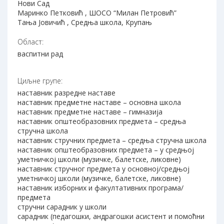
Нови Сад
Маринко Петковић , ШОСО “Милан Петровић”
Тања Јовичић , Средња школа, Крупањ
Област:
васпитни рад
Циљне групе:
наставник разредне наставе
наставник предметне наставе – основна школа
наставник предметне наставе – гимназија
наставник општеобразовних предмета – средња
стручна школа
наставник стручних предмета – средња стручна школа
наставник општеобразовних предмета – у средњој
уметничкој школи (музичке, балетске, ликовне)
наставник стручног предмета у основној/средњој
уметничкој школи (музичке, балетске, ликовне)
наставник изборних и факултативних програма/
предмета
стручни сарадник у школи
сарадник (педагошки, андрагошки асистент и помоћни