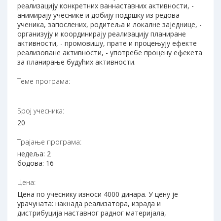
реализацију конкретних ваннаставних активности, -
анимирају учеснике и добију подршку из редова
ученика, запослених, родитеља и локалне заједнице, -
организују и координирају реализацију планиране
активности, - промовишу, прате и процењују ефекте
реализоване активности, - употребе процену ефекета
за планирање будућих активности.
Теме програма:
Број учесника:
20
Трајање програма:
недеља: 2
бодова: 16
Цена:
Цена по учеснику износи 4000 динара. У цену је
урачуната: накнада реализатора, израда и
дистрибуција наставног радног материјала,