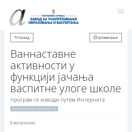
Назад
Штампање
Ваннаставне
активности у
функцији јачања
васпитне улоге школе
програм се изводи путем Интернета
Каталошки број програма: 97
Електронски: