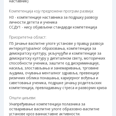
наставник)
Компетенција коју предложени програм развија:
Н3 - компетенције наставника за подршку развоју
личности детета и ученика
ССДУ1 - нису објављени стандарди компетенција
Приоритетна област:
П5 Јачање васпитне улоге установе у правцу развоја
интеркултуралног образовања, компетенција за
демократску културу, укључујући и компетенције за
демократску културу у дигиталном свету, моторичких
способности ученика, заштите од дискриминације,
насиља, злостављања и занемаривања, трговине
људима, очувања менталног здравља, превенције
ризичних облика понашања, каријерног вођења и
саветовања ученика, подршке јачању родитељских
компетенција, превладавању стреса и развојних криза
Општи циљеви:
Унапређивање компетенција полазника за
остваривање васпитне улоге образовно-васпитне
установе кроз ваннаставне активности.