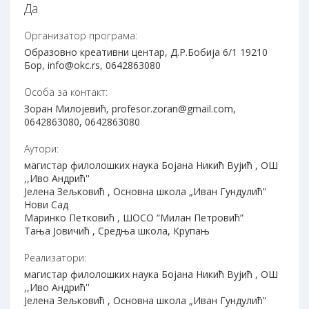
Да
Организатор програма:
Образовно креативни центар, Д.Р.Бобија 6/1 19210
Бор, info@okc.rs, 0642863080
Особа за контакт:
Зоран Милојевић, profesor.zoran@gmail.com,
0642863080, 0642863080
Аутори:
магистар филолошких наука Бојана Никић Вујић , ОШ
,,Иво Андрић''
Јелена Зељковић , Основна школа „Иван Гундулић”
Нови Сад
Маринко Петковић , ШОСО “Милан Петровић”
Тања Јовичић , Средња школа, Крупањ
Реализатори:
магистар филолошких наука Бојана Никић Вујић , ОШ
,,Иво Андрић''
Јелена Зељковић , Основна школа „Иван Гундулић”