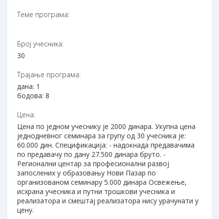
Теме програма:
Број учесника:
30
Трајање програма:
дана: 1
бодова: 8
Цена:
Цена по једном учеснику је 2000 динара. Укупна цена
једнодневног семинара за групу од 30 учесника је:
60.000 дин. Спецификација: - надокнада предавачима
по предавачу по дану 27.500 динара бруто. -
Регионални центар за професионални развој
запослених у образовању Нови Пазар по
организованом семинару 5.000 динара Освежење,
исхрана учесника и путни трошкови учесника и
реализатора и смештај реализатора нису урачунати у
цену.