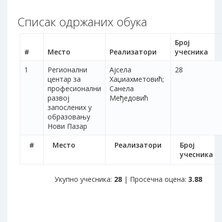
Списак одржаних обука
Број
#
Место
Реализатори
учесника
1
Регионални
Ајсела
28
центар за
Хаџиахметовић;
професионални
Санела
развој
Међедовић
запослених у
образовању
Нови Пазар
#
Место
Реализатори
Број
учесника
Укупно учесника:
28
| Просечна оцена:
3.88