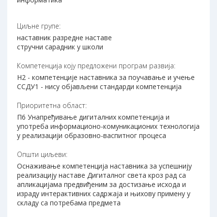
Циљне групе:
наставник разредне наставе
стручни сарадник у школи
Компетенција коју предложени програм развија:
Н2 - компетенције наставника за поучавање и учење
ССДУ1 - нису објављени стандарди компетенција
Приоритетна област:
П6 Унапређивање дигиталних компетенција и
употреба информационо-комуникационих технологија
у реализацији образовно-васпитног процеса
Општи циљеви:
Оснаживање компетенција наставника за успешнију
реализацију наставе Дигиталног света кроз рад са
апликацијама предвиђеним за достизање исхода и
израду интерактивних садржаја и њихову примену у
складу са потребама предмета