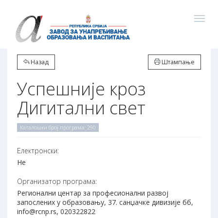
Назад
Штампање
Успешније кроз
Дигитални свет
Каталошки број програма: 290
Електронски:
Не
Организатор програма:
Регионални центар за професионални развој
запослених у образовању, 37. санџачке дивизије бб,
info@rcnp.rs, 020322822