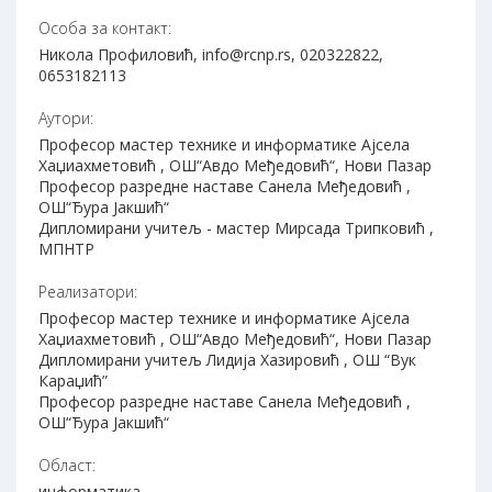
Особа за контакт:
Никола Профиловић, info@rcnp.rs, 020322822,
0653182113
Аутори:
Професор мастер технике и информатике Ајсела
Хаџиахметовић , ОШ“Авдо Међедовић“, Нови Пазар
Професор разредне наставе Санела Међедовић ,
ОШ“Ђура Јакшић“
Дипломирани учитељ - мастер Мирсада Трипковић ,
МПНТР
Реализатори:
Професор мастер технике и информатике Ајсела
Хаџиахметовић , ОШ“Авдо Међедовић“, Нови Пазар
Дипломирани учитељ Лидија Хазировић , ОШ “Вук
Караџић”
Професор разредне наставе Санела Међедовић ,
ОШ“Ђура Јакшић“
Област:
информатика