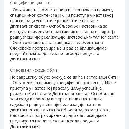
Специфични циљеви:
- Оснаживање компетенција наставника за примену
специфичног контекста ИКТ и приступа у наставној
пракси, ради успешније реализације наставе
Дигиталног света - Оспобљавање наставника за
израду и примену интерактивних наставних садржаја
ради успешније реализације наставе Дигиталног света
- Оспособљавање наставника за елементарно
блоковско програмирање и рад са апликацијама
предвиђеним за достизање исхода предмета
Дигитални свет
Очекивани исходи обуке:
По завршетку обуке очекује се да ће наставници бити:
- Оснажени за примену специфичног контекста ИКТ и
приступа у наставној пракси у циљу успешније
реализације наставе Дигиталног света - Оспобљени
за израду и примену интерактивних наставних
садржаја ради успешније реализације наставе
Дигиталног света - Оспособљени за елементарно
блоковско програмирање и рад за апликацијама
предвиђеним за достизање исхода предмета
Дигитални свет.