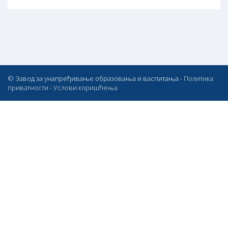
© Завод за унапређивање образовања и васпитања -
Политика
приватности
-
Услови коришћења