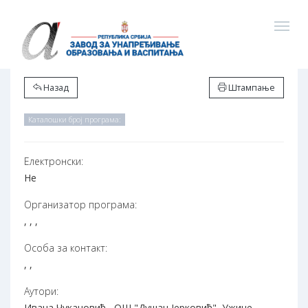
Назад
Штампање
Каталошки број програма:
Електронски:
Не
Организатор програма:
, , ,
Особа за контакт:
, ,
Аутори:
Ивана Чукановић , ОШ "Душан Јерковић", Ужице