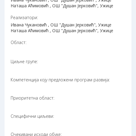
Наташа Аћимовић , ОШ "Душан Јерковић", Ужице
Реализатори:
Ивана Чукановић , ОШ "Душан Јерковић", Ужице
Наташа Аћимовић , ОШ "Душан Јерковић", Ужице
Област:
Циљне групе:
Компетенција коју предложени програм развија:
Приоритетна област:
Специфични циљеви:
Очекивани исходи обуке: