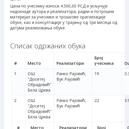
Цена по учеснику износи 4.500,00 РСД и укључује
надокнаде аутора и реализатора, радни и потрошни
материјал за учеснике и трошкове орагнизације
обуке, као и консултације у трајању од три месеца од
датума реализовања обуке.
Списак одржаних обука
Број
#
Место
Реализатори
учесника
О
1
ОШ
Ранко Рајовић,
19
3.
"Доситеј
Вук Рајовић
Обрадовић"
Бела Црква
2
ОШ
Ранко Рајовић,
22
3.
"Доситеј
Вук Рајовић
Обрадовић"
Бела Црква
#
Место
Реализатори
Број