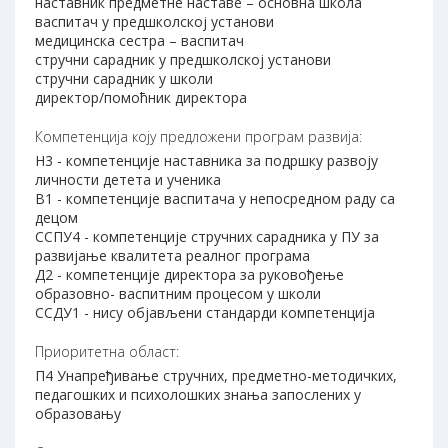
наставник предметне наставе – основна школа
васпитач у предшколској установи
медицинска сестра – васпитач
стручни сарадник у предшколској установи
стручни сарадник у школи
директор/помоћник директора
Компетенција коју предложени програм развија:
Н3 - компетенције наставника за подршку развоју
личности детета и ученика
В1 - компетенције васпитача у непосредном раду са
децом
ССПУ4 - компетенције стручних сарадника у ПУ за
развијање квалитета реалног програма
Д2 - компетенције директора за руковођење
образовно- васпитним процесом у школи
ССДУ1 - нису објављени стандарди компетенција
Приоритетна област:
П4 Унапређивање стручних, предметно-методичких,
педагошких и психолошких знања запослених у
образовању