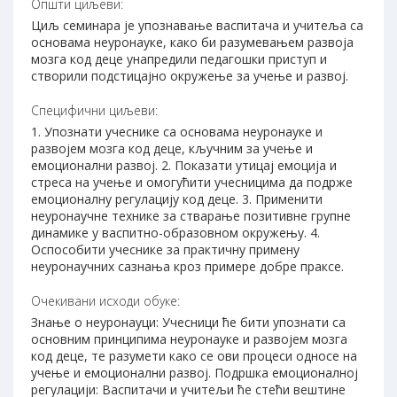
Општи циљеви:
Циљ семинара је упознавање васпитача и учитеља са
основама неуронауке, како би разумевањем развоја
мозга код деце унапредили педагошки приступ и
створили подстицајно окружење за учење и развој.
Специфични циљеви:
1. Упознати учеснике са основама неуронауке и
развојем мозга код деце, кључним за учење и
емоционални развој. 2. Показати утицај емоција и
стреса на учење и омогућити учесницима да подрже
емоционалну регулацију код деце. 3. Применити
неуронаучне технике за стварање позитивне групне
динамике у васпитно-образовном окружењу. 4.
Оспособити учеснике за практичну примену
неуронаучних сазнања кроз примере добре праксе.
Очекивани исходи обуке:
Знање о неуронауци: Учесници ће бити упознати са
основним принципима неуронауке и развојем мозга
код деце, те разумети како се ови процеси односе на
учење и емоционални развој. Подршка емоционалној
регулацији: Васпитачи и учитељи ће стећи вештине