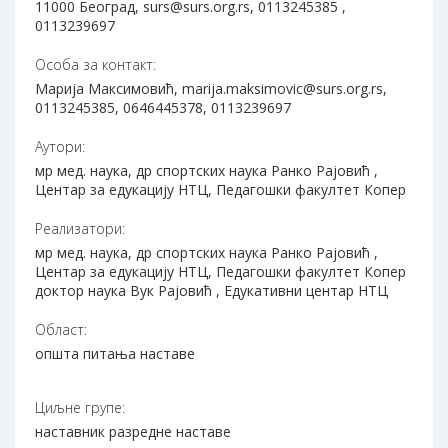
11000 Београд, surs@surs.org.rs, 0113245385 ,
0113239697
Особа за контакт:
Марија Максимовић, marija.maksimovic@surs.org.rs,
0113245385, 0646445378, 0113239697
Аутори:
мр мед. наука, др спортских наука Ранко Рајовић ,
Центар за едукацију НТЦ, Педагошки факултет Копер
Реализатори:
мр мед. наука, др спортских наука Ранко Рајовић ,
Центар за едукацију НТЦ, Педагошки факултет Копер
доктор наука Вук Рајовић , Едукативни центар НТЦ
Област:
општа питања наставе
Циљне групе:
наставник разредне наставе