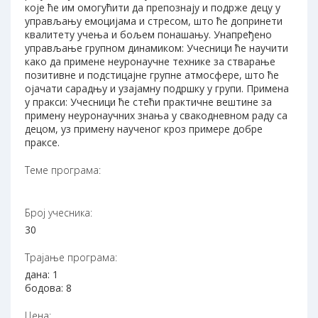
које ће им омогућити да препознају и подрже децу у
управљању емоцијама и стресом, што ће допринети
квалитету учења и бољем понашању. Унапређено
управљање групном динамиком: Учесници ће научити
како да примене неуронаучне технике за стварање
позитивне и подстицајне групне атмосфере, што ће
ојачати сарадњу и узајамну подршку у групи. Примена
у пракси: Учесници ће стећи практичне вештине за
примену неуронаучних знања у свакодневном раду са
децом, уз примену наученог кроз примере добре
праксе.
Теме програма:
Број учесника:
30
Трајање програма:
дана: 1
бодова: 8
Цена: