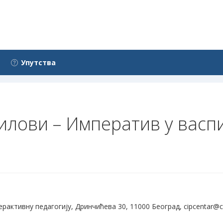
Упутства
илови – Императив у васп
активну педагогију, Дринчићева 30, 11000 Београд, cipcentar@ci