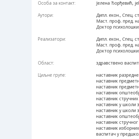
Особа за контакт:
Јелена Ђорђевић, je
Аутори:
Дипл. екон., Спец. 
Маст. проф. пред. н
Доктор психолошких
Реализатори:
Дипл. екон., Спец. 
Маст. проф. пред. н
Доктор психолошких
Област:
здравствено васпи
Циљне групе:
наставник разредне
наставник предметн
наставник предметн
наставник општеоб
наставник стручних
наставник у школи 
наставник у школи 
наставник општеобр
наставник стручног
наставник изборни
васпитач у предшко