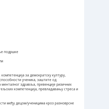
ање подршке
ли
 компетенција за демократску културу,
 способности ученика, заштите од
 менталног здравља, превенције ризичних
тељских компетенција, превладавању стреса и
сти међу децом/ученицима кроз разноврсне