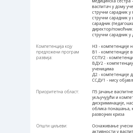
медицинска сестра 
васпитач у дому уч
стручни сарадник у
стручни сарадник у
сарадник (педагошк
директор/помоћник
стручни сарадник у
Компетенција коју
Н3 - компетенције 
предложени програм
В1 - компетенције 
развија:
ССПУ2 - компетенци
ВДУ2 - компетенциј
ученицима
Д2 - компетенције 
ССДУ1 - нису објав
Приоритетна област:
П5 Јачање васпитне
укључујући и компе
дискриминације, н
облика понашања, к
развојних криза
Општи циљеви:
Оснаживање учесни
активности у васп