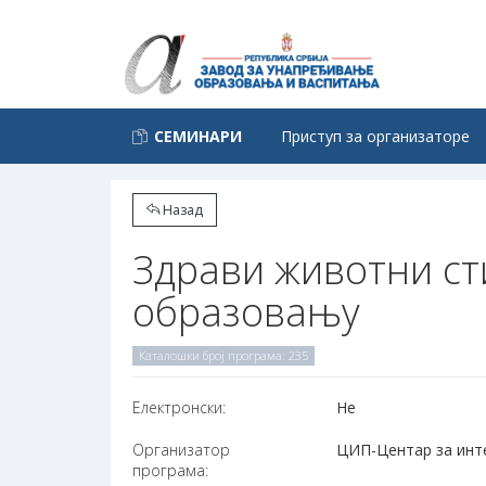
СЕМИНАРИ
Приступ за организаторе
Назад
Здрави животни ст
образовању
Каталошки број програма: 235
Електронски:
Не
Организатор
ЦИП-Центар за интер
програма: