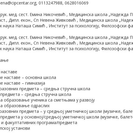
lena@cipcentar.org, 0113247988, 0628016069
струк. мед. сест. Емина Никочевић , Медицинска школа „Надежда 
аст., Дипл. екон., Сп Невена Живковић , Медицинска школа „Над
 наука Наташа Симић , Институт за психологију, Филозофски фа
струк. мед. сест. Емина Никочевић , Медицинска школа „Надежда 
аст., Дипл. екон., Сп Невена Живковић , Медицинска школа „Над
 наука Наташа Симић , Институт за психологију, Филозофски фа
тање
 наставе
е наставе – основна школа
е наставе – гимназија
разовних предмета – средња стручна школа
 предмета – средња стручна школа
за образовање ученика са сметњама у развоју
за образовање одраслих
азовних предмета – у средњој уметничкој школи (музичке, бале
 предмета у основној/средњој уметничкој школи (музичке, балет
х и факултативних програма/предмета
лској установи