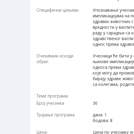
Специфични циљеви:
Упознавање учесни
импликацијама на п
здравих животних с
вредности у васпи
раду у сарадњи са 
здравственог васпи
однос према здрављ
Очекивани исходи
Учесници ће бити у
обуке:
њихове импликације
односа према здрав
које могу да промо
бирају здраве живо
са колегама, родит
Теме програма:
Број учесника:
30
Трајање програма:
дана: 1
бодова: 8
Цена:
Цена по учеснику је