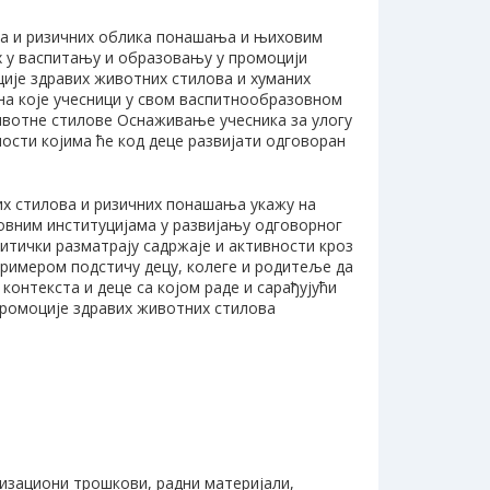
ва и ризичних облика понашања и њиховим
х у васпитању и образовању у промоцији
ије здравих животних стилова и хуманих
а које учесници у свом васпитнообразовном
ивотне стилове Оснаживање учесника за улогу
сти којима ће код деце развијати одговоран
них стилова и ризичних понашања укажу на
зовним институцијама у развијању одговорног
итички разматрају садржаје и активности кроз
римером подстичу децу, колеге и родитеље да
контекста и деце са којом раде и сарађујући
промоције здравих животних стилова
анизациони трошкови, радни материјали,