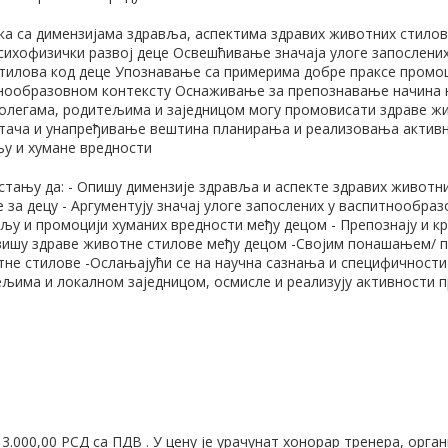
ка са димензијама здравља, аспектима здравих животних стило
сихофизички развој деце Освешћивање значаја улоге запослени
тилова код деце Упознавање са примерима добре праксе промоц
тнообразовном контексту Оснаживање за препознавање начина н
колегама, родитељима и заједницом могу промовисати здраве ж
тача и унапређивање вештина планирања и реализовања активно
у и хумане вредности
 стању да: - Опишу димензије здравља и аспекте здравих живот
 за децу - Аргументују значај улоге запослених у васпитнообра
љу и промоцији хуманих вредности међу децом - Препознају и кр
вишу здраве животне стилове међу децом -Својим понашањем/ п
тне стилове -Ослањајући се на научна сазнања и специфичности 
ељима и локалном заједницом, осмисле и реализују активности 
 3.000,00 РСД са ПДВ . У цену је урачунат хонорар тренера, орг