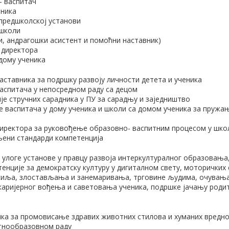
– васпитач
еника
 предшколској установи
 школи
и, андрагошки асистент и помоћни наставник)
 директора
 дому ученика
наставника за подршку развоју личности детета и ученика
васпитача у непосредном раду са децом
је стручних сарадника у ПУ за сарадњу и заједништво
е васпитача у дому ученика и школи са домом ученика за пруж
директора за руковођење образовно- васпитним процесом у шко
љени стандарди компетенција
 улоге установе у правцу развоја интеркултуралног образовања,
тенције за демократску културу у дигиталном свету, моторичких
асиља, злостављања и занемаривања, трговине људима, очувања
аријерног вођења и саветовања ученика, подршке јачању роди
ка за промовисање здравих животних стилова и хуманих вредно
итнообразовном раду