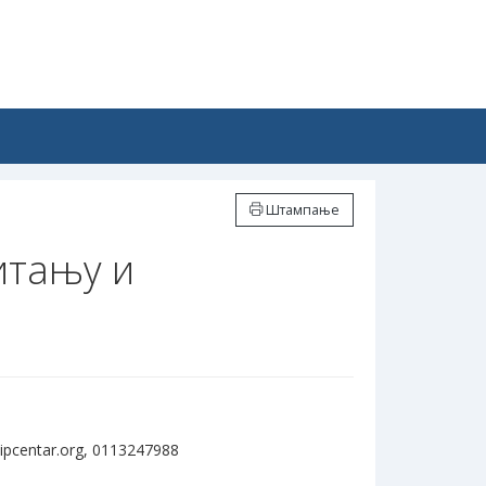
Штампање
итању и
pcentar.org, 0113247988