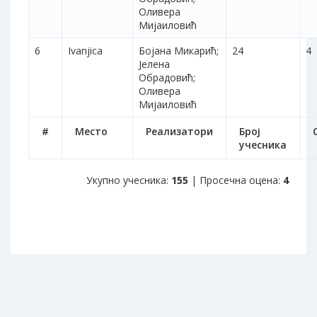
Оливера
Мијаиловић
6
Ivanjica
Бојана Микарић;
24
4
Јелена
Обрадовић;
Оливера
Мијаиловић
#
Место
Реализатори
Број
учесника
Укупно учесника:
155
| Просечна оцена:
4