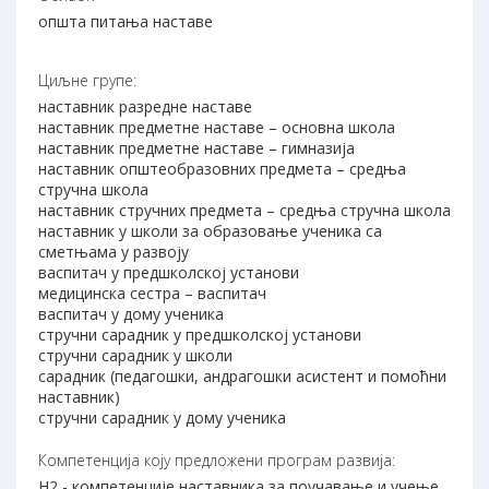
општа питања наставе
Циљне групе:
наставник разредне наставе
наставник предметне наставе – основна школа
наставник предметне наставе – гимназија
наставник општеобразовних предмета – средња
стручна школа
наставник стручних предмета – средња стручна школа
наставник у школи за образовање ученика са
сметњама у развоју
васпитач у предшколској установи
медицинска сестра – васпитач
васпитач у дому ученика
стручни сарадник у предшколској установи
стручни сарадник у школи
сарадник (педагошки, андрагошки асистент и помоћни
наставник)
стручни сарадник у дому ученика
Компетенција коју предложени програм развија:
Н2 - компетенције наставника за поучавање и учење