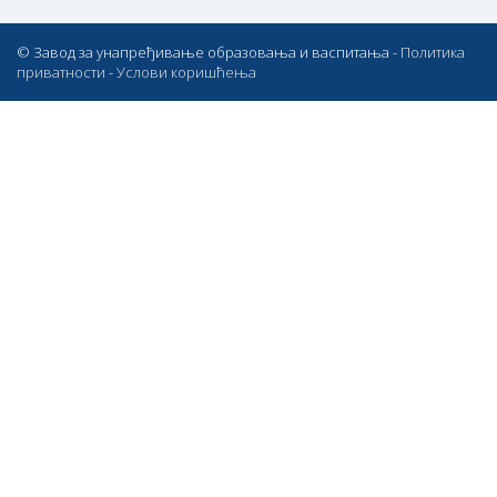
© Завод за унапређивање образовања и васпитања -
Политика
приватности
-
Услови коришћења