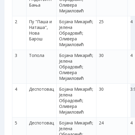
Бања
Оливера
Мијаиловић
2
Пу "Паша и
Бојана Микарић;
25
4
Наташа",
Јелена
Нова
Обрадовић;
Барош
Оливера
Мијаиловић
3
Топола
Бојана Микарић;
30
4
Јелена
Обрадовић;
Оливера
Мијаиловић
4
Деспотовац
Бојана Микарић;
30
3.
Јелена
Обрадовић;
Оливера
Мијаиловић
5
Деспотовац
Бојана Микарић;
24
4
Јелена
Обрадовић;