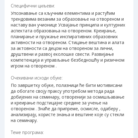
Специфични циљеви:
Упознавање са кључним елементима и растућим
трендовима везаним за образовање на отвореном и
наставу ван учионице Усвајање принципа и културних
аспектата образовања на отвореном. Креирање,
планирање и пружање инспиративних образовних
активности на отвореном. Стицање вештина и алата
за актовности са децом на отвореном за лични,
друштвени и развој еколошке свести. Развијање
компетенција и управљање безбедношћу и ризичном
игром на отвореном .
Очекивани исходи обуке:
По завршетку обуке, полазници ће бити мотивисани
да обогате своју праксу употребом метода рада
добијених на семинару, отворенији за осмишљавање
и креирање подстицајне средине за учење на
отвореном . Знаће да припреме, осмисле, одаберу ,
анализирају, користе знања и вештине које су стекли
на семинару.
Теме програма: