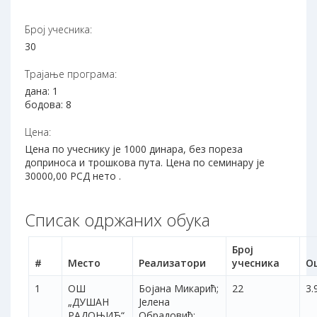
Број учесника:
30
Трајање програма:
дана: 1
бодова: 8
Цена:
Цена по учеснику је 1000 динара, без пореза
доприноса и трошкова пута. Цена по семинару је
30000,00 РСД нето .
Списак одржаних обука
Број
#
Место
Реализатори
учесника
О
1
ОШ
Бојана Микарић;
22
3.
„ДУШАН
Јелена
РАДОЊИЋ“
Обрадовић;