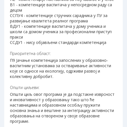
В1 - компетенције васпитача у непосредном раду са
децом
ССПУ4 - компетенције стручних сарадника у ПУ за
развијање квалитета реалног програма
ВДУ1 - компетенције васпитача у дому ученика и
школи са домом ученика за професионални приступ
пракси
ССДУ1 - нису објављени стандарди компетенција
Приоритетна област:
П9 Јачање компетенција запослених у образовно-
васпитним установама за остваривање активности
које се односе на екологију, одрживи развој и
колективну добробит.
Општи циљеви:
Општи циљ овог програма је да подстакне изврсност
и иновативност у образовању тако што ће
наставницима и образовном особљу пружити
основна знања и вештине за интеграцију активности
образовања на отвореном у своје образовне
програме.