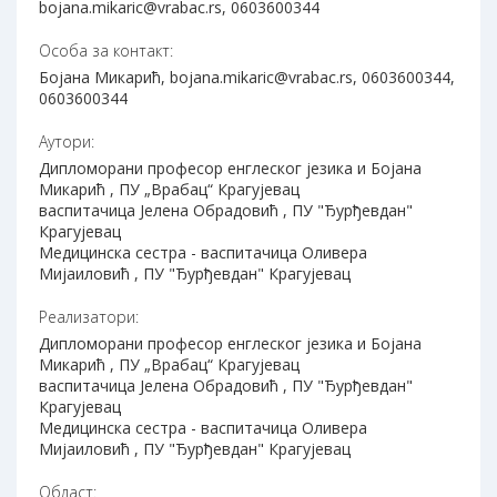
bojana.mikaric@vrabac.rs, 0603600344
Особа за контакт:
Бојана Микарић, bojana.mikaric@vrabac.rs, 0603600344,
0603600344
Аутори:
Дипломорани професор енглеског језика и Бојана
Микарић , ПУ „Врабац“ Крагујевац
васпитачица Јелена Обрадовић , ПУ "Ђурђевдан"
Крагујевац
Медицинска сестра - васпитачица Оливера
Мијаиловић , ПУ "Ђурђевдан" Крагујевац
Реализатори:
Дипломорани професор енглеског језика и Бојана
Микарић , ПУ „Врабац“ Крагујевац
васпитачица Јелена Обрадовић , ПУ "Ђурђевдан"
Крагујевац
Медицинска сестра - васпитачица Оливера
Мијаиловић , ПУ "Ђурђевдан" Крагујевац
Област: