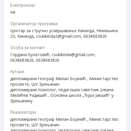
Електронски:
Не
Организатор програма:
Центар за стручно усавршавање Кикинда, Немањина
23, Кикинда, csukikinda2@gmail.com, 0638683826
Особа за контакт:
Гордана Булатовић, csukikinda@gmail.com,
0638683826, 0638683826
Аутори:
дипломирани географ Милан Бојанић , Министарство
просвете, ШУ Зрењанин
дипломирани психолог, педагошки саветник Јована
Милићев Радишић , Основна школа „Ђура Јакшић“ у
Зрењанину
Реализатори:
дипломирани географ Милан Бојанић , Министарство
просвете, ШУ Зрењанин
дипломирани психолог, педагошки саветник Јована