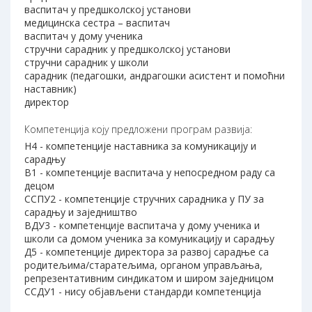
васпитач у предшколској установи
медицинска сестра – васпитач
васпитач у дому ученика
стручни сарадник у предшколској установи
стручни сарадник у школи
сарадник (педагошки, андрагошки асистент и помоћни
наставник)
директор
Компетенција коју предложени програм развија:
Н4 - компетенције наставника за комуникацију и
сарадњу
В1 - компетенције васпитача у непосредном раду са
децом
ССПУ2 - компетенције стручних сарадника у ПУ за
сарадњу и заједништво
ВДУ3 - компетенције васпитача у дому ученика и
школи са домом ученика за комуникацију и сарадњу
Д5 - компетенције директора за развој сарадње са
родитељима/старатељима, органом управљања,
репрезентативним синдикатом и широм заједницом
ССДУ1 - нису објављени стандарди компетенција