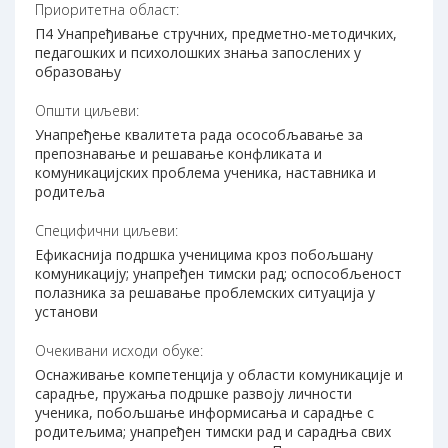
Приоритетна област:
П4 Унапређивање стручних, предметно-методичких,
педагошких и психолошких знања запослених у
образовању
Општи циљеви:
Унапређење квалитета рада осособљавање за
препознавање и решавање конфликата и
комуникацијских проблема ученика, наставника и
родитеља
Специфични циљеви:
Ефикаснија подршка ученицима кроз побољшану
комуникацију; унапређен тимски рад; оспособљеност
полазника за решавање проблемских ситуација у
установи
Очекивани исходи обуке:
Оснаживање компетенција у области комуникације и
сарадње, пружања подршке развоју личности
ученика, побољшање информисања и сарадње с
родитељима; унапређен тимски рад и сарадња свих