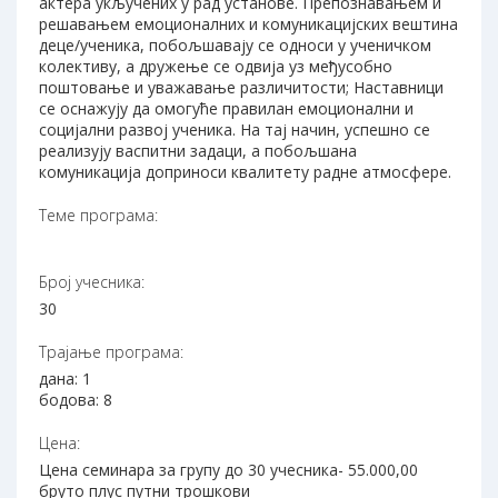
актера укључених у рад установе. Препознавањем и
решавањем емоционалних и комуникацијских вештина
деце/ученика, побољшавају се односи у ученичком
колективу, а дружење се одвија уз међусобно
поштовање и уважавање различитости; Наставници
се оснажују да омогуће правилан емоционални и
социјални развој ученика. На тај начин, успешно се
реализују васпитни задаци, а побољшана
комуникација доприноси квалитету радне атмосфере.
Теме програма:
Број учесника:
30
Трајање програма:
дана: 1
бодова: 8
Цена:
Цена семинара за групу до 30 учесника- 55.000,00
бруто плус путни трошкови