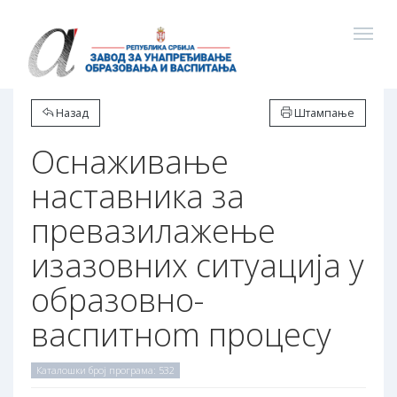
Назад
Штампање
Оснаживање
наставника за
превазилажење
изазовних ситуација у
образовно-
васпитноm процесу
Каталошки број програма: 532