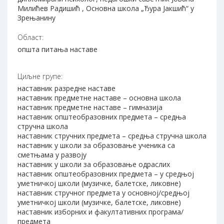
Милићев Радишић , Основна школа „Ђура Јакшић“ у
Зрењанину
Област:
општа питања наставе
Циљне групе:
наставник разредне наставе
наставник предметне наставе – основна школа
наставник предметне наставе – гимназија
наставник општеобразовних предмета – средња
стручна школа
наставник стручних предмета – средња стручна школа
наставник у школи за образовање ученика са
сметњама у развоју
наставник у школи за образовање одраслих
наставник општеобразовних предмета – у средњој
уметничкој школи (музичке, балетске, ликовне)
наставник стручног предмета у основној/средњој
уметничкој школи (музичке, балетске, ликовне)
наставник изборних и факултативних програма/
предмета