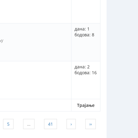
дана: 1
бодова: 8
њу
дана: 2
бодова: 16
Трајање
5
…
41
›
››