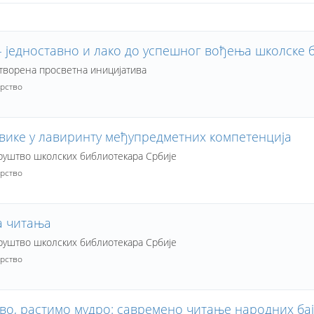
- једноставно и лако до успешног вођења школске 
ворена просветна иницијатива
рство
вике у лавиринту међупредметних компетенција
уштво школских библиотекара Србије
рство
а читања
уштво школских библиотекара Србије
рство
во, растимо мудро: савремено читање народних бајк