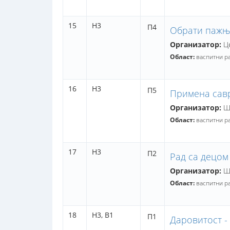
15
Н3
П4
Обрати пажњу
Организатор:
Це
Област:
васпитни р
16
Н3
П5
Примена сав
Организатор:
Шк
Област:
васпитни р
17
Н3
П2
Рад са децом
Организатор:
Шк
Област:
васпитни р
18
Н3,
В1
П1
Даровитост -