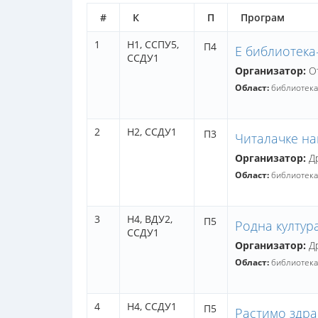
#
К
П
Програм
1
Н1,
ССПУ5,
П4
Е библиотека
ССДУ1
Организатор:
От
Област:
библиотека
2
Н2,
ССДУ1
П3
Читалачке на
Организатор:
Др
Област:
библиотека
3
Н4,
ВДУ2,
П5
Родна култур
ССДУ1
Организатор:
Др
Област:
библиотека
4
Н4,
ССДУ1
П5
Растимо здра