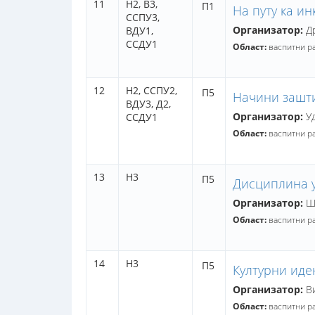
11
Н2,
В3,
П1
На путу ка ин
ССПУ3,
Организатор:
Др
ВДУ1,
ССДУ1
Област:
васпитни р
12
Н2,
ССПУ2,
П5
Начини зашти
ВДУ3,
Д2,
Организатор:
Уд
ССДУ1
Област:
васпитни р
13
Н3
П5
Дисциплина у
Организатор:
Шк
Област:
васпитни р
14
Н3
П5
Културни иде
Организатор:
Ви
Област:
васпитни р