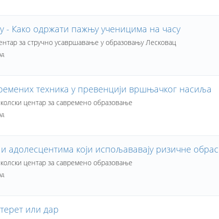
 - Како одржати пажњу ученицима на часу
нтар за стручно усавршавање у образовању Лесковац
ад
ремених техника у превенцији вршњачког насиља
олски центар за савремено образовање
ад
 и адолесцентима који испољававају ризичне обр
олски центар за савремено образовање
ад
 терет или дар