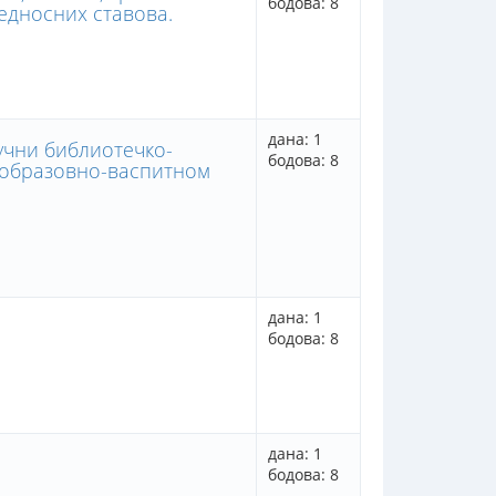
бодова: 8
едносних ставова.
дана: 1
учни библиотечко-
бодова: 8
 образовно-васпитном
дана: 1
бодова: 8
дана: 1
бодова: 8