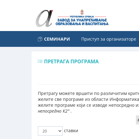
СЕМИНАРИ
Приступ за организаторе
ПРЕТРАГА ПРОГРАМА
Претрагу можете вршити по различитим крите
желите све програме из области Информатика 
желите програме који се изводе непосредно и
непосредно К2"
.
ставки