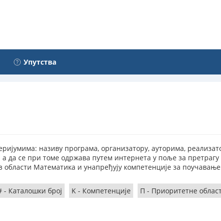
Упутства
ријумима: називу програма, организатору, ауторима, реализа
а да се при томе одржава путем интернета у поље за претрагу
з области Математика и унапређују компетенције за поучавање 
# - Каталошки број
K - Компетенције
П - Приоритетне облас