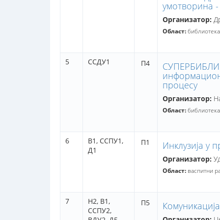
умотворина -
Организатор:
Др
Област:
библиотека
5
ССДУ1
П4
СУПЕРБИБЛИОТ
информацион
процесу
Организатор:
На
Област:
библиотека
6
В1,
ССПУ1,
П1
Инклузија у 
Д1
Организатор:
Уд
Област:
васпитни р
7
Н2,
В1,
П5
Комуникација
ССПУ2,
Организатор:
Це
ВДУ2,
Д5,