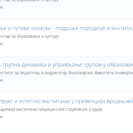
ад
а и путеви изласка - подршка породице и институ
нтар за образовање и културу
ад
, групна динамика и управљање групом у образова
ститут за педагогију и андрагогију Филозофског факултета Универзи
ад
трукт и естетско васпитање у превенцији вршањчк
адемија васпитачко медицинских струковних студија
ад