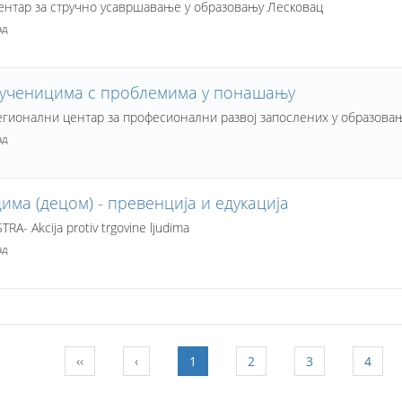
нтар за стручно усавршавање у образовању Лесковац
ад
 ученицима с проблемима у понашању
гионални центар за професионални развој запослених у образова
ад
има (децом) - превенција и едукација
TRA- Akcija protiv trgovine ljudima
ад
‹‹
‹
1
2
3
4