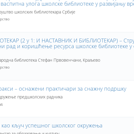
 васпитна улога школске библиотеке у развијању вр
уштво школских библиотекара Србије
рство
ЕКАР (2 у 1: И НАСТАВНИК И БИБЛИОТЕКАР) – Стр
и рад и коришћење ресурса школске библиотеке у
родна библиотека Стефан Првовенчани, Краљево
рство
пракси – оснажени практичари за снажну подршку
ружење предшколских радника
ад
 као кључ успешног школског окружења
нтар за образовање и културу