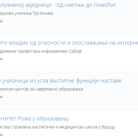
клузивној заједници - од сметње до помоћи!
уштво учитеља Трстеника
ад
те младих од опасности и злостављања на интерн
ружење професора информатике Србије
ад
 учионици из угла васпитне функције наставе
олски центар за савремено образовање
ад
нтитет Рома у образовању
сока струковна васпитачка и медицинска школа у Вршцу
ад