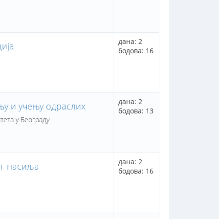
дана: 2
ција
бодова: 16
дана: 2
њу и учењу одраслих
бодова: 13
тета у Београду
дана: 2
ог насиља
бодова: 16