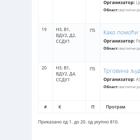
Организатор:
Це
Област:
васпитни р
19
Н3,
В1,
П5
Како помоћи
ВДУ2,
Д2,
Организатор:
Ре
ССДУ1
Област:
васпитни р
20
Н3,
В1,
П5
Трговина људ
ВДУ2,
Д4,
Организатор:
AS
ССДУ1
Област:
васпитни р
#
К
П
Програм
Приказано од 1. до 20. од укупно 810.