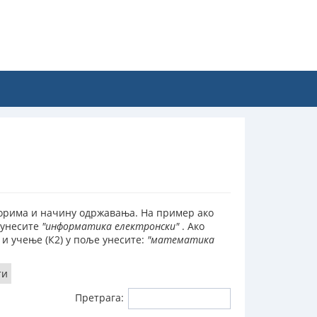
торима и начину одржавања. На пример ако
 унесите
"информатика електронски"
. Ако
и учење (К2) у поље унесите:
"математика
ти
Претрага: