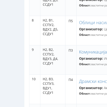
ССДУ1
Област:
васпитни р
8
Н2,
В1,
П5
Облици насиљ
ССПУ2,
Организатор:
Це
ВДУ2,
Д5,
ССДУ1
Област:
васпитни р
9
Н2,
В2,
П3
Комуникација
ССПУ2,
Организатор:
Ин
ВДУ3,
Д4,
ССДУ1
Област:
васпитни р
10
Н2,
В3,
П4
Драмски конс
ССПУ3,
Организатор:
Ак
ВДУ1,
ССДУ1
Област:
васпитни р