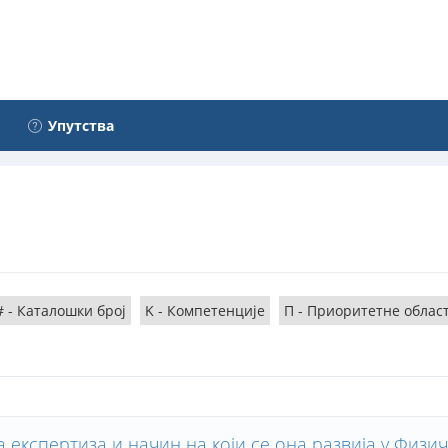
Упутства
# - Каталошки број
K - Компетенције
П - Приоритетне облас
 експертиза и начин на који се она развија у Физи