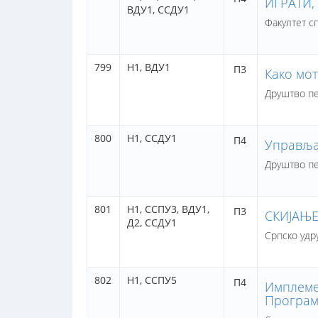
ИГРАТИ,
ВДУ1,
ССДУ1
Факултет с
799
Н1,
ВДУ1
П3
Како мот
Друштво пе
800
Н1,
ССДУ1
П4
Управља
Друштво пе
801
Н1,
ССПУ3,
ВДУ1,
П3
СКИЈАЊЕ
Д2,
ССДУ1
Српско удр
802
Н1,
ССПУ5
П4
Имплеме
Програм