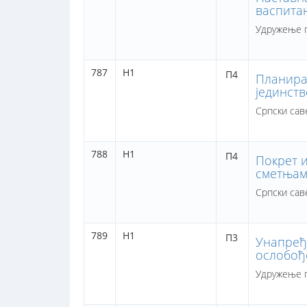
васпита
Удружење п
787
Н1
П4
Планира
јединств
Српски сав
788
Н1
П4
Покрет и
сметњам
Српски сав
789
Н1
П3
Унапређ
ослобођ
Удружење п