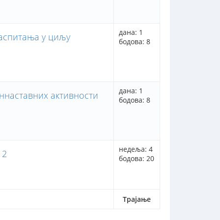
дана: 1
васпитања у циљу
бодова: 8
дана: 1
аннаставних активности
бодова: 8
недеља: 4
 2
бодова: 20
Трајање