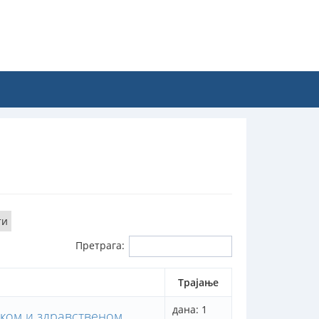
ти
Претрага:
Трајање
дана: 1
чком и здравственом