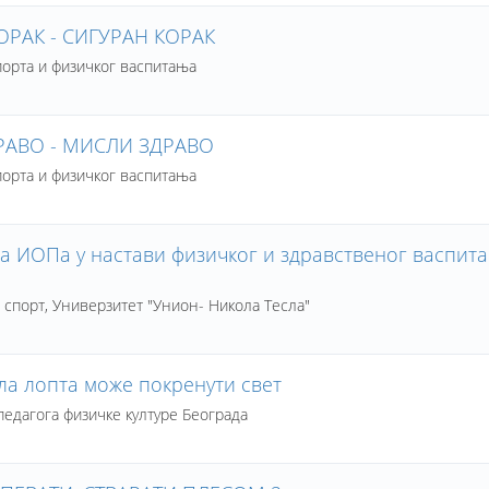
ОРАК - СИГУРАН КОРАК
порта и физичког васпитања
РАВО - МИСЛИ ЗДРАВО
порта и физичког васпитања
а ИОПа у настави физичког и здравственог васпита
а спорт, Универзитет "Унион- Никола Тесла"
ла лопта може покренути свет
едагога физичке културе Београда