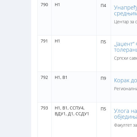
790
Н1
П4
Унапређ
средњим
Центар за 
791
Н1
П5
„Јаџент“
толеран
Српски сав
792
Н1,
В1
П9
Корак до
Регионални
793
Н1,
В1,
ССПУ4,
П5
Улога н
ВДУ1,
Д1,
ССДУ1
обједињ
Факултет з