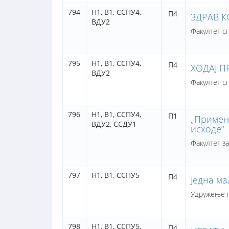
794
Н1,
В1,
ССПУ4,
П4
ЗДРАВ К
ВДУ2
Факултет с
795
Н1,
В1,
ССПУ4,
П4
ХОДАЈ П
ВДУ2
Факултет с
796
Н1,
В1,
ССПУ4,
П1
„Примен
ВДУ2,
ССДУ1
исходе“
Факултет з
797
Н1,
В1,
ССПУ5
П4
Једна ма
Удружење п
798
Н1,
В1,
ССПУ5,
П4