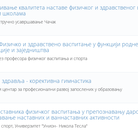
ивање квалитета наставе физичког и здравственог
 школама
стручно усавршавање Чачак
 Физичко и здравствено васпитање у функцији родн
ције и заједништва
ез професора физичког васпитања и спорта
 здравља - корективна гимнастика
 центар за професионални развој запослених у образовању
аставника физичког васпитања у препознавању даро
авање наставних и ваннаставних активности
а спорт, Универзитет "Унион- Никола Тесла"