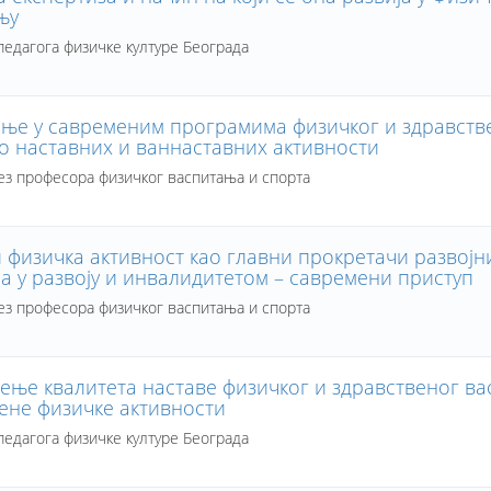
њу
едагога физичке културе Београда
ње у савременим програмима физичког и здравств
о наставних и ваннаставних активности
ез професора физичког васпитања и спорта
 физичка активност као главни прокретачи развојн
а у развоју и инвалидитетом – савремени приступ
ез професора физичког васпитања и спорта
ење квалитета наставе физичког и здравственог ва
ене физичке активности
едагога физичке културе Београда