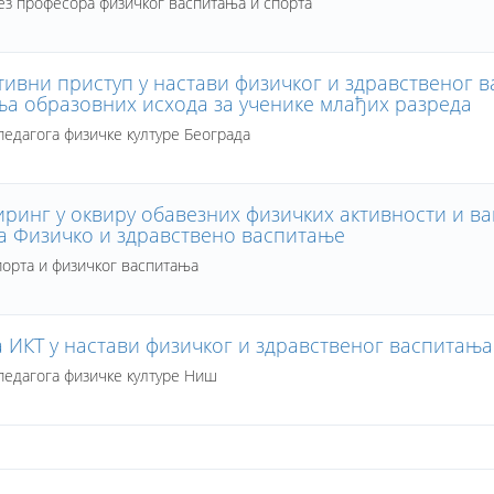
ез професора физичког васпитања и спорта
тивни приступ у настави физичког и здравственог 
ња образовних исхода за ученике млађих разреда
едагога физичке културе Београда
иринг у оквиру обавезних физичких активности и в
а Физичко и здравствено васпитање
порта и физичког васпитања
 ИКТ у настави физичког и здравственог васпитања
едагога физичке културе Ниш