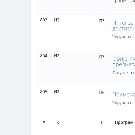
Српски сав
803
Н2
П3
Интегра
достиза
Удружење п
804
Н2
П3
Оријент
предмет
Факултет с
805
Н2
П6
Примена
Удружење п
#
К
П
Програм