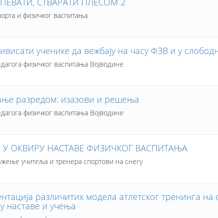
 ПЕВАТИ, СТВАРАТИ ПЛЕСОМ 2
порта и физичког васпитања
ивисати ученикe да вежбају на часу ФЗВ и у слобод
дагога физичког васпитања Војводине
ње разредом: изазови и решења
дагога физичког васпитања Војводине
 У ОКВИРУ НАСТАВЕ ФИЗИЧКОГ ВАСПИТАЊА
ужење учитеља и тренера спортови на снегу
нтација различитих модела атлетског тренинга на 
у наставе и учења