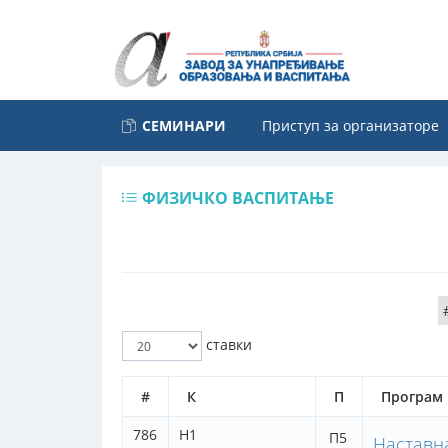
СЕМИНАРИ
Приступ за организаторе
ФИЗИЧКО ВАСПИТАЊЕ
ставки
#
К
П
Програм
786
Н1
П5
Наставна