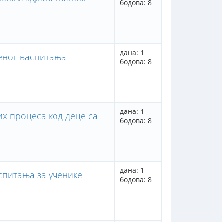
бодова: 8
дана: 1
еног васпитања –
бодова: 8
дана: 1
их процеса код деце са
бодова: 8
дана: 1
спитања за ученике
бодова: 8