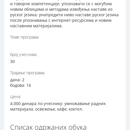
и говорне компетенције; упознавати се с могућим
новим облицима и методама извођења наставе из
руског језика; унапредити ниво наставе руског језика
после упознавања с интернет-ресурсима и новим
наставним материјалима.
Теме програма:
Број учесника:
30
Трајање програма:
дана: 2
бодова: 16
Цена:
4.000 динара по учеснику: умножавање радних
материјала, освежење, кафе, коктел.
Списак одржаних обука