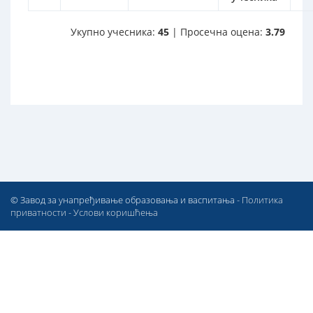
Укупно учесника:
45
| Просечна оцена:
3.79
© Завод за унапређивање образовања и васпитања -
Политика
приватности
-
Услови коришћења