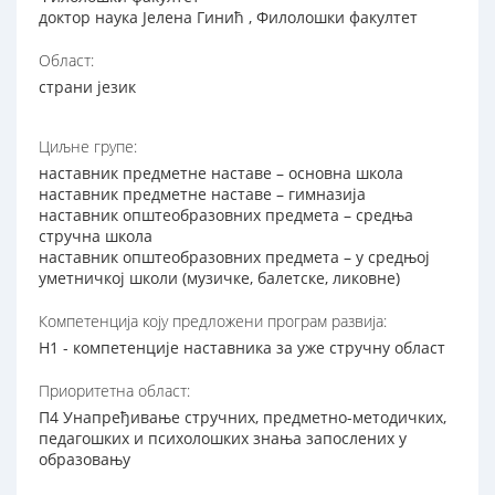
доктор наука Јелена Гинић , Филолошки факултет
Област:
страни језик
Циљне групе:
наставник предметне наставе – основна школа
наставник предметне наставе – гимназија
наставник општеобразовних предмета – средња
стручна школа
наставник општеобразовних предмета – у средњој
уметничкој школи (музичке, балетске, ликовне)
Компетенција коју предложени програм развија:
Н1 - компетенције наставника за уже стручну област
Приоритетна област:
П4 Унапређивање стручних, предметно-методичких,
педагошких и психолошких знања запослених у
образовању