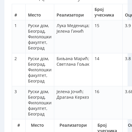
Број
#
Место
Реализатори
учесника
Оц
1
Руски дом,
Лука Меденица;
15
3.9
Београд,
Јелена Гинић
Филолошки
факултет,
Београд
2
Руски дом,
Биљана Марић;
14
3.8
Београд,
Светлана Гољак
Филолошки
факултет,
Београд
3
Руски дом,
Јелена Јочић;
16
3.6
Београд,
Драгана Керкез
Филолошки
факултет,
Београд
#
Место
Реализатори
Број
О
учесника