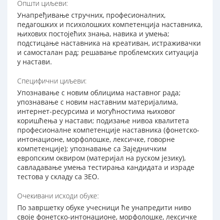
Општи циљеви:
Унапређивање стручних, професионалних,
педагошких и психолошких компетенција наставника,
њихових постојећих знања, навика и умења;
подстицање наставника на креативан, истраживачки
и самосталан рад; решавање проблемских ситуација
у настави.
Специфични циљеви:
Упознавање с новим облицима наставног рада;
упознавање с новим наставним материјалима,
интернет-ресурсима и могућностима њиховог
коришћења у настави; подизање нивоа квалитета
професионалне компетенције наставника (фонетско-
интонационе, морфолошке, лексичке, говорне
компетенције); упознавање са Заједничким
европским оквиром (материјал на руском језику),
савладавање умења тестирања кандидата и израде
тестова у складу са ЗЕО.
Очекивани исходи обуке:
По завршетку обуке учесници ће унапредити ниво
своје фонетско-интонационе, морфолошке, лексичке