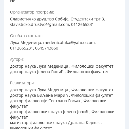
Не
Организатор програма:
Славистичко друштво Србије, Студентски трг 3,
slavisticko.drustvo@gmail.com, 0112665231
Особа за контакт:
Лука Меденица, medenicaluka@yahoo.com,
0112665231, 0645743860
Аутори:
доктор наука Лука Меденица , Филолошки факултет
доктор наука Јелена Гинић , Филолошки факултет
Реализатори:
доктор наука Лука Меденица , Филолошки факултет
доктор наука Биљана Марић , Филолошки факултет
доктор филологије Светлана Гољак , Филолошки
факултет
доктор филолошких наука Јелена Јочић , Филолошки
факултет
магистар филолошких наука Драгана Керкез ,
Филолошки факултет