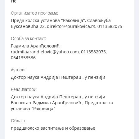
Не
Организатор програма:
Предшколска установа "Раковица", Славољуба
Вуксановића 22, direktor@purakovica.rs, 0113582075
Особа за контакт:
Радмила Аранђеловић,
radmilaarandjelovic@yahoo.com, 0113582075,
0641353536
Аутори:
Доктор наука Андрија Пештерац , у пензији
Реализатори:
Доктор наука Андрија Пештерац , у пензији
Васпитач Радмила Аранђеловић , Предшколска
установа "Раковица"
Област:
предшколско васпитање и образовање