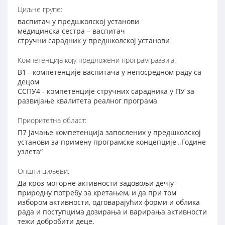
Циљне групе:
васпитач у предшколској установи
медицинска сестра – васпитач
стручни сарадник у предшколској установи
Компетенција коју предложени програм развија:
В1 - компетенције васпитача у непосредном раду са
децом
ССПУ4 - компетенције стручних сарадника у ПУ за
развијање квалитета реалног програма
Приоритетна област:
П7 Јачање компетенција запослених у предшколској
установи за примену програмске концепције „Године
узлета“
Општи циљеви:
Да кроз моторне активности задовољи дечју
природну потребу за кретањем, и да при том
избором активности, одговарајућих форми и облика
рада и поступцима дозирања и варирања активности
тежи добробити деце.