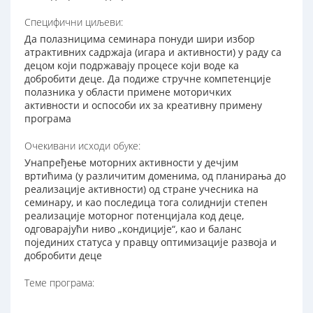
Специфични циљеви:
Да полазницима семинара понуди шири избор
атрактивних садржаја (игара и активности) у раду са
децом који подржавају процесе који воде ка
добробити деце. Да подиже стручне компетенције
полазника у области примене моторичких
активности и оспособи их за креативну примену
програма
Очекивани исходи обуке:
Унапређење моторних активности у дечјим
вртићима (у различитим доменима, од планирања до
реализације активности) од стране учесника на
семинару, и као последица тога солиднији степен
реализације моторног потенцијала код деце,
одговарајући ниво „кондиције“, као и баланс
појединих статуса у правцу оптимизације развоја и
добробити деце
Теме програма: