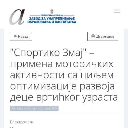
Назад
Штампање
"Спортико Змај" –
примена моторичких
активности са циљем
оптимизације развоја
деце вртићког узраста
Каталошки број програма: 555
Електронски: