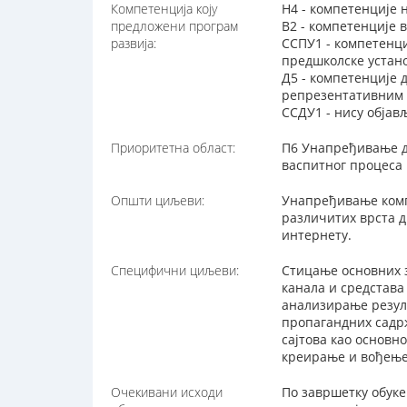
Компетенција коју
Н4 - компетенције 
предложени програм
В2 - компетенције 
развија:
ССПУ1 - компетенци
предшколске устан
Д5 - компетенције
репрезентативним 
ССДУ1 - нису обја
Приоритетна област:
П6 Унапређивање д
васпитног процеса
Општи циљеви:
Унапређивање компе
различитих врста 
интернету.
Специфични циљеви:
Стицање основних 
канала и средстав
анализирање резул
пропагандних садр
сајтова као основ
креирање и вођење
Очекивани исходи
По завршетку обуке