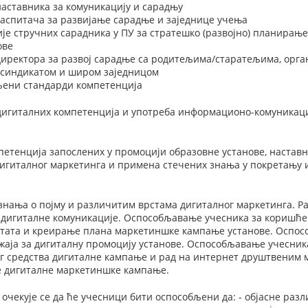
наставника за комуникацију и сарадњу
васпитача за развијање сарадње и заједнице учења
је стручних сарадника у ПУ за стратешко (развојно) планирањ
ове
 директора за развој сарадње са родитељима/старатељима, орг
синдикатом и широм заједницом
вљени стандарди компетенција
игиталних компетенција и употреба информационо-комуникацио
тенција запослених у промоцији образовне установе, наставн
дигиталног маркетинга и примена стечених знања у покретању
знања о појму и различитим врстама дигиталног маркетинга. 
а дигиталне комуникације. Оспособљавање учесника за коришће
тата и креирање плана маркетиншке кампање установе. Оспос
жаја за дигиталну промоцију установе. Оспособљавање учесник
ног средства дигиталне кампање и рад на интернет друштвеним
 дигиталне маркетиншке кампање.
 очекује се да ће учесници бити оспособљени да: - објасне раз