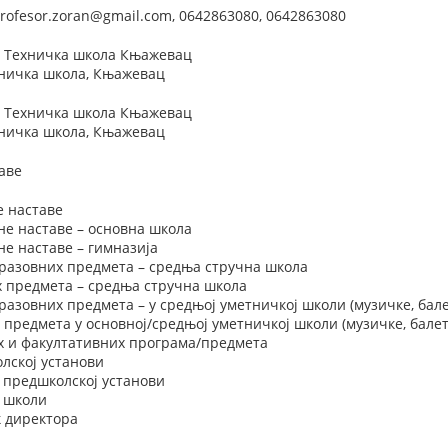
rofesor.zoran@gmail.com, 0642863080, 0642863080
 , Техничка школа Књажевац
хничка школа, Књажевац
 , Техничка школа Књажевац
хничка школа, Књажевац
аве
е наставе
не наставе – основна школа
е наставе – гимназија
разовних предмета – средња стручна школа
х предмета – средња стручна школа
азовних предмета – у средњој уметничкој школи (музичке, бале
 предмета у основној/средњој уметничкој школи (музичке, балет
х и факултативних програма/предмета
лској установи
 предшколској установи
у школи
 директора