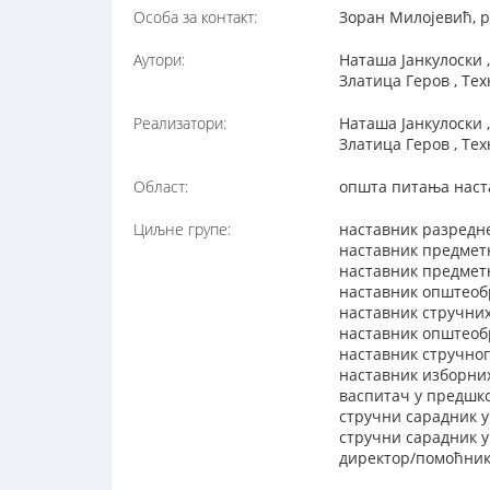
Особа за контакт:
Зоран Милојевић, p
Аутори:
Наташа Јанкулоски
Златица Геров , Те
Реализатори:
Наташа Јанкулоски
Златица Геров , Те
Област:
општа питања наст
Циљне групе:
наставник разредн
наставник предмет
наставник предметн
наставник општеоб
наставник стручни
наставник општеобр
наставник стручног
наставник изборни
васпитач у предшко
стручни сарадник у
стручни сарадник 
директор/помоћник