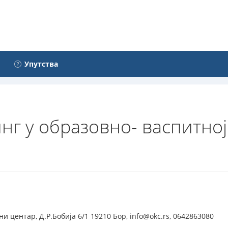
Упутства
нг у образовно- васпитној
и центар, Д.Р.Бобија 6/1 19210 Бор, info@okc.rs, 0642863080