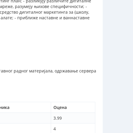
тинг план; - разликују различите дигиталне
 мреже, разумеју њихове специфичности; -
 средство дигиталног маркетинга за (школу,
е алате; - приближе наставне и ваннаставне
ставног радног материјала, одржавање сервера
сника
Оцена
3.99
4