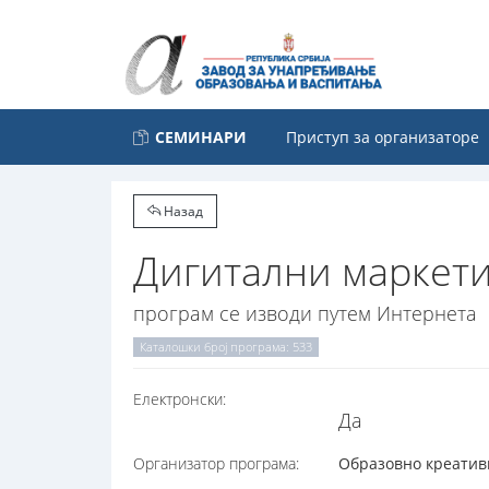
СЕМИНАРИ
Приступ за организаторе
Назад
Дигитални маркети
програм се изводи путем Интернета
Каталошки број програма: 533
Електронски:
Да
Организатор програма:
Образовно креативн