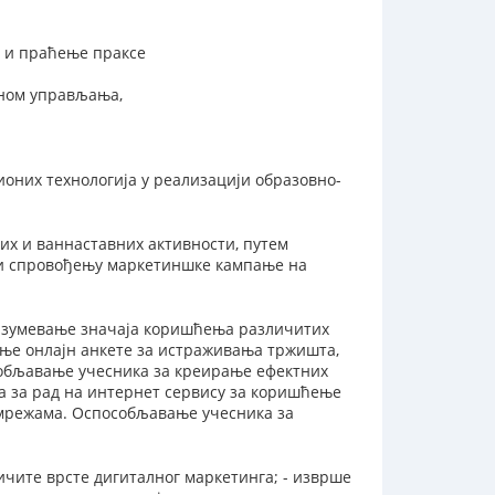
е и праћење праксе
аном управљања,
них технологија у реализацији образовно-
их и ваннаставних активности, путем
 и спровођењу маркетиншке кампање на
Разумевање значаја коришћења различитих
ње онлајн анкете за истраживања тржишта,
обљавање учесника за креирање ефектних
а за рад на интернет сервису за коришћење
 мрежама. Оспособљавање учесника за
личите врсте дигиталног маркетинга; - изврше