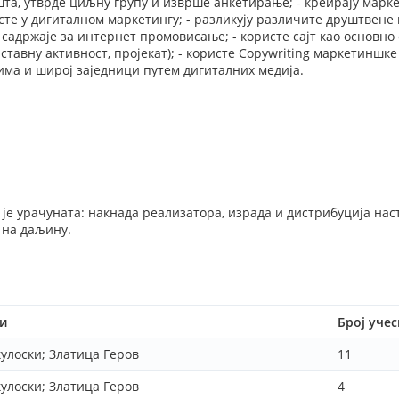
та, утврде циљну групу и изврше анкетирање; - креирају марке
исте у дигиталном маркетингу; - разликују различите друштвене
 садржаје за интернет промовисање; - користе сајт као основно
ставну активност, пројекат); - користе Copywriting маркетиншк
ма и широј заједници путем дигиталних медија.
 је урачуната: накнада реализатора, израда и дистрибуција на
 на даљину.
и
Број уче
улоски; Златица Геров
11
улоски; Златица Геров
4