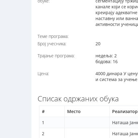
обуке:
сегментацију тржиш
канале који се кор
креирају адекватне
наставну или ванна
активности ученици
Теме програма:
Број учесника:
20
Трајање програма:
недеља: 2
бодова: 16
Цена:
4000 динара У цену
и система за учење
Списак одржаних обука
#
Место
Реализатор
1
Наташа Јанк
2
Наташа Јанк