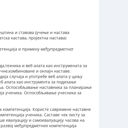
ештина и ставова (учење и настава
тска настава, пројектна настава)
етенција и примену међупредметног
,техника и веб алата као инструмената за
чне,комбиноване и онлајн наставе.
ија случаја и употребе веб алата у циљу
еб алата као инструмента за подизање
ања. Оспособљавање наставника за планирање
ија ученика. Оспособљавање учесника за
х компетенција. Користе савремене наставне
омпетенција ученика. Саставе чек листу за
е евалуацију и самоевалуацију часова на
а развој међупредметних компетенција