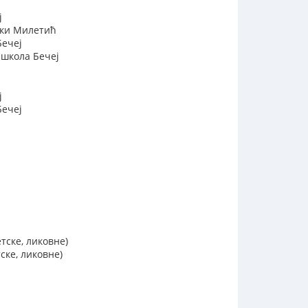
ј
ски Милетић
Бечеј
 школа Бечеј
ј
Бечеј
тске, ликовне)
ске, ликовне)