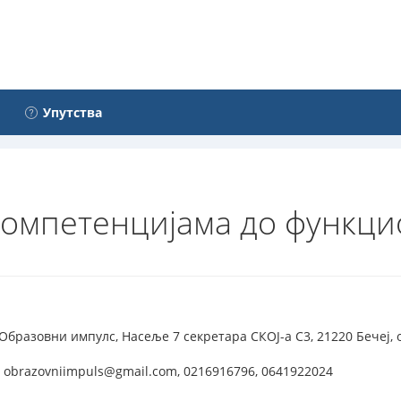
Упутства
омпетенцијама до функци
бразовни импулс, Насеље 7 секретара СКОЈ-а С3, 21220 Бечеј, 
 obrazovniimpuls@gmail.com, 0216916796, 0641922024