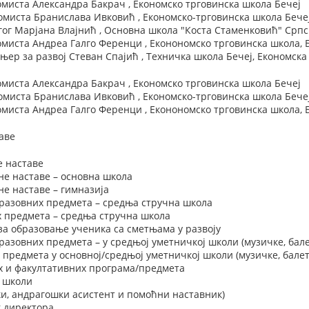
миста Александра Бакрач , Економско трговинска школа Бечеј
миста Бранислава Ивковић , Економско-трговинска школа Бече
ог Марјана Влајнић , Основна школа "Коста Стаменковић" Срп
иста Андреа Галго Ференци , Еконономско трговинска школа, 
р за развој Стеван Спајић , Техничка школа Бечеј, Економска
миста Александра Бакрач , Економско трговинска школа Бечеј
миста Бранислава Ивковић , Економско-трговинска школа Бече
иста Андреа Галго Ференци , Еконономско трговинска школа, 
аве
е наставе
не наставе – основна школа
е наставе – гимназија
разовних предмета – средња стручна школа
х предмета – средња стручна школа
за образовање ученика са сметњама у развоју
азовних предмета – у средњој уметничкој школи (музичке, бале
 предмета у основној/средњој уметничкој школи (музичке, балет
х и факултативних програма/предмета
у школи
и, андрагошки асистент и помоћни наставник)
 директора