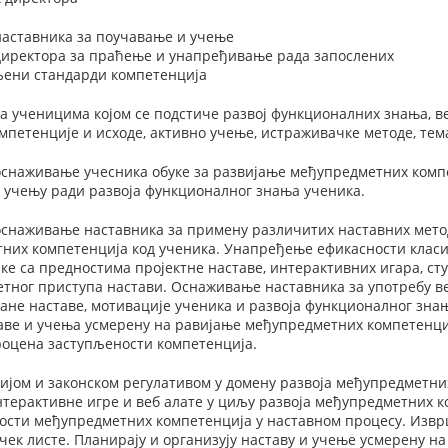
наставника за поучавање и учење
 директора за праћење и унапређивање рада запослених
вљени стандарди компетенција
а ученицима којом се подстиче развој функционалних знања, в
мпетенције и исходе, активно учење, истраживачке методе, тема
снаживање учесника обуке за развијање међупредметних комп
 учењу ради развоја функционалног знања ученика.
снаживање наставника за примену различитих наставних метода
тних компетенција код ученика. Унапређење ефикасности класи
е са предностима пројектне наставе, интерактивних игара, студ
тног приступа настави. Оснаживање наставника за употребу в
сане наставе, мотивације ученика и развоја функционалног зн
таве и учења усмерену на равијање међупредметних компетенц
роцена заступљености компетенција.
ијом и законском регулативом у домену развоја међупредметни
интерактивне игре и веб алате у циљу развоја међупредметних к
ости међупредметних компетенција у наставном процесу. Изврш
чек листе. Планирају и организују наставу и учење усмерену н