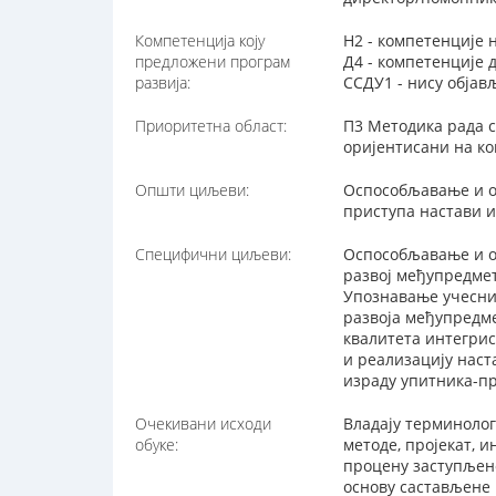
Компетенција коју
Н2 - компетенције 
предложени програм
Д4 - компетенције
развија:
ССДУ1 - нису обја
Приоритетна област:
П3 Методика рада с
оријентисани на ко
Општи циљеви:
Оспособљавање и о
приступа настави и
Специфични циљеви:
Оспособљавање и о
развој међупредме
Упознавање учесник
развоја међупредме
квалитета интегри
и реализацију нас
израду упитника-п
Очекивани исходи
Владају терминолог
обуке:
методе, пројекат, 
процену заступљен
основу састављене 