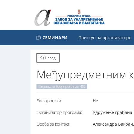
СЕМИНАРИ
Приступ за организаторе
Назад
Међупредметним к
Каталошки број програма: 455
Електронски:
Не
Организатор програма:
Удружење грађана О
Особа за контакт:
Александра Бакрач,