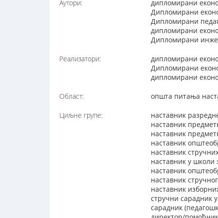
Аутори:
дипломирани еконо
Дипломирани еконо
Дипломирани педаг
дипломирани економ
Дипломирани инжење
Реализатори:
дипломирани еконо
Дипломирани еконо
дипломирани економ
Област:
општа питања наст
Циљне групе:
наставник разредн
наставник предмет
наставник предметн
наставник општеоб
наставник стручни
наставник у школи 
наставник општеобр
наставник стручног
наставник изборни
стручни сарадник 
сарадник (педагошк
директор/помоћник