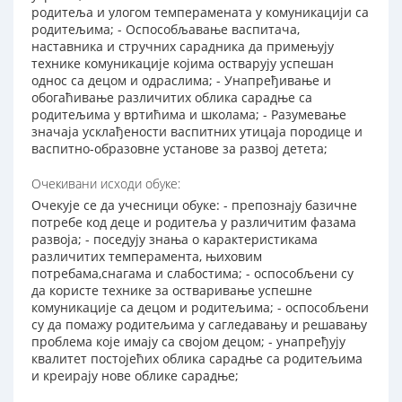
родитеља и улогом темперамената у комуникацији са
родитељима; - Оспособљавање васпитача,
наставника и стручних сарадника да примењују
технике комуникације којима остварују успешан
однос са децом и одраслима; - Унапређивање и
обогаћивање различитих облика сарадње са
родитељима у вртићима и школама; - Разумевање
значаја усклађености васпитних утицаја породице и
васпитно-образовне установе за развој детета;
Очекивани исходи обуке:
Очекује се да учесници обуке: - препознају базичне
потребе код деце и родитеља у различитим фазама
развоја; - поседују знања о карактеристикама
различитих темперамента, њиховим
потребама,снагама и слабостима; - оспособљени су
да користе технике за остваривање успешне
комуникације са децом и родитељима; - оспособљени
су да помажу родитељима у сагледавању и решавању
проблема које имају са својом децом; - унапређују
квалитет постојећих облика сарадње са родитељима
и креирају нове облике сарадње;