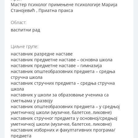
Мастер психолог примењене психологије Марија
Станојевић , Приатна пракса
Област:
васпитни рад
Циљне групе:
наставник разредне наставе
наставник предметне наставе – основна школа
наставник предметне наставе – гимназија
наставник општеобразовних предмета – средња
стручна школа
наставник стручних предмета – средња стручна
школа
наставник у школи за образовање ученика са
сметњама у развоју
наставник општеобразовних предмета – у средњој
уметничкој школи (музичке, балетске, ликовне)
наставник стручног предмета у основној/средњој
уметничкој школи (музичке, балетске, ликовне)
наставник изборних и факултативних програма/
предмета