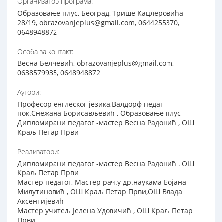
Организатор програма:
Образовање плус, Београд, Трише Кацлеровића
28/19, obrazovanjeplus@gmail.com, 0644255370,
0648948872
Особа за контакт:
Весна Белчевић, obrazovanjeplus@gmail.com,
0638579935, 0648948872
Аутори:
Професор енглеског језика;Валдорф педаг
пок.Снежана Борисављевић , Образовање плус
Дипломирани педагог -мастер Весна Радонић , ОШ
Краљ Петар Први
Реализатори:
Дипломирани педагог -мастер Весна Радонић , ОШ
Краљ Петар Први
Мастер педагог, Мастер рач.у др.наукама Бојана
Милутиновић , ОШ Краљ Петар Први,ОШ Влада
Аксентијевић
Мастер учитељ Јелена Удовичић , ОШ Краљ Петар
Први