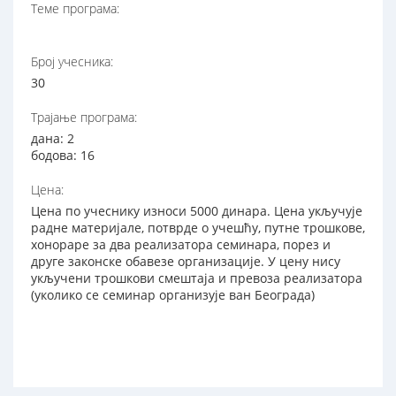
Теме програма:
Број учесника:
30
Трајање програма:
дана: 2
бодова: 16
Цена:
Цена по учеснику износи 5000 динара. Цена укључује
радне материјале, потврде о учешћу, путне трошкове,
хонораре за два реализатора семинара, порез и
друге законске обавезе организације. У цену нису
укључени трошкови смештаја и превоза реализатора
(уколико се семинар организује ван Београда)