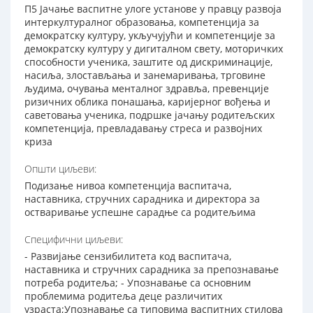
П5 Јачање васпитне улоге установе у правцу развоја
интеркултуралног образовања, компетенција за
демократску културу, укључујући и компетенције за
демократску културу у дигиталном свету, моторичких
способности ученика, заштите од дискриминације,
насиља, злостављања и занемаривања, трговине
људима, очувања менталног здравља, превенције
ризичних облика понашања, каријерног вођења и
саветовања ученика, подршке јачању родитељских
компетенција, превладавању стреса и развојних
криза
Општи циљеви:
Подизање нивоа компетенција васпитача,
наставника, стручних сарадника и директора за
остваривање успешне сарадње са родитељима
Специфични циљеви:
- Развијање сензибилитета код васпитача,
наставника и стручних сарадника за препознавање
потреба родитеља; - Упознавање са основним
проблемима родитеља деце различитих
узраста;Упознавање са типовима васпитних стилова