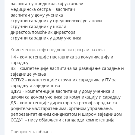
васпитач у предшколској установи
медицинска сестра – васпитач
васпитач у дому ученика
стручни сарадник у предшколској установи
стручни сарадник у школи
директор/помоћник директора
стручни сарадник у дому ученика
Компетенција коју предложени програм развија:
Н4 - компетенције наставника за комуникацију и
сарадњу
В2 - компетенције васпитача за развијање сарадње и
заједнице учења
ССПУ2 - компетенције стручних сарадника у ПУ за
сарадњу и заједништво
ВДУ3 - компетенције васпитача у дому ученика и
школи са домом ученика за комуникацију и сарадњу
Д5 - компетенције директора за развој сарадње са
родитељима/старатељима, органом управљања,
репрезентативним синдикатом и широм заједницом
ССДУ1 - нису објављени стандарди компетенција
Приоритетна област: