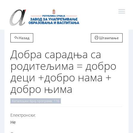
Назад
Штампање
Добра сарадња са
родитељима = добро
деци +добро нама +
добро њима
Каталошки број програма: 116
Електронски:
Не