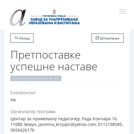
Назад
Штампање
Претпоставке
успешне наставе
Каталошки број програма: 503
Електронски:
Не
Организатор програма:
Центар за примењену педагогију, Рада Кончара 16,
11080 Земун, jasmina_krnjajic@yahoo.com, 0112198585,
0656426176