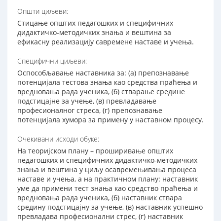
Општи циљеви:
Стицање општих педагошких и специфичних
дидактичко-методичких знања и вештина за
ефикасну реализацију савремене наставе и учења.
Специфични циљеви:
Оспособљавање наставника за: (а) препознавање
потенцијала тестова знања као средства праћења и
вредновања рада ученика, (б) стварање средине
подстицајне за учење, (в) превладавање
професионалног стреса, (г) препознавање
потенцијала хумора за примену у наставном процесу.
Очекивани исходи обуке:
На теоријском плану – проширивање општих
педагошких и специфичних дидактичко-методичких
знања и вештина у циљу осавремењивања процеса
наставе и учења, а на практичном плану: наставник
уме да примени тест знања као средство праћења и
вредновања рада ученика, (б) наставник ствара
средину подстицајну за учење, (в) наставник успешно
превладава професионални стрес, (г) наставник