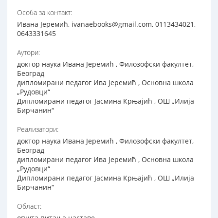
Особа за контакт:
Ивана Јеремић, ivanaebooks@gmail.com, 0113434021,
0643331645
Аутори:
доктор наука Ивана Јеремић , Филозофски факултет,
Београд
дипломирани педагог Ива Јеремић , Основна школа
„Рудовци“
Дипломирани педагог Јасмина Крњајић , ОШ „Илија
Бирчанин“
Реализатори:
доктор наука Ивана Јеремић , Филозофски факултет,
Београд
дипломирани педагог Ива Јеремић , Основна школа
„Рудовци“
Дипломирани педагог Јасмина Крњајић , ОШ „Илија
Бирчанин“
Област:
општа питања наставе