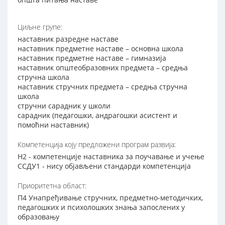
Циљне групе:
наставник разредне наставе
наставник предметне наставе – основна школа
наставник предметне наставе – гимназија
наставник општеобразовних предмета – средња
стручна школа
наставник стручних предмета – средња стручна
школа
стручни сарадник у школи
сарадник (педагошки, андрагошки асистент и
помоћни наставник)
Компетенција коју предложени програм развија:
Н2 - компетенције наставника за поучавање и учење
ССДУ1 - нису објављени стандарди компетенција
Приоритетна област:
П4 Унапређивање стручних, предметно-методичких,
педагошких и психолошких знања запослених у
образовању