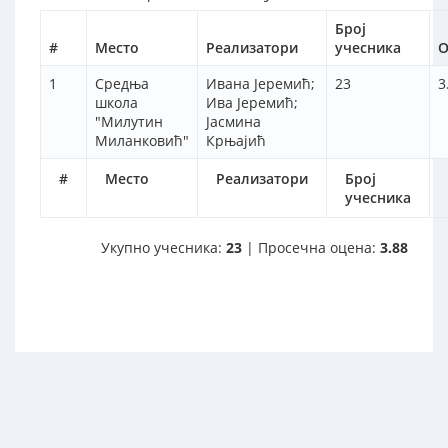
Број
#
Место
Реализатори
учесника
О
1
Средња
Ивана Јеремић;
23
3
школа
Ива Јеремић;
"Милутин
Јасмина
Миланковић"
Крњајић
#
Место
Реализатори
Број
учесника
Укупно учесника:
23
| Просечна оцена:
3.88