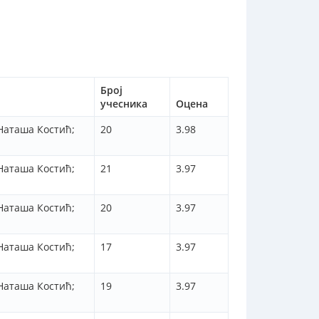
Број
учесника
Оцена
Наташа Костић;
20
3.98
Наташа Костић;
21
3.97
Наташа Костић;
20
3.97
Наташа Костић;
17
3.97
Наташа Костић;
19
3.97