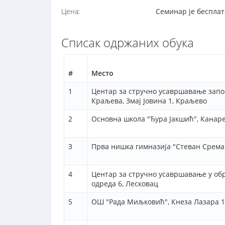
Цена:
Семинар је бесплат
Списак одржаних обука
#
Место
1
Центар за стручно усавршавање запо
Краљева, Змај Јовина 1, Краљево
2
Основна школа "Ђура Јакшић", Канаре
3
Прва нишка гимназија "Стеван Срема
4
Центар за стручно усавршавање у об
одреда 6, Лесковац
5
ОШ "Рада Миљковић", Кнеза Лазара 12