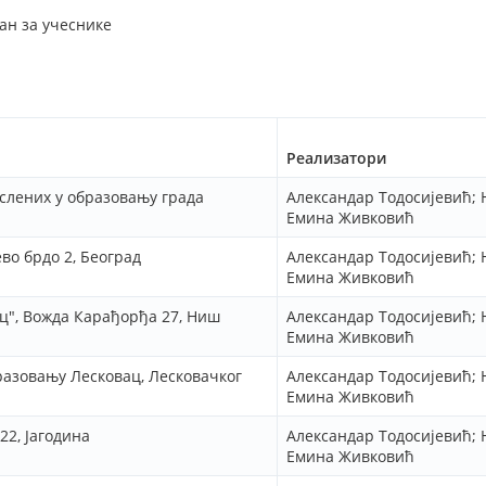
ан за учеснике
Реализатори
слених у образовању града
Александар Тодосијевић; 
Емина Живковић
во брдо 2, Београд
Александар Тодосијевић; 
Емина Живковић
ц", Вожда Карађорђа 27, Ниш
Александар Тодосијевић; 
Емина Живковић
разовању Лесковац, Лесковачког
Александар Тодосијевић; 
Емина Живковић
2, Јагодина
Александар Тодосијевић; 
Емина Живковић