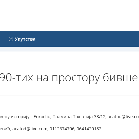
Упутства
90-тих на простору бивше 
ену историју - Euroclio, Палмира Тољатија 38/12, acatod@live.c
евић, acatod@live.com, 0112674706, 0641420182