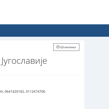
Штампање
Југославије
om, 0641420182, 0112674706