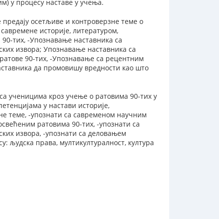
) у процесу наставе у учења.
 предају осетљиве и контроверзне теме о
 савремене историје, литературом,
90-тих, -Упознавање наставника са
ских извора; Упознавање наставника са
 ратове 90-тих, -Упознавање са рецентним
аставника да промовишу вредности као што
са ученицима кроз учење о ратовима 90-тих у
етенцијама у настави историје,
не теме, -упознати са савременом научним
освећеним ратовима 90-тих, -упознати са
ких извора, -упознати са деловањем
у: људска права, мултикултуралност, култура