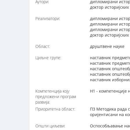
Аутори:
дипломирани истор
доктор историјских
Реализатори:
дипломирани истор
дипломирани истор
дипломирани истор
доктор историјских
Област:
друштвене науке
Циљне групе:
наставник предмет
наставник предметн
наставник општеоб
наставник општеобр
наставник изборни
Компетенција коју
Н1 - компетенције 
предложени програм
развија:
Приоритетна област:
П3 Методика рада с
оријентисани на ко
Општи циљеви:
Оспособљавање нас