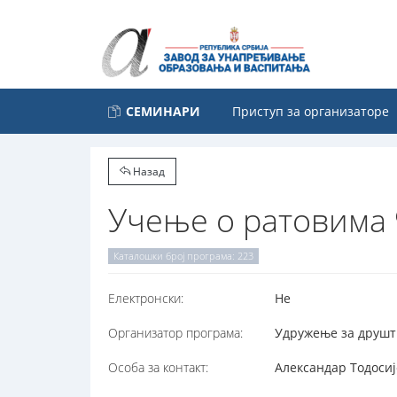
СЕМИНАРИ
Приступ за организаторе
Назад
Учење о ратовима 
Каталошки број програма: 223
Електронски:
Не
Организатор програма:
Удружење за друштв
Особа за контакт:
Александар Тодосиј