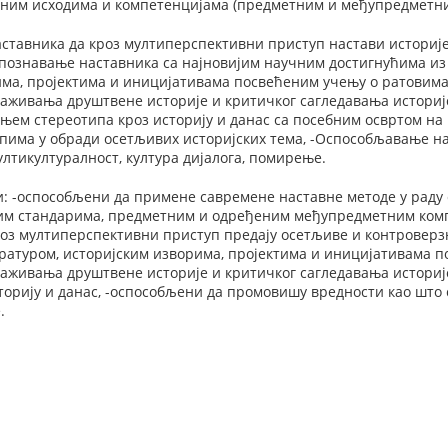
тним исходима и компетенцијама (предметним и међупредметним
тавника да кроз мултиперспективни приступ настави историје
Упознавање наставника са најновијим научним достигнућима из
ма, пројектима и иницијативама посвећеним учењу о ратовима 
аживања друштвене историје и критичког сагледавања историј
њем стереотипа кроз историју и данас са посебним освртом на
пима у обради осетљивих историјских тема, -Оспособљавање н
мултикултуралност, култура дијалога, помирење.
: -оспособљени да примене савремене наставне методе у раду 
ним стандарима, предметним и одређеним међупредметним комп
оз мултиперспективни приступ предају осетљиве и контроверз
ратуром, историјским изворима, пројектима и иницијативама п
аживања друштвене историје и критичког сагледавања историјс
торију и данас, -оспособљени да промовишу вредности као што с
.