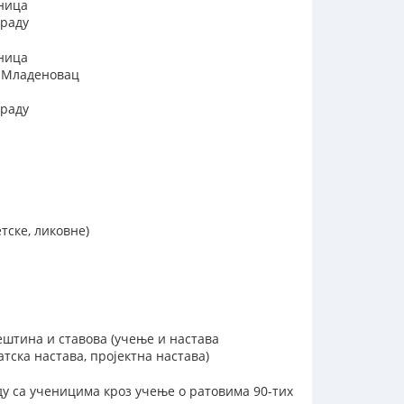
јница
граду
јница
, Младеновац
граду
тске, ликовне)
ештина и ставова (учење и настава
тска настава, пројектна настава)
у са ученицима кроз учење о ратовима 90-тих