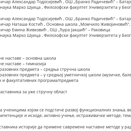
ичар Александар Тодосијевић , ОШ „Бранко Радичевић“ – Бата
 наука Марко Шуица , Филозофски факултет Универзитета у Бео
ичар Александар Тодосијевић , ОШ „Бранко Радичевић“ – Бата
ичар Наташа Костић , Основна школа „Момчило Живојиновић“
ичар Емина Живковић , ОШ „Ђура Јакшић“ – Раковица
 наука Марко Шуица , Филозофски факултет Универзитета у Бео
не наставе – основна школа
е наставе – гимназија
разовних предмета – средња стручна школа
азовних предмета – у средњој уметничкој школи (музичке, бале
х и факултативних програма/предмета
наставника за уже стручну област
а ученицима којом се подстиче развој функционалних знања, в
мпетенције и исходе, активно учење, истраживачке методе, тема
тавника историје да примене савремене наставне методе у рад