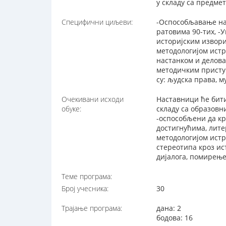
у складу са предме
Специфични циљеви:
-Оспособљавање нас
ратовима 90-тих, -
историјским извори
методологијом истр
настанком и делова
методичким присту
су: људска права, 
Очекивани исходи
Наставници ће бити
обуке:
складу са образов
-оспособљени да кр
достигнућима, лите
методологијом истр
стереотипа кроз ис
дијалога, помирење
Теме програма:
Број учесника:
30
Трајање програма:
дана: 2
бодова: 16