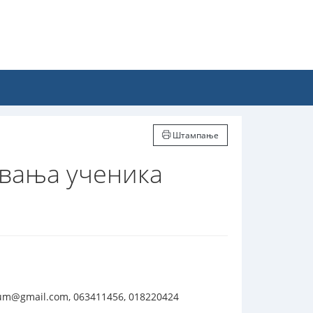
Штампање
овања ученика
um@gmail.com, 063411456, 018220424