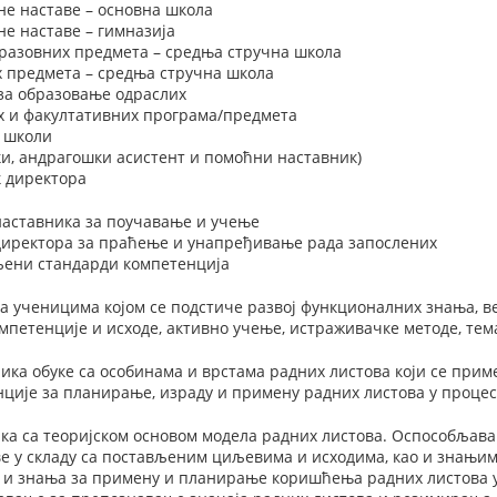
не наставе – основна школа
е наставе – гимназија
разовних предмета – средња стручна школа
х предмета – средња стручна школа
 за образовање одраслих
х и факултативних програма/предмета
у школи
и, андрагошки асистент и помоћни наставник)
 директора
наставника за поучавање и учење
 директора за праћење и унапређивање рада запослених
вљени стандарди компетенција
а ученицима којом се подстиче развој функционалних знања, в
мпетенције и исходе, активно учење, истраживачке методе, тема
ка обуке са особинама и врстама радних листова који се приме
нције за планирање, израду и примену радних листова у проце
а са теоријском основом модела радних листова. Оспособљава
е у складу са постављеним циљевима и исходима, као и знањима
 и знања за примену и планирање коришћења радних листова 