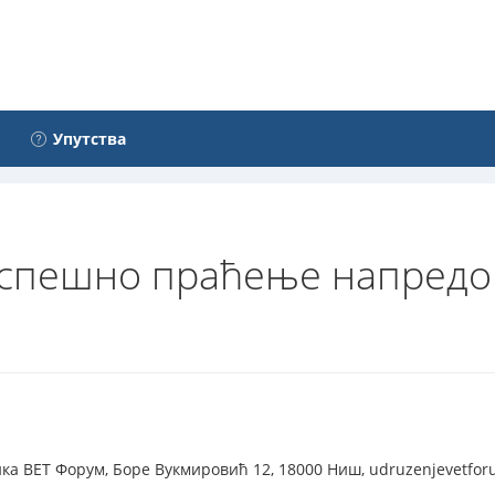
Упутства
 успешно праћење напред
а ВЕТ Форум, Боре Вукмировић 12, 18000 Ниш, udruzenjevetfor