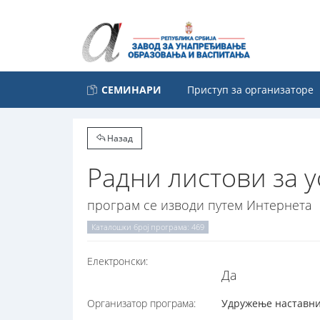
СЕМИНАРИ
Приступ за организаторе
Назад
Радни листови за
програм се изводи путем Интернета
Каталошки број програма: 469
Електронски:
Да
Организатор програма:
Удружење наставник