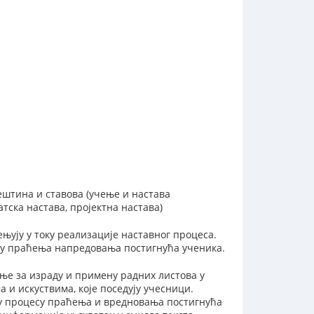
ештина и ставова (учење и настава
тска настава, пројектна настава)
њују у току реализације наставног процеса.
су праћења напредовања постигнућа ученика.
ње за израду и примену радних листова у
 и искуствима, које поседују учесници.
у процесу праћења и вредновања постигнућа