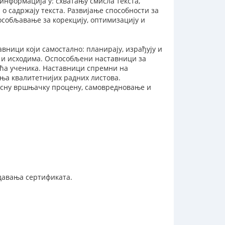
нформација у: схватању смисла текста,
о садржају текста. Развијање способности за
собљавање за корекцију, оптимизацију и
вници који самостално: планирају, израђују и
 и исходима. Оспособљени наставници за
ућа ученика. Наставници спремни на
ња квалитетнијих радних листова.
касну вршњачку процену, самовредновање и
давања сертификата.