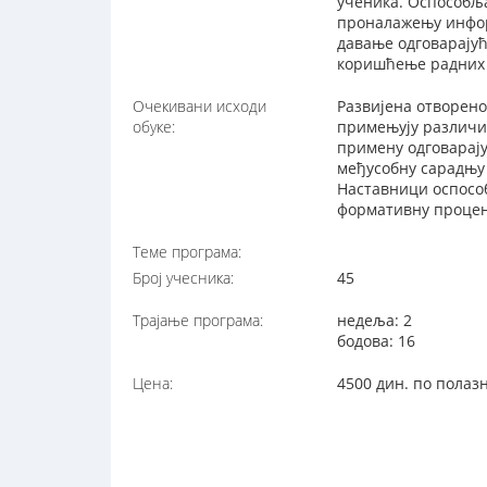
ученика. Оспособљ
проналажењу информ
давање одговарају
коришћење радних 
Очекивани исходи
Развијена отворено
обуке:
примењују различи
примену одговарај
међусобну сарадњу 
Наставници оспосо
формативну процен
Теме програма:
Број учесника:
45
Трајање програма:
недеља: 2
бодова: 16
Цена:
4500 дин. по полаз