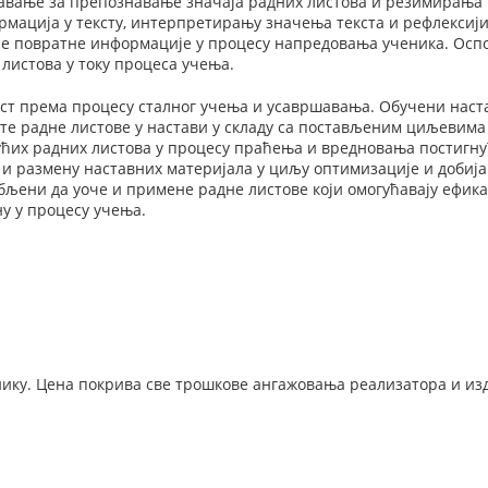
авање за препознавање значаја радних листова и резимирања и
ација у тексту, интерпретирању значења текста и рефлексији 
ће повратне информације у процесу напредовања ученика. Оспо
листова у току процеса учења.
ст према процесу сталног учења и усавршавања. Обучени наста
те радне листове у настави у складу са постављеним циљевима
ућих радних листова у процесу праћења и вредновања постигн
и размену наставних материјала у циљу оптимизације и добија
бљени да уоче и примене радне листове који омогућавају ефи
у у процесу учења.
нику. Цена покрива све трошкове ангажовања реализатора и из