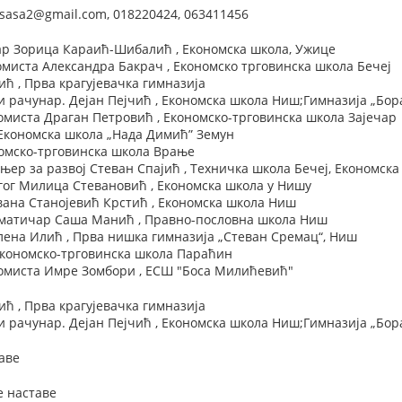
sasa2@gmail.com, 018220424, 063411456
р Зорица Караић-Шибалић , Економска школа, Ужице
миста Александра Бакрач , Економско трговинска школа Бечеј
 , Прва крагујевачка гимназија
 и рачунар. Дејан Пејчић , Економска школа Ниш;Гимназија „Бо
миста Драган Петровић , Економско-трговинска школа Зајечар
 Економска школа „Нада Димић” Земун
номско-трговинска школа Врање
р за развој Стеван Спајић , Техничка школа Бечеј, Економска
ог Милица Стевановић , Економска школа у Нишу
вана Станојевић Крстић , Економска школа Ниш
матичар Саша Манић , Правно-пословна школа Ниш
лена Илић , Прва нишка гимназија „Стеван Сремац“, Ниш
 Економско-трговинска школа Параћин
миста Имре Зомбори , ЕСШ "Боса Милићевић"
 , Прва крагујевачка гимназија
 и рачунар. Дејан Пејчић , Економска школа Ниш;Гимназија „Бо
аве
е наставе