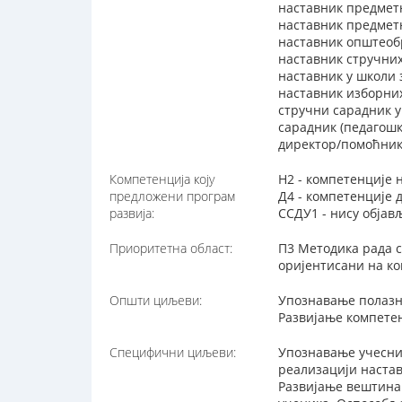
наставник предмет
наставник предметн
наставник општеоб
наставник стручни
наставник у школи
наставник изборни
стручни сарадник 
сарадник (педагошк
директор/помоћник
Компетенција коју
Н2 - компетенције 
предложени програм
Д4 - компетенције
развија:
ССДУ1 - нису обја
Приоритетна област:
П3 Методика рада с
оријентисани на ко
Општи циљеви:
Упознавање полазни
Развијање компете
Специфични циљеви:
Упознавање учесник
реализацији настав
Развијање вештина