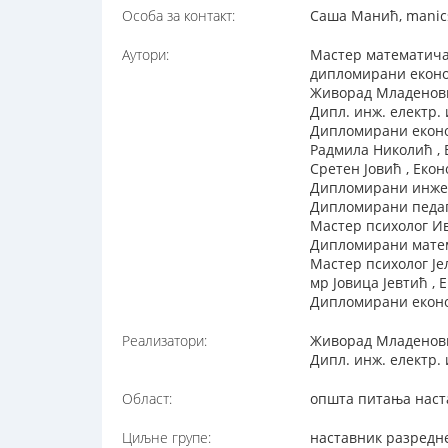
Особа за контакт:
Саша Манић, manic
Аутори:
Мастер математича
дипломирани еконо
Живорад Младеновић
Дипл. инж. електр.
Дипломирани еконо
Радмила Николић ,
Сретен Јовић , Еко
Дипломирани инжење
Дипломирани педаг
Мастер психолог И
Дипломирани мате
Мастер психолог Је
мр Јовица Јевтић ,
Дипломирани еконо
Реализатори:
Живорад Младеновић
Дипл. инж. електр.
Област:
општа питања наст
Циљне групе:
наставник разредн