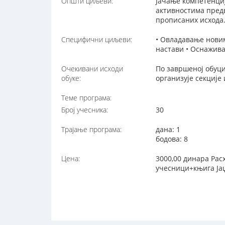
Општи циљеви:
Јачање компетенци
активностима пред
прописаних исхода
Специфични циљеви:
• Овладавање новим
настави • Оснажива
Очекивани исходи
По завршеној обуци
обуке:
организује секциј
Теме програма:
Број учесника:
30
Трајање програма:
дана: 1
бодова: 8
Цена:
3000,00 динара Расх
учесници+књига Јаџ