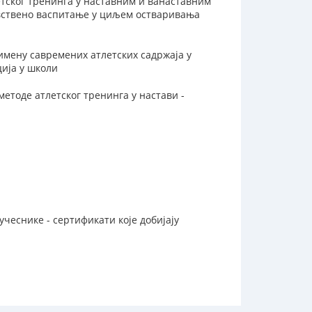
тског тренинга у наставним и ванаставним
вствено васпитање у циљем остваривања
имену савремених атлетских садржаја у
ција у школи
етоде атлетског тренинга у настави -
 учеснике - сертификати које добијају