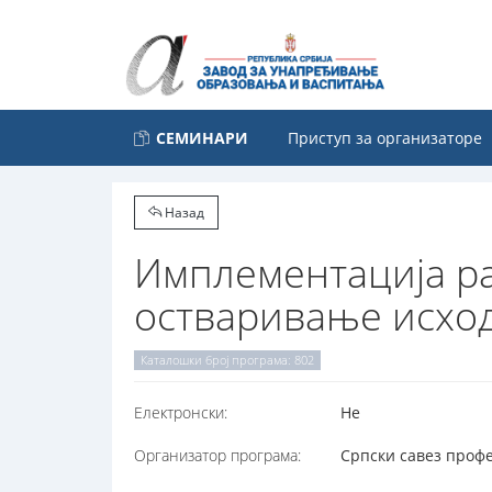
СЕМИНАРИ
Приступ за организаторе
Назад
Имплементација ра
остваривање исход
Каталошки број програма: 802
Електронски:
Не
Организатор програма:
Српски савез профе