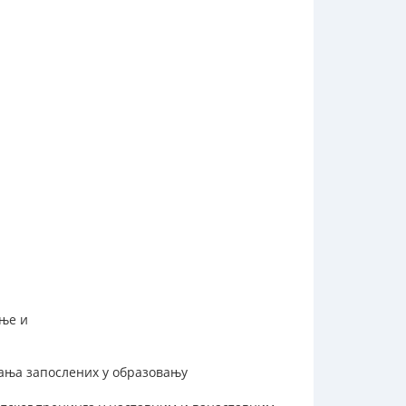
ање и
ања запослених у образовању