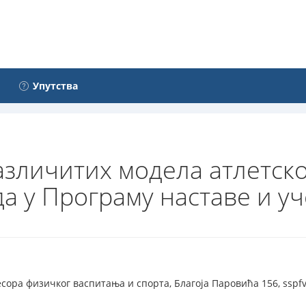
Упутства
зличитих модела атлетско
а у Програму наставе и у
сора физичког васпитања и спорта, Благоја Паровића 156, sspf