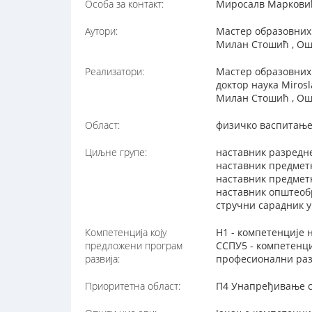
Особа за контакт:
Миросалв Марковић,
Аутори:
Мастер образовних
Милан Стошић , Ош
Реализатори:
Мастер образовних
доктор наука Miros
Милан Стошић , Ош
Област:
физичко васпитањ
Циљне групе:
наставник разредн
наставник предмет
наставник предметн
наставник општеоб
стручни сарадник у
Компетенција коју
Н1 - компетенције 
предложени програм
ССПУ5 - компетенци
развија:
професионални раз
Приоритетна област:
П4 Унапређивање с