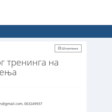
Штампање
г тренинга на
чења
vs@gmail.com, 063249937