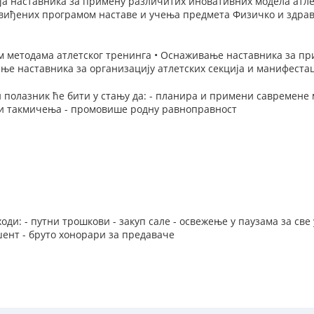
ја наставника за примену различитих иновативних модела атле
виђених програмом наставе и учења предмета Физичко и здра
.
 методама атлетског тренинга • Оснаживање наставника за пр
ње наставника за организацију атлетских секција и манифеста
 полазник ће бити у стању да: - планира и примени савремене м
е и такмичења - промовише родну равноправност
оди: - путни трошкови - закуп сале - освежење у паузама за све
ент - бруто хонорари за предаваче