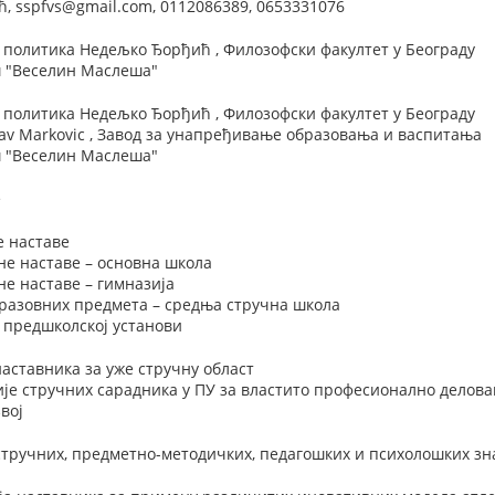
 sspfvs@gmail.com, 0112086389, 0653331076
 политика Недељко Ђорђић , Филозофски факултет у Београду
 "Веселин Маслеша"
 политика Недељко Ђорђић , Филозофски факултет у Београду
lav Markovic , Завод за унапређивање образовања и васпитања
 "Веселин Маслеша"
е
е наставе
не наставе – основна школа
е наставе – гимназија
разовних предмета – средња стручна школа
 предшколској установи
наставника за уже стручну област
је стручних сарадника у ПУ за властито професионално делов
вој
тручних, предметно-методичких, педагошких и психолошких зн