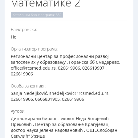
математике 2
Каталошки број програма: 362
Електронски:
Не
Организатор програма:
Регионални центар за професионални развој
запослених у образовању , Горанска бб Смедерево,
office@rcsmed.edu.rs, 026619906, 026619907 ,
026619906
Особа за контакт:
Sanja Nedeljković, snedeljkovic@rcsmed.edu.rs,
026619906, 0606831905, 026619906
Аутори:
Дипломирани биолог - еколог Неда Богојевић
Прековић , Центар за образовање Крагујевац
доктор наука Jeлeнa Рaдoвaнoвић , ОШ „Слободан
Секулић“ Ужице