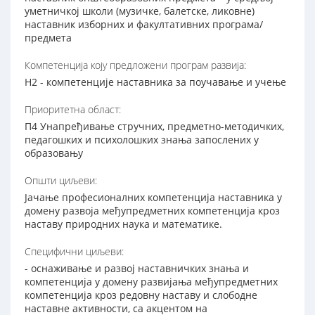
уметничкој школи (музичке, балетске, ликовне)
наставник изборних и факултативних програма/
предмета
Компетенција коју предложени програм развија:
Н2 - компетенције наставника за поучавање и учење
Приоритетна област:
П4 Унапређивање стручних, предметно-методичких,
педагошких и психолошких знања запослених у
образовању
Општи циљеви:
Јачање професионалних компетенција наставника у
домену развоја међупредметних компетенција кроз
наставу природних наука и математике.
Специфични циљеви:
- оснаживање и развој наставничких знања и
компетенција у домену развијања међупредметних
компетенција кроз редовну наставу и слободне
наставне активности, са акцентом на