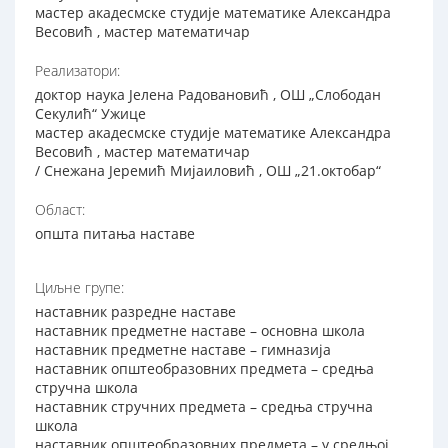
мастер акадесмске студије математике Александра
Весовић , мастер математичар
Реализатори:
доктор наука Jeлeнa Рaдoвaнoвић , ОШ „Слободан
Секулић“ Ужице
мастер акадесмске студије математике Александра
Весовић , мастер математичар
/ Снежана Јеремић Мијаиловић , ОШ „21.октобар“
Област:
општа питања наставе
Циљне групе:
наставник разредне наставе
наставник предметне наставе – основна школа
наставник предметне наставе – гимназија
наставник општеобразовних предмета – средња
стручна школа
наставник стручних предмета – средња стручна
школа
наставник општеобразовних предмета – у средњој