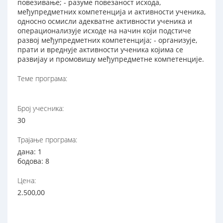
повезивање; - разуме повезаност исхода,
међупредметних компетенција и активности ученика,
односно осмисли адекватне активности ученика и
операционализује исходе на начин који подстиче
развој међупредметних компетенција; - организује,
прати и вреднује активности ученика којима се
развијау и промовишу међупредметне компетенције.
Теме програма:
Број учесника:
30
Трајање програма:
дана: 1
бодова: 8
Цена:
2.500,00