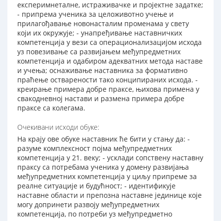
експеримнеталне, истраживачке и пројектне задатке;
- припрема ученика за целоживотно учење и
прилагођавање новонасталим променама у свету
који их окружује; - унапређивање наставничких
компетенција у вези са операционализацијом исхода
уз повезивање са развијањем међупредметних
компетенција и одабиром адекватних метода наставе
и учења; оснаживање наставника за формативно
праћење остварености тако конципираних исхода. -
креирање примера добре праксе, њихова примена у
свакодневној настави и размена примера добре
праксе са колегама.
Очекивани исходи обуке:
На крају ове обуке наставник ће бити у стању да: -
разуме комплексност појма међупредметних
компетенција у 21. веку; - усклади сопствену наставну
праксу са потребама ученика у домену развијања
међупредметних компетенција у циљу припреме за
реалне ситуације и будућност; - идентификује
наставне области и препозна наставне јединице које
могу допринети развоју међупредметних
компетенција, по потреби уз међупредметно