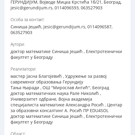
ГЕРУНДИЈУМ, Војводе Мицка Крстића 1б/21, Београд,
jesic@gerundijum.rs, 0114096593, 063527903
Особа за контакт:
Синиша Јешић, jesic@gerundijum.rs, 0114096587,
063527903
Аутори:
доктор математике Синиша Јешић , Електротехнички
факултет у Београду
Реализатори:
мастер Јасна Благојевић , Удружење за развој
савременог образовања Герундију
Тања Њаради , ОШ "Мирослав Антић", Београд
доктор математичких наука Рале Николић ,
Универзитет одбране, Војна академија
специјалиста математике Александра Росић , Центар
за образовни консалтинг А. Росић ПР EDU4SOL
доктор математике Синиша Јешић , Електротехнички
факултет у Београду
Област: