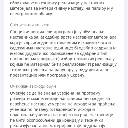
обликовање и техничку реализацију наставних
материјала за интерактивну наставу, на папиру и у
електронском облику.
Специфични циљеви:
Специфични циљеви програма јесу обучавање
наставника за: а) одабир врсте наставног материјала
који је сврсисходан постављеним исходима часа и
садржајима наставне јединице; б) одабир садржаја и
његово дидактичко обликовање за одабрани тип
наставног материјала; в) избор техничких решења у
којима ће материјал бити реализован; г) реализацију
техничког решења на рачунару, у виду дигиталне
презентације или програма у Скречу.
Очекивани исходи обуке:
Очекује се да ће знања усвојена на програму
развијати компетенције наставника неопходне за
извођење наставе усмерене на исходе и за праћење
ученика по питању остварености исхода и
подстицање ученика на пројектни рад. Наставници
ће бити осопособљени да креирају и технички
реализују наставне материјале који подржавају