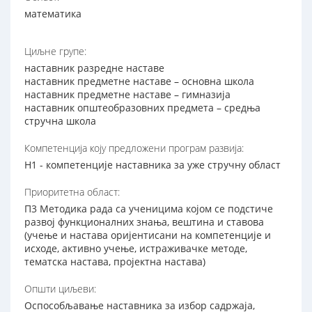
математика
Циљне групе:
наставник разредне наставе
наставник предметне наставе – основна школа
наставник предметне наставе – гимназија
наставник општеобразовних предмета – средња
стручна школа
Компетенција коју предложени програм развија:
Н1 - компетенције наставника за уже стручну област
Приоритетна област:
П3 Методика рада са ученицима којом се подстиче
развој функционалних знања, вештина и ставова
(учење и настава оријентисани на компетенције и
исходе, активно учење, истраживачке методе,
тематска настава, пројектна настава)
Општи циљеви:
Оспособљавање наставника за избор садржаја,