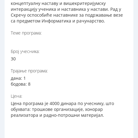
концептуалну наставу и вишекритеријумску
интеракцију ученика и наставника у настави. Рад у
Скречу оспособиће наставнике за подржавање везе
са предметом Информатика и рачунарство.
Теме програма:
Број учесника:
30
Трајање програма:
дана: 1
бодова: 8
Цена:
Цена програма је 4000 динара по учеснику, што
обухвата: трошкове организације, хонорар
реализатора и радно-потрошни материјал.